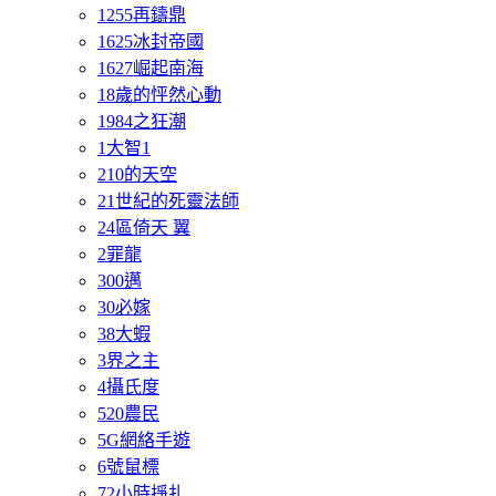
1255再鑄鼎
1625冰封帝國
1627崛起南海
18歲的怦然心動
1984之狂潮
1大智1
210的天空
21世紀的死靈法師
24區倚天 翼
2罪龍
300邁
30必嫁
38大蝦
3界之主
4攝氏度
520農民
5G網絡手遊
6號鼠標
72小時掙扎