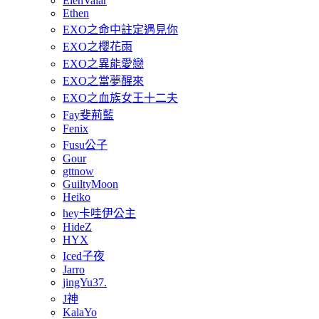
ElenValar
Ethen
EXO之命中註定遇見你
EXO之櫻花雨
EXO之異能愛戀
EXO之當夢醒來
EXO之血族女王十二夫
Fay斐荊藍
Fenix
Fusu公子
Gour
gttnow
GuiltyMoon
Heiko
hey卡哇伊公主
HideZ
HYX
Iced子夜
Jarro
jingYu37.
J神
KalaYo