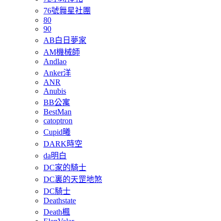
76號舞星社團
80
90
AB白日夢家
AM機械師
Andlao
Anker洋
ANR
Anubis
BB公寓
BestMan
catoptron
Cupid曦
DARK時空
da明白
DC家的騎士
DC裏的天罡地煞
DC騎士
Deathstate
Death楓