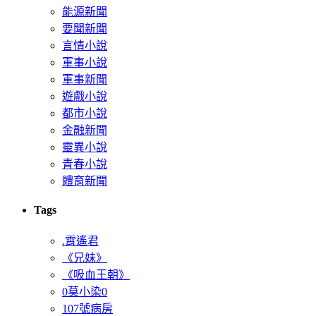
能源新聞
要聞新聞
言情小說
軍事小說
軍事新聞
遊戲小說
都市小說
金融新聞
靈異小說
青春小說
體育新聞
Tags
.霄遙君
《兄妹》
《吸血王朝》
0莫小染0
107號病房