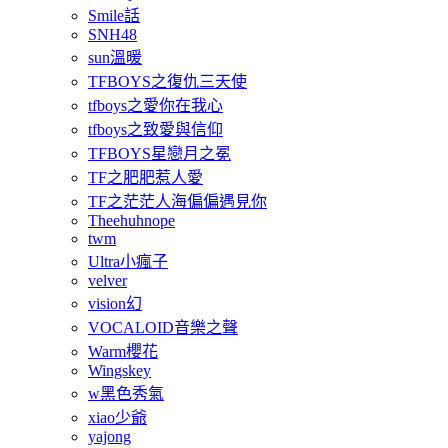
Smile話
SNH48
sun溫暖
TFBOYS之復仇三天使
tfboys之愛你在我心
tfboys之致愛與信仰
TFBOYS星戀月之冕
TF之肥肥惹人愛
TF之茫茫人海偏偏遇見你
Theehuhnope
twm
Ultra小瘋子
velver
vision幻
VOCALOID音樂之聲
Warm櫻花
Wingskey
w黑色秀氣
xiao少爺
yajong