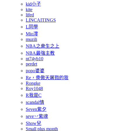
kid小子
kite
lifed
LINCAITINGS
L同學
Mio澪
muzili
NBA之衆生之上
NBA最強主教
nt74yb10
perdet
popo婆婆
Re，骨傲天屠戮的我
Rongke
Roy1048
R我是C
scandal情
Seven紫夕
seve丷紫魂
Show兒
Small plus month