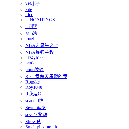
kid小子
kite
lifed
LINCAITINGS
L同學
Mio澪
muzili
NBA之衆生之上
NBA最強主教
nt74yb10
perdet
popo婆婆
Re，骨傲天屠戮的我
Rongke
Roy1048
R我是C
scandal情
Seven紫夕
seve丷紫魂
Show兒
Small plus month