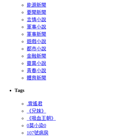
能源新聞
要聞新聞
言情小說
軍事小說
軍事新聞
遊戲小說
都市小說
金融新聞
靈異小說
青春小說
體育新聞
Tags
.霄遙君
《兄妹》
《吸血王朝》
0莫小染0
107號病房