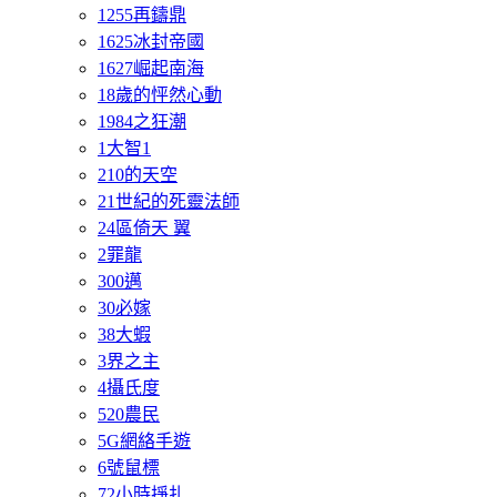
1255再鑄鼎
1625冰封帝國
1627崛起南海
18歲的怦然心動
1984之狂潮
1大智1
210的天空
21世紀的死靈法師
24區倚天 翼
2罪龍
300邁
30必嫁
38大蝦
3界之主
4攝氏度
520農民
5G網絡手遊
6號鼠標
72小時掙扎