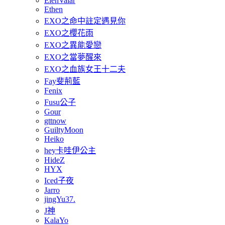
ElenValar
Ethen
EXO之命中註定遇見你
EXO之櫻花雨
EXO之異能愛戀
EXO之當夢醒來
EXO之血族女王十二夫
Fay斐荊藍
Fenix
Fusu公子
Gour
gttnow
GuiltyMoon
Heiko
hey卡哇伊公主
HideZ
HYX
Iced子夜
Jarro
jingYu37.
J神
KalaYo