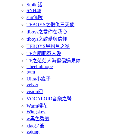
Smile話
SNH48
sun溫暖
TFBOYS之復仇三天使
tfboys之愛你在我心
tfboys之致愛與信仰
TFBOYS星戀月之冕
TF之肥肥惹人愛
TF之茫茫人海偏偏遇見你
Theehuhnope
twm
Ultra小瘋子
velver
vision幻
VOCALOID音樂之聲
Warm櫻花
Wingskey
w黑色秀氣
xiao少爺
yajong