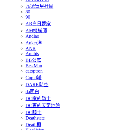
76號舞星社團
80
90
AB白日夢家
AM機械師
Andlao
Anker洋
ANR
Anubis
BB公寓
BestMan
catoptron
Cupid曦
DARK時空
da明白
DC家的騎士
DC裏的天罡地煞
DC騎士
Deathstate
Death楓