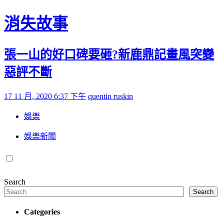
Skip to content
消失故事
張一山的好口碑要砸?新鹿鼎記畫風突變
惡評不斷
Posted on
by
17 11 月, 2020 6:37 下午
quentin ruskin
娛樂
娛樂新聞
Search
Search
Categories