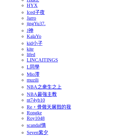
HYX
Iced子夜
Jarro
jingYu37.
J神
KalaYo
kid小子
kite
lifed
LINCAITINGS
L同學
Mio澪
muzili
NBA之衆生之上
NBA最強主教
nt74yb10
Re，骨傲天屠戮的我
Rongke
Roy1048
scandal情
Seven紫夕