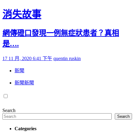
Skip to content
消失故事
網傳磴口發現一例無症狀患者？真相
是….
Posted on
by
17 11 月, 2020 6:41 下午
quentin ruskin
新聞
新聞新聞
Search
Search
Categories