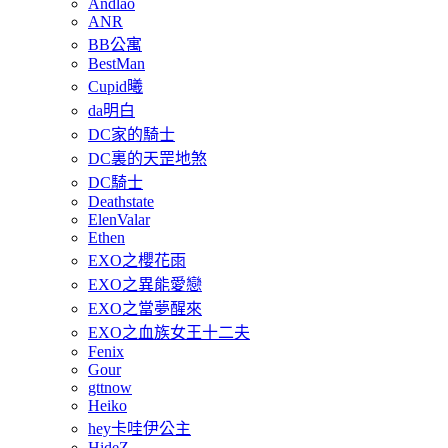
Andlao
ANR
BB公寓
BestMan
Cupid曦
da明白
DC家的騎士
DC裏的天罡地煞
DC騎士
Deathstate
ElenValar
Ethen
EXO之櫻花雨
EXO之異能愛戀
EXO之當夢醒來
EXO之血族女王十二夫
Fenix
Gour
gttnow
Heiko
hey卡哇伊公主
HideZ