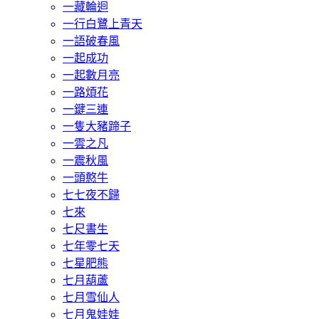
一藏輪迴
一行白鷺上青天
一語破春風
一起成功
一起數月亮
一路煩花
一鍵三連
一隻大豬蹄子
一雲之凡
一震秋風
一頭憨牛
七七夜不歸
七來
七尺書生
七年零七天
七星肥熊
七月葫蘆
七月雪仙人
七月鬼娃娃