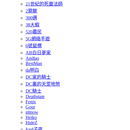
21世紀的死靈法師
2罪龍
300邁
38大蝦
520農民
5G網絡手遊
6號鼠標
AB白日夢家
Andlao
BestMan
da明白
DC家的騎士
DC裏的天罡地煞
DC騎士
Deathstate
Fenix
Gour
gttnow
Heiko
HideZ
Iced子夜