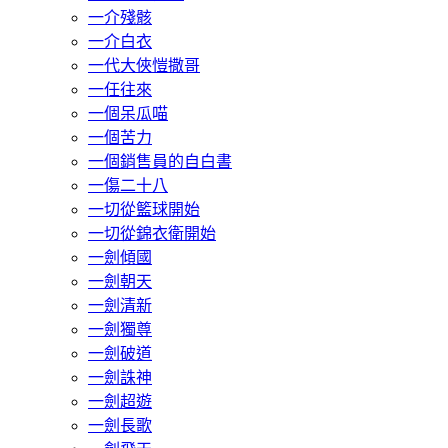
一介殘骸
一介白衣
一代大俠愷撒哥
一任往來
一個呆瓜喵
一個苦力
一個銷售員的自白書
一傷二十八
一切從籃球開始
一切從錦衣衛開始
一劍傾國
一劍朝天
一劍清新
一劍獨尊
一劍破道
一劍誅神
一劍超遊
一劍長歌