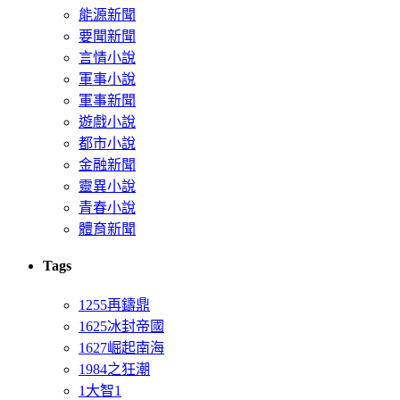
能源新聞
要聞新聞
言情小說
軍事小說
軍事新聞
遊戲小說
都市小說
金融新聞
靈異小說
青春小說
體育新聞
Tags
1255再鑄鼎
1625冰封帝國
1627崛起南海
1984之狂潮
1大智1