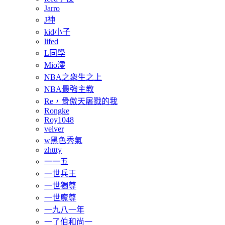
Jarro
J神
kid小子
lifed
L同學
Mio澪
NBA之衆生之上
NBA最強主教
Re，骨傲天屠戮的我
Rongke
Roy1048
velver
w黑色秀氣
zhttty
一一五
一世兵王
一世獨尊
一世魔尊
一九八一年
一了伯和尚一