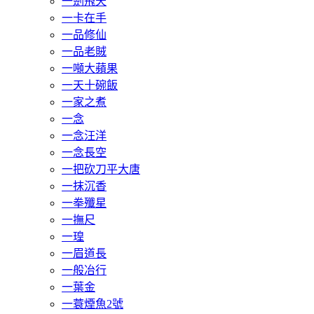
一劍飛天
一卡在手
一品修仙
一品老賊
一噸大蘋果
一天十碗飯
一家之煮
一念
一念汪洋
一念長空
一把砍刀平大唐
一抹沉香
一拳殲星
一撫尺
一瑝
一眉道長
一般冶行
一葉金
一蓑煙魚2號