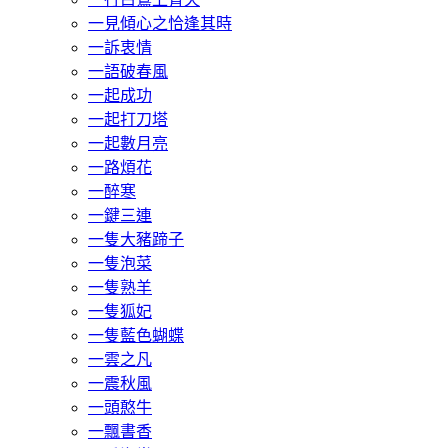
一見傾心之恰逢其時
一訴衷情
一語破春風
一起成功
一起打刀塔
一起數月亮
一路煩花
一醉寒
一鍵三連
一隻大豬蹄子
一隻泡菜
一隻熟羊
一隻狐妃
一隻藍色蝴蝶
一雲之凡
一震秋風
一頭憨牛
一飄書香