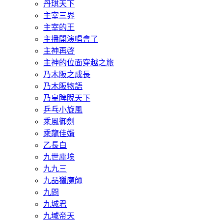
丹琪天下
主宰三界
主宰的王
主播開演唱會了
主神再啓
主神的位面穿越之旅
乃木阪之成長
乃木阪物語
乃皇睥睨天下
乒乓小旋風
乘風御劍
乘龍佳婿
乙長白
九世塵埃
九九三
九品獵魔師
九問
九城君
九域帝天