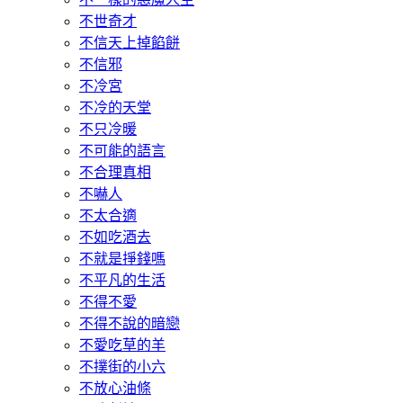
不世奇才
不信天上掉餡餅
不信邪
不冷宮
不冷的天堂
不只冷暖
不可能的語言
不合理真相
不嚇人
不太合適
不如吃酒去
不就是掙錢嗎
不平凡的生活
不得不愛
不得不說的暗戀
不愛吃草的羊
不撲街的小六
不放心油條