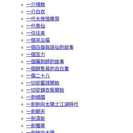
一介殘骸
一介白衣
一代大俠愷撒哥
一代梟仙
一任往來
一個呆瓜喵
一個白癡與誅仙的故事
一個苦力
一個藥劑師的故事
一個銷售員的自白書
一傷二十八
一切從籃球開始
一切從錦衣衛開始
一劍傾國
一劍刺向太陽之江湖時代
一劍朝天
一劍清新
一劍獨尊
一劍破向太陽