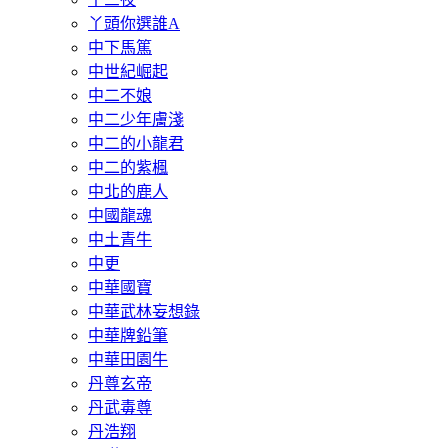
丫頭你選誰A
中下馬篤
中世紀崛起
中二不娘
中二少年膚淺
中二的小龍君
中二的紫楓
中北的鹿人
中國龍魂
中土青牛
中更
中華國寶
中華武林妄想錄
中華牌鉛筆
中華田園牛
丹尊玄帝
丹武毒尊
丹浩翔