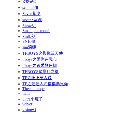
R我是C
scandal情
Seven紫夕
seve丷紫魂
Show兒
Small plus month
Smile話
SNH48
sun溫暖
TFBOYS之復仇三天使
tfboys之愛你在我心
tfboys之致愛與信仰
TFBOYS星戀月之冕
TF之肥肥惹人愛
TF之茫茫人海偏偏遇見你
Theehuhnope
twm
Ultra小瘋子
velver
vision幻