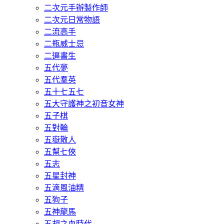
二次元手辦製作師
二次元日常物語
二流高手
二瓶威士忌
二逼書生
五代夢
五代羣英
五十七五七
五大守護神之初音女神
五子棋
五對輪
五嶽散人
五幫七俠
五志
五星封神
五滴風油精
五狗子
五神龍馬
五胡之血時代