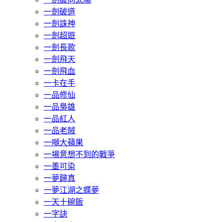
一劍破道
一劍誅神
一劍超遊
一劍長歌
一劍飛天
一劍飛血
一卡在手
一品修仙
一品梟雄
一品紅人
一品老賊
一噸大蘋果
一場意想不到的戰爭
一墨可染
一夢歸真
一夢江湖之蝶夢
一天十碗飯
一字訣