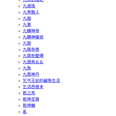
九源珠
九界散人
九翅
九薏
九轉神帝
九轉神魔祿
九閒
九陽帝尊
九霄劍聖傳
九頭鳥幺幺
九魚
九鼎神丹
乞丐王妃的鹹魚生活
乞活西晉末
乾之炁
乾坤至尊
乾坤輪
亂