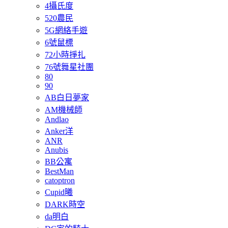
4攝氏度
520農民
5G網絡手遊
6號鼠標
72小時掙扎
76號舞星社團
80
90
AB白日夢家
AM機械師
Andlao
Anker洋
ANR
Anubis
BB公寓
BestMan
catoptron
Cupid曦
DARK時空
da明白