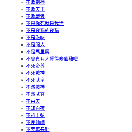
不敗劍神
不敗天王
不敗戰狼
不是你死就是我活
不是夜貓的夜貓
不是滋味
不是聞人
不是馬里奧
不會真有人覺得修仙難吧
不死帝尊
不死戰神
不死武皇
不滅戰神
不滅武尊
不由天
不知白夜
不祈十弦
不良仙師
不要再長胖