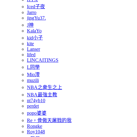
Iced子夜
Jarro
jingYu37.
J神
KalaYo
kid小子
kite
Lanser
lifed
LINCAITINGS
L同學
Mio澪
muzili
NBA之衆生之上
NBA最強主教
nt74yb10
perdet
popo婆婆
Re，骨傲天屠戮的我
Rongke
Roy1048