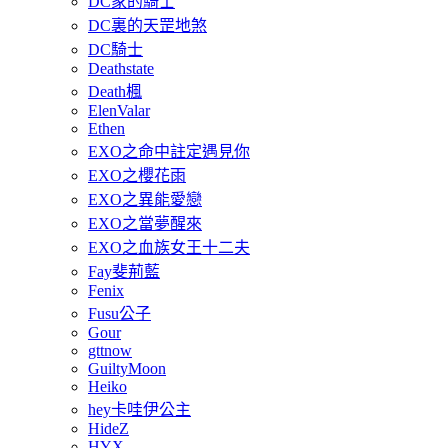
DC家的騎士
DC裏的天罡地煞
DC騎士
Deathstate
Death楓
ElenValar
Ethen
EXO之命中註定遇見你
EXO之櫻花雨
EXO之異能愛戀
EXO之當夢醒來
EXO之血族女王十二夫
Fay斐荊藍
Fenix
Fusu公子
Gour
gttnow
GuiltyMoon
Heiko
hey卡哇伊公主
HideZ
HYX