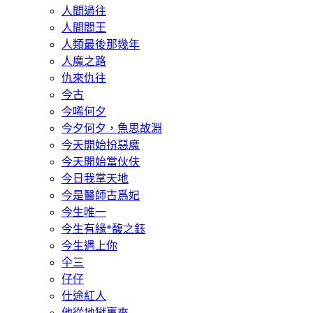
人間過往
人間閻王
人類最後那幾年
人魔之路
仇來仇往
今古
今唏何夕
今夕何夕，魚思故淵
今天開始扮惡魔
今天開始當伙伕
今日我掌天地
今是醫師古爲妃
今生唯一
今生有緣*馥之鈺
今生遇上你
仐三
仔仔
仕途紅人
他從地獄裏來