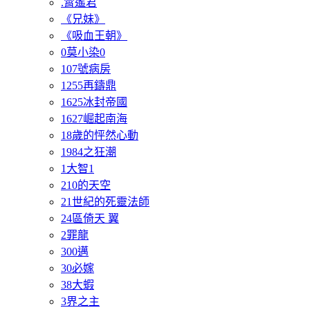
.霄遙君
《兄妹》
《吸血王朝》
0莫小染0
107號病房
1255再鑄鼎
1625冰封帝國
1627崛起南海
18歲的怦然心動
1984之狂潮
1大智1
210的天空
21世紀的死靈法師
24區倚天 翼
2罪龍
300邁
30必嫁
38大蝦
3界之主