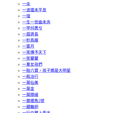
一汆
一波還未平息
一瑝
一生一世曲未央
一甲何愚兮
一眉道長
一秒爲魔
一窗月
一笑傳予天下
一笑顰顰
一羣女孩們
一胎六寶，孩子媽是大明星
一般冶行
一葉仙美
一葉金
一葉隨緣
一蓑煙魚2號
一藏輪迴
一行白鷺上青天