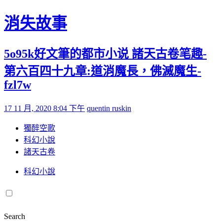
Skip to content
消失故事
5o95k好文筆的都市小说 諸天古卷笔趣-
第六百四十九章:道消魔長，佛滅魔生-
fzl7w
Posted on
by
17 11 月, 2020 8:04 下午
quentin ruskin
獨醉空歌
科幻小說
諸天古卷
科幻小說
Search