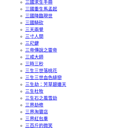
三國求生手冊
三國重生馬孟起
三國降臨現世
三國騎砍
三天兩覺
三寸人間
三尺鍵
三帝傳說之雷帝
三戒大師
三時三秒
三生三世落桃花
三生三世血色緋戀
三生劫：芳草碧連天
三生杜牧
三生石之風雪劫
三界劫修
三界淘寶店
三界紅包羣
三百斤的微笑