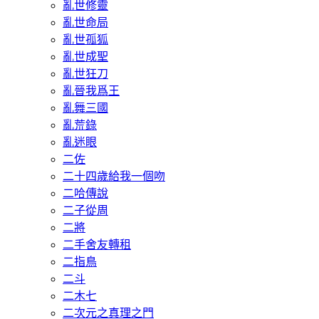
亂世修靈
亂世命局
亂世孤狐
亂世成聖
亂世狂刀
亂晉我爲王
亂舞三國
亂荒錄
亂迷眼
二佐
二十四歲給我一個吻
二哈傳說
二子從周
二將
二手舍友轉租
二指鳥
二斗
二木七
二次元之真理之門