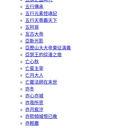
五行傳承
五行元素控魂記
五行天尊霸天下
五阿哥
亙古大帝
亞斯光影
亞歷山大大帝東征演義
亞瑟王的綜漫之旅
亡心秋
亡星主宰
亡月大人
亡靈法師在末世
亦冬
亦心亦城
亦我所思
亦月宸汐
亦熙傾城恨已晚
亦輕塵