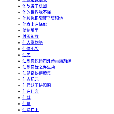
他改變了法國
他的世界我不懂
他被仇恨矇蔽了雙眼他
他身上有條龍
仗劍萬里
付冢紫零
仙人掌物語
仙俠小說
仙先
仙劍奇俠傳四外傳再續前緣
仙劍奇緣之浮生劫
仙劒奇俠傳續集
仙古紀元
仙君妖王快閃開
仙在何方
仙城
仙墓
仙婿在上