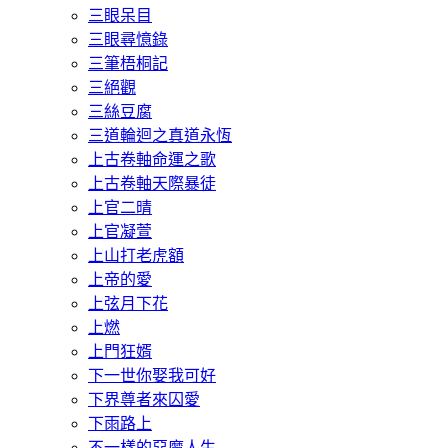
三眼呆目
三眼尋憶錄
三筆梧桐記
三絕觀
三絲豆腐
三道輪迴之真道永恆
上古卷軸命運之歌
上古卷軸天際暴徒
上官二晴
上官凝萱
上山打老虎額
上帝的愛
上弦月下花
上燃
上門狂婿
下一世你娶我可好
下界尊者來囚愛
下雨路上
不一樣的惡魔人生