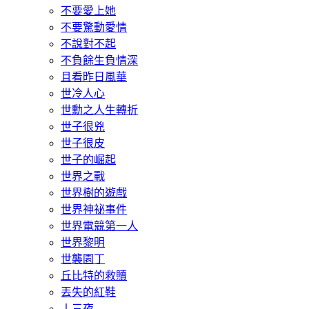
不要愛上她
不要驚動愛情
不說對不起
不負餘生負情深
且看昨日風華
世冷人心
世勳之人生轉折
世子很兇
世子很皮
世子的崛起
世界之戰
世界樹的遊戲
世界神祕事件
世界電競第一人
世界黎明
世襲園丁
丘比特的救贖
丟失的紅鞋
丨三夜