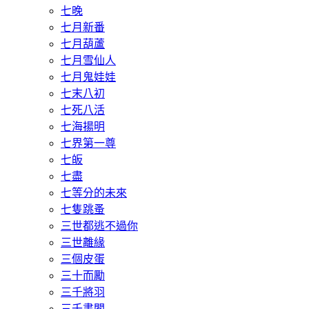
七晚
七月新番
七月葫蘆
七月雪仙人
七月鬼娃娃
七末八初
七死八活
七海揚明
七界第一尊
七皈
七盡
七等分的未來
七隻跳蚤
三世都逃不過你
三世離緣
三個皮蛋
三十而勵
三千將羽
三千書閣