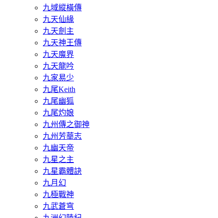
九域縱橫傳
九天仙緣
九天劍主
九天神王傳
九天魔界
九天龍吟
九家易少
九尾Keith
九尾幽狐
九尾灼娘
九州傳之御神
九州芳華志
九幽天帝
九星之主
九星霸體訣
九月幻
九極戰神
九武蒼穹
九洲幻陸紀