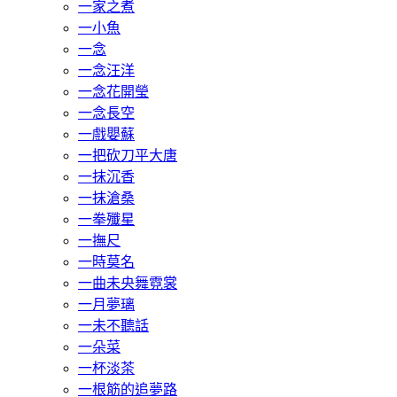
一家之煮
一小魚
一念
一念汪洋
一念花開瑩
一念長空
一戲嬰蘇
一把砍刀平大唐
一抹沉香
一抹滄桑
一拳殲星
一撫尺
一時莫名
一曲未央舞霓裳
一月夢璃
一未不聽話
一朵菜
一杯淡茶
一根筋的追夢路