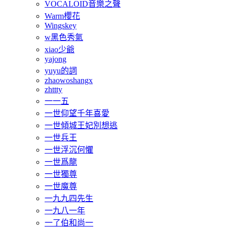
VOCALOID音樂之聲
Warm櫻花
Wingskey
w黑色秀氣
xiao少爺
yajong
yuyu的詞
zhaowoshangx
zhttty
一一五
一世仰望千年喜愛
一世傾城王妃別想逃
一世兵王
一世浮沉何懼
一世爲龍
一世獨尊
一世魔尊
一九九四先生
一九八一年
一了伯和尚一