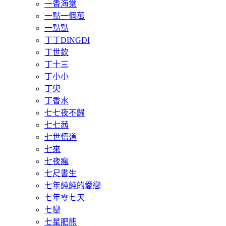
一香海棠
一點一個萬
一點點
丁丁DINGDI
丁世欽
丁十三
丁小小
丁臾
丁香水
七七夜不歸
七七茜
七世悟道
七來
七夜瘋
七尺書生
七年純純的愛戀
七年零七天
七戀
七星肥熊