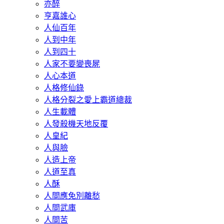
亦醉
亨嘉誰心
人仙百年
人到中年
人到四十
人家不要變喪屍
人心本道
人格修仙錄
人格分裂之愛上霸道總裁
人生載體
人發殺機天地反覆
人皇紀
人與臉
人造上帝
人道至真
人酥
人間應免別離愁
人間武庫
人間苦