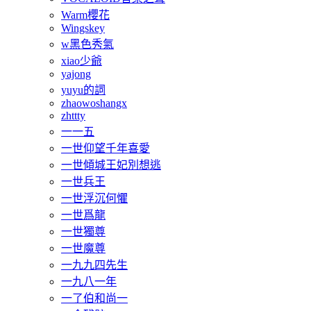
Warm櫻花
Wingskey
w黑色秀氣
xiao少爺
yajong
yuyu的詞
zhaowoshangx
zhttty
一一五
一世仰望千年喜愛
一世傾城王妃別想逃
一世兵王
一世浮沉何懼
一世爲龍
一世獨尊
一世魔尊
一九九四先生
一九八一年
一了伯和尚一