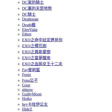
DC家的騎士
DC裏的天罡地煞
DC騎士
Deathstate
Death楓
ElenValar
Ethen
EXO之命中註定遇見你
EXO之櫻花雨
EXO之異能愛戀
EXO之當夢醒來
EXO之血族女王十二夫
Fay斐荊藍
Fenix
Fusu公子
Gour
gttnow
GuiltyMoon
Heiko
hey卡哇伊公主
HideZ