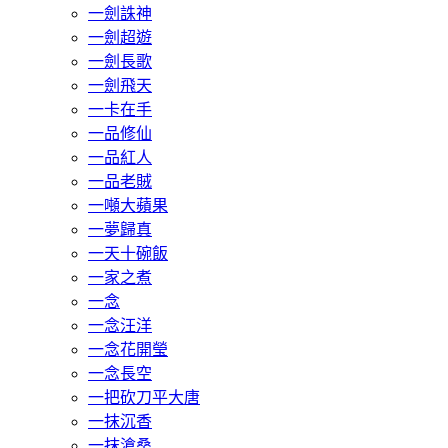
一劍誅神
一劍超遊
一劍長歌
一劍飛天
一卡在手
一品修仙
一品紅人
一品老賊
一噸大蘋果
一夢歸真
一天十碗飯
一家之煮
一念
一念汪洋
一念花開瑩
一念長空
一把砍刀平大唐
一抹沉香
一抹滄桑