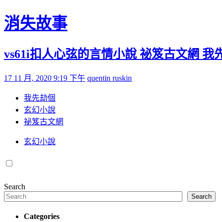
Skip to content
消失故事
vs61i扣人心弦的言情小說 祕笈古文網 我先
Posted on
by
17 11 月, 2020 9:19 下午
quentin ruskin
我先劫個
玄幻小說
祕笈古文網
玄幻小說
Search
Search
Categories