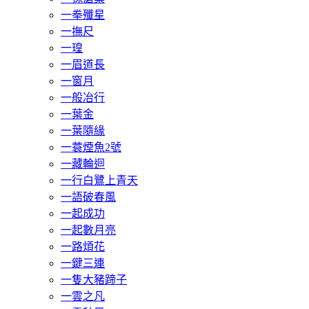
一拳殲星
一撫尺
一瑝
一眉道長
一窗月
一般冶行
一葉金
一葉隨緣
一蓑煙魚2號
一藏輪迴
一行白鷺上青天
一語破春風
一起成功
一起數月亮
一路煩花
一鍵三連
一隻大豬蹄子
一雲之凡