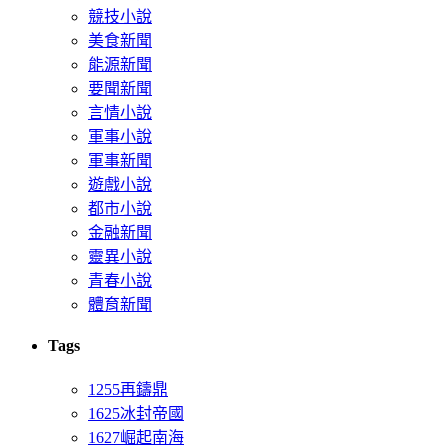
競技小說
美食新聞
能源新聞
要聞新聞
言情小說
軍事小說
軍事新聞
遊戲小說
都市小說
金融新聞
靈異小說
青春小說
體育新聞
Tags
1255再鑄鼎
1625冰封帝國
1627崛起南海