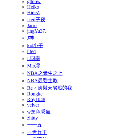
gttnow
Heiko
HideZ
Iced子夜
Jarro
jingYu37.
J神
kid小子
lifed
L同學
Mio澪
NBA之衆生之上
NBA最強主教
Re，骨傲天屠戮的我
Rongke
Roy1048
velver
w黑色秀氣
zhttty
一一五
一世兵王