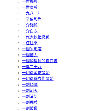
一世獨尊
一世魔尊
一九八一年
一了伯和尚一
一介殘骸
一介白衣
一代大俠愷撒哥
一任往來
一個呆瓜喵
一個苦力
一個銷售員的自白書
一傷二十八
一切從籃球開始
一切從錦衣衛開始
一劍傾國
一劍朝天
一劍清新
一劍獨尊
一劍破道