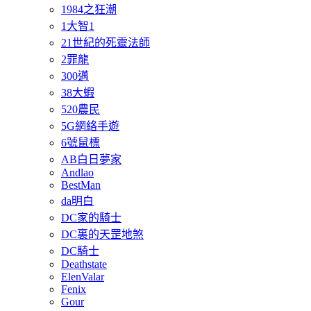
1984之狂潮
1大智1
21世紀的死靈法師
2罪龍
300邁
38大蝦
520農民
5G網絡手遊
6號鼠標
AB白日夢家
Andlao
BestMan
da明白
DC家的騎士
DC裏的天罡地煞
DC騎士
Deathstate
ElenValar
Fenix
Gour