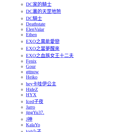
DC家的騎士
DC裏的天罡地煞
DC騎士
Deathstate
ElenValar
Ethen
EXO之異能愛戀
EXO之當夢醒來
EXO之血族女王十二夫
Fenix
Gour
gttnow
Heiko
hey卡哇伊公主
HideZ
HYX
Iced子夜
Jarro
jingYu37.
J神
KalaYo
kid小子