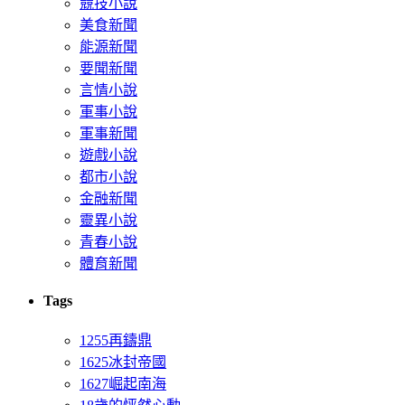
競技小說
美食新聞
能源新聞
要聞新聞
言情小說
軍事小說
軍事新聞
遊戲小說
都市小說
金融新聞
靈異小說
青春小說
體育新聞
Tags
1255再鑄鼎
1625冰封帝國
1627崛起南海