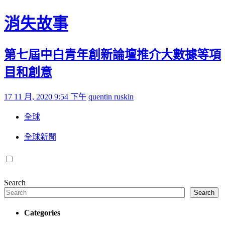
Skip to content
消失故事
第七屆中白青年創新論壇推介大數據等項
目和創意
Posted on
by
17 11 月, 2020 9:54 下午
quentin ruskin
全球
全球新聞
Search
Search
Categories