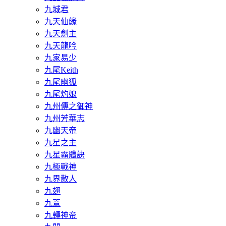
九城君
九天仙緣
九天劍主
九天龍吟
九家易少
九尾Keith
九尾幽狐
九尾灼娘
九州傳之御神
九州芳華志
九幽天帝
九星之主
九星霸體訣
九極戰神
九界散人
九翅
九薏
九轉神帝