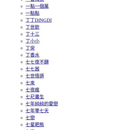
一點一個萬
一點點
丁丁DINGDI
丁世欽
丁十三
丁小小
丁臾
丁香水
七七夜不歸
七七茜
七世悟道
七來
七夜瘋
七尺書生
七年純純的愛戀
七年零七天
七戀
七星肥熊