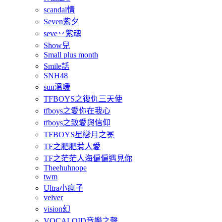
scandal情
Seven紫夕
seve丷紫魂
Show兒
Small plus month
Smile話
SNH48
sun溫暖
TFBOYS之復仇三天使
tfboys之愛你在我心
tfboys之致愛與信仰
TFBOYS星戀月之冕
TF之肥肥惹人愛
TF之茫茫人海偏偏遇見你
Theehuhnope
twm
Ultra小瘋子
velver
vision幻
VOCALOID音樂之聲