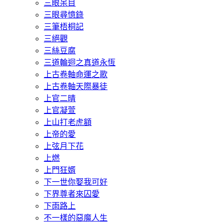
三眼呆目
三眼尋憶錄
三筆梧桐記
三絕觀
三絲豆腐
三道輪迴之真道永恆
上古卷軸命運之歌
上古卷軸天際暴徒
上官二晴
上官凝萱
上山打老虎額
上帝的愛
上弦月下花
上燃
上門狂婿
下一世你娶我可好
下界尊者來囚愛
下雨路上
不一樣的惡魔人生