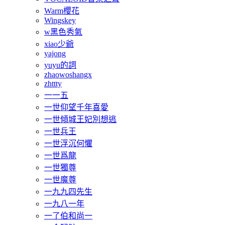
Warm櫻花
Wingskey
w黑色秀氣
xiao少爺
yajong
yuyu的詞
zhaowoshangx
zhttty
一一五
一世仰望千年喜愛
一世傾城王妃別想逃
一世兵王
一世浮沉何懼
一世爲龍
一世獨尊
一世魔尊
一九九四先生
一九八一年
一了伯和尚一