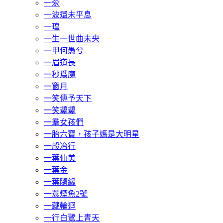
一汆
一波還未平息
一瑝
一生一世曲未央
一甲何愚兮
一眉道長
一秒爲魔
一窗月
一笑傳予天下
一笑顰顰
一羣女孩們
一胎六寶，孩子媽是大明星
一般冶行
一葉仙美
一葉金
一葉隨緣
一蓑煙魚2號
一藏輪迴
一行白鷺上青天