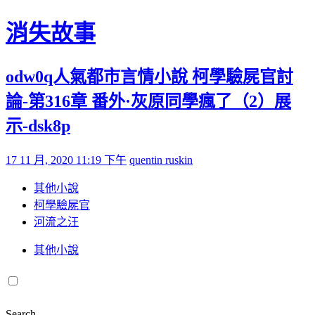
Skip to content
消失故事
odw0q人氣都市言情小說 柯學驗屍官討
論-第316章 番外·灰原同學瘋了（2）展
示-dsk8p
Posted on
by
17 11 月, 2020 11:19 下午
quentin ruskin
其他小說
柯學驗屍官
河流之汪
其他小說
Search