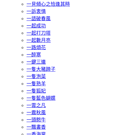
一見傾心之恰逢其時
一訴衷情
一語破春風
一起成功
一起打刀塔
一起數月亮
一路煩花
一醉寒
一鍵三連
一隻大豬蹄子
一隻泡菜
一隻熟羊
一隻狐妃
一隻藍色蝴蝶
一雲之凡
一震秋風
一頭憨牛
一飄書香
一香海棠