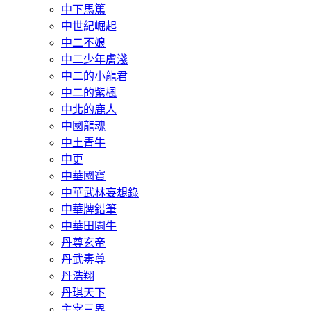
中下馬篤
中世紀崛起
中二不娘
中二少年膚淺
中二的小龍君
中二的紫楓
中北的鹿人
中國龍魂
中土青牛
中更
中華國寶
中華武林妄想錄
中華牌鉛筆
中華田園牛
丹尊玄帝
丹武毒尊
丹浩翔
丹琪天下
主宰三界