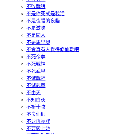
不敗戰狼
不是你死就是我活
不是夜貓的夜貓
不是滋味
不是聞人
不是馬里奧
不會真有人覺得修仙難吧
不死帝尊
不死戰神
不死武皇
不滅戰神
不滅武尊
不由天
不知白夜
不祈十弦
不良仙師
不要再長胖
不要愛上她