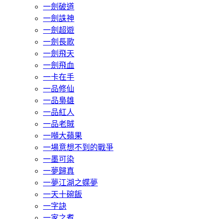
一劍破道
一劍誅神
一劍超遊
一劍長歌
一劍飛天
一劍飛血
一卡在手
一品修仙
一品梟雄
一品紅人
一品老賊
一噸大蘋果
一場意想不到的戰爭
一墨可染
一夢歸真
一夢江湖之蝶夢
一天十碗飯
一字訣
一家之煮