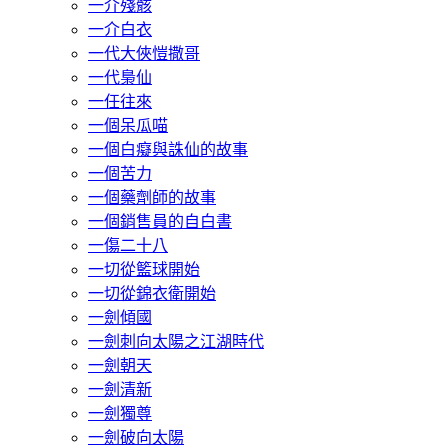
一介殘骸
一介白衣
一代大俠愷撒哥
一代梟仙
一任往來
一個呆瓜喵
一個白癡與誅仙的故事
一個苦力
一個藥劑師的故事
一個銷售員的自白書
一傷二十八
一切從籃球開始
一切從錦衣衛開始
一劍傾國
一劍刺向太陽之江湖時代
一劍朝天
一劍清新
一劍獨尊
一劍破向太陽