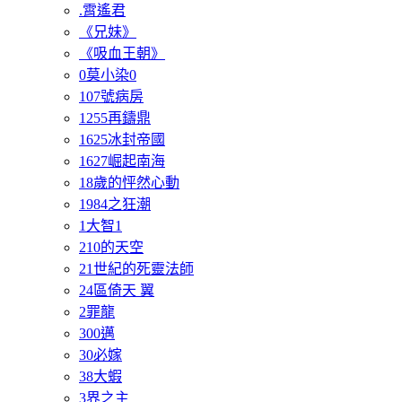
.霄遙君
《兄妹》
《吸血王朝》
0莫小染0
107號病房
1255再鑄鼎
1625冰封帝國
1627崛起南海
18歲的怦然心動
1984之狂潮
1大智1
210的天空
21世紀的死靈法師
24區倚天 翼
2罪龍
300邁
30必嫁
38大蝦
3界之主