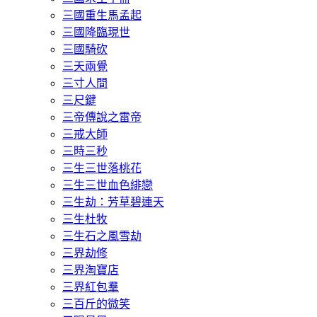
三國重生馬孟起
三國降臨現世
三國騎砍
三天兩覺
三寸人間
三尺鍵
三帝傳說之雷帝
三戒大師
三時三秒
三生三世落桃花
三生三世血色緋戀
三生劫：芳草碧連天
三生杜牧
三生石之風雪劫
三界劫修
三界淘寶店
三界紅包羣
三百斤的微笑