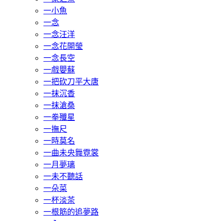
一小魚
一念
一念汪洋
一念花開瑩
一念長空
一戲嬰蘇
一把砍刀平大唐
一抹沉香
一抹滄桑
一拳殲星
一撫尺
一時莫名
一曲未央舞霓裳
一月夢璃
一未不聽話
一朵菜
一杯淡茶
一根筋的追夢路