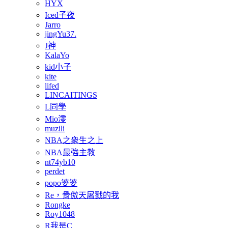
HYX
Iced子夜
Jarro
jingYu37.
J神
KalaYo
kid小子
kite
lifed
LINCAITINGS
L同學
Mio澪
muzili
NBA之衆生之上
NBA最強主教
nt74yb10
perdet
popo婆婆
Re，骨傲天屠戮的我
Rongke
Roy1048
R我是C