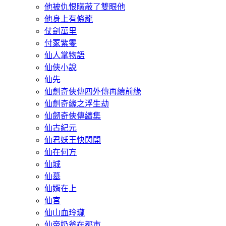
他被仇恨矇蔽了雙眼他
他身上有條龍
仗劍萬里
付冢紫零
仙人掌物語
仙俠小說
仙先
仙劍奇俠傳四外傳再續前緣
仙劍奇緣之浮生劫
仙劒奇俠傳續集
仙古紀元
仙君妖王快閃開
仙在何方
仙城
仙墓
仙婿在上
仙宮
仙山血玲瓏
仙帝奶爸在都市