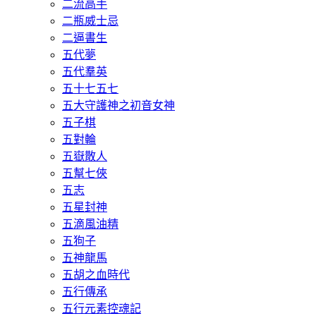
二流高手
二瓶威士忌
二逼書生
五代夢
五代羣英
五十七五七
五大守護神之初音女神
五子棋
五對輪
五嶽散人
五幫七俠
五志
五星封神
五滴風油精
五狗子
五神龍馬
五胡之血時代
五行傳承
五行元素控魂記