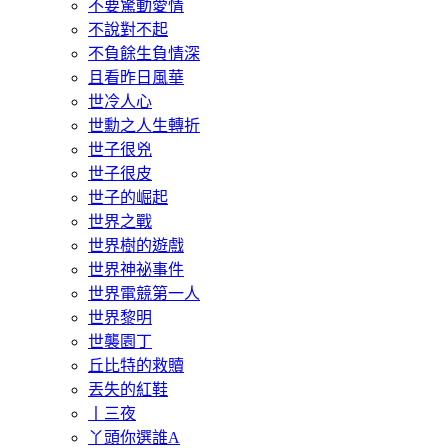
不要驚動愛情
不說對不起
不負餘生負情深
且看昨日風華
世冷人心
世勳之人生轉折
世子很兇
世子很皮
世子的崛起
世界之戰
世界樹的遊戲
世界神祕事件
世界電競第一人
世界黎明
世襲園丁
丘比特的救贖
丟失的紅鞋
丨三夜
丫頭你選誰A