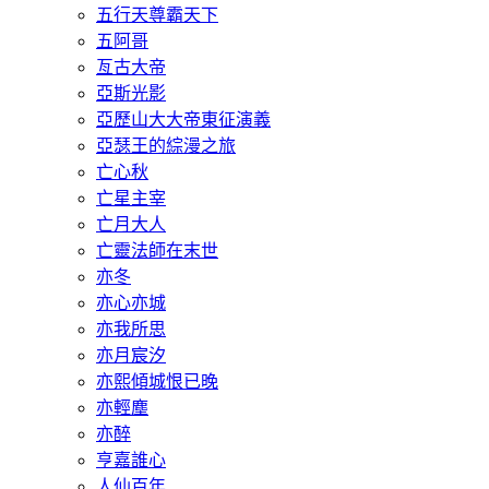
五行天尊霸天下
五阿哥
亙古大帝
亞斯光影
亞歷山大大帝東征演義
亞瑟王的綜漫之旅
亡心秋
亡星主宰
亡月大人
亡靈法師在末世
亦冬
亦心亦城
亦我所思
亦月宸汐
亦熙傾城恨已晚
亦輕塵
亦醉
亨嘉誰心
人仙百年