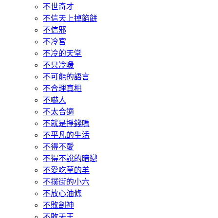
不世奇才
不信天上掉餡餅
不信邪
不冷宮
不冷的天堂
不只冷暖
不可能的語言
不合理真相
不嚇人
不太合適
不就是掙錢嗎
不平凡的生活
不得不愛
不得不說的暗戀
不愛吃草的羊
不撲街的小六
不放心油條
不敗劍神
不敗天王