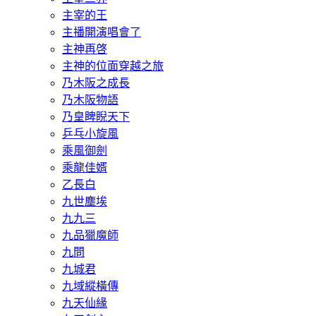
主宰的王
主播開演唱會了
主神再啓
主神的位面穿越之旅
乃木阪之成長
乃木阪物語
乃皇睥睨天下
乒乓小旋風
乘風御劍
乘龍佳婿
乙長白
九世塵埃
九九三
九品獵魔師
九問
九城君
九域縱橫傳
九天仙緣