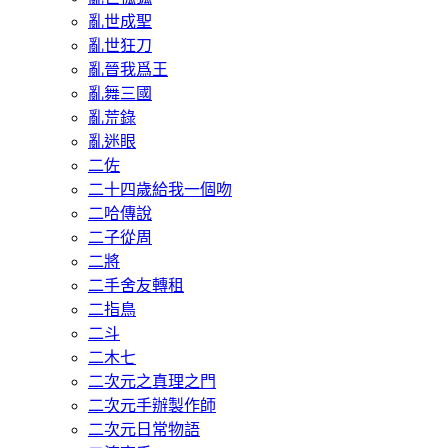
亂世成聖
亂世狂刀
亂晉我爲王
亂舞三國
亂荒錄
亂迷眼
二佐
二十四歲給我一個吻
二哈傳說
二子從周
二將
二手舍友轉租
二指鳥
二斗
二木七
二次元之真理之門
二次元手辦製作師
二次元日常物語