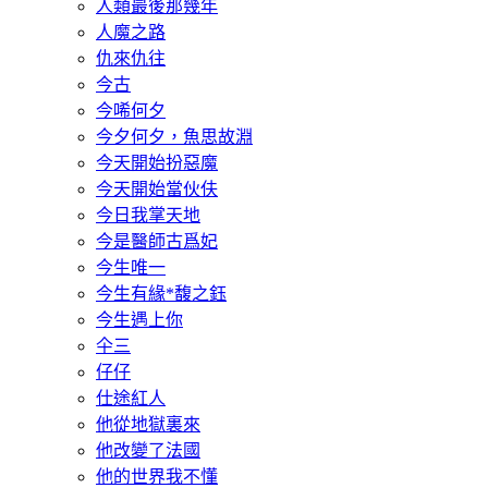
人類最後那幾年
人魔之路
仇來仇往
今古
今唏何夕
今夕何夕，魚思故淵
今天開始扮惡魔
今天開始當伙伕
今日我掌天地
今是醫師古爲妃
今生唯一
今生有緣*馥之鈺
今生遇上你
仐三
仔仔
仕途紅人
他從地獄裏來
他改變了法國
他的世界我不懂