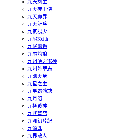
九天劍主
九天神王傳
九天魔界
九天龍吟
九家易少
九尾Keith
九尾幽狐
九尾灼娘
九州傳之御神
九州芳華志
九幽天帝
九星之主
九星霸體訣
九月幻
九極戰神
九武蒼穹
九洲幻陸紀
九源珠
九界散人