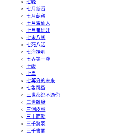
七晚
七月新番
七月葫蘆
七月雪仙人
七月鬼娃娃
七末八初
七死八活
七海揚明
七界第一尊
七皈
七盡
七等分的未來
七隻跳蚤
三世都逃不過你
三世離緣
三個皮蛋
三十而勵
三千將羽
三千書閣