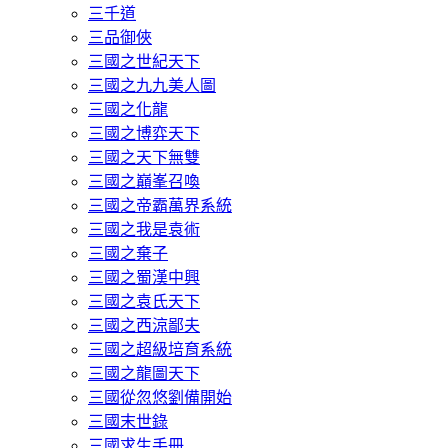
三千道
三品御俠
三國之世紀天下
三國之九九美人圖
三國之化龍
三國之博弈天下
三國之天下無雙
三國之巔峯召喚
三國之帝霸萬界系統
三國之我是袁術
三國之棄子
三國之蜀漢中興
三國之袁氏天下
三國之西涼鄙夫
三國之超級培育系統
三國之龍圖天下
三國從忽悠劉備開始
三國末世錄
三國求生手冊