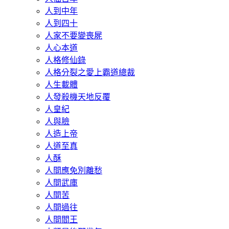
人到中年
人到四十
人家不要變喪屍
人心本道
人格修仙錄
人格分裂之愛上霸道總裁
人生載體
人發殺機天地反覆
人皇紀
人與臉
人造上帝
人道至真
人酥
人間應免別離愁
人間武庫
人間苦
人間過往
人間閻王