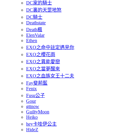
DC家的騎士
DC裏的天罡地煞
DC騎士
Deathstate
Death楓
ElenValar
Ethen
EXO之命中註定遇見你
EXO之櫻花雨
EXO之異能愛戀
EXO之當夢醒來
EXO之血族女王十二夫
Fay斐荊藍
Fenix
Fusu公子
Gour
gttnow
GuiltyMoon
Heiko
hey卡哇伊公主
HideZ