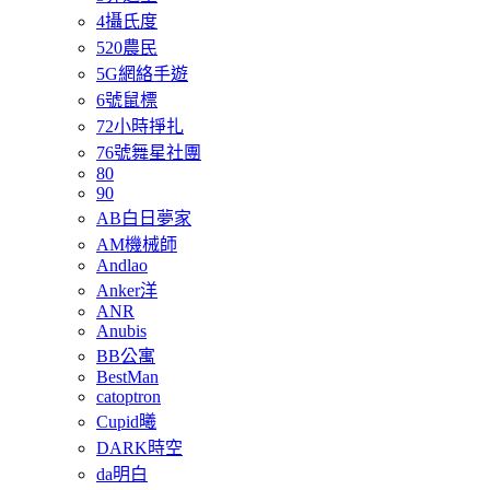
4攝氏度
520農民
5G網絡手遊
6號鼠標
72小時掙扎
76號舞星社團
80
90
AB白日夢家
AM機械師
Andlao
Anker洋
ANR
Anubis
BB公寓
BestMan
catoptron
Cupid曦
DARK時空
da明白