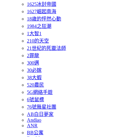
1625冰封帝國
1627崛起南海
18歲的怦然心動
1984之狂潮
1大智1
210的天空
21世紀的死靈法師
2罪龍
300邁
30必嫁
38大蝦
520農民
5G網絡手遊
6號鼠標
76號舞星社團
AB白日夢家
Andlao
ANR
BB公寓