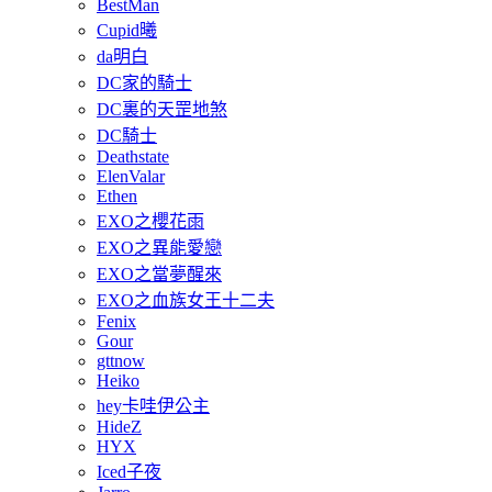
BestMan
Cupid曦
da明白
DC家的騎士
DC裏的天罡地煞
DC騎士
Deathstate
ElenValar
Ethen
EXO之櫻花雨
EXO之異能愛戀
EXO之當夢醒來
EXO之血族女王十二夫
Fenix
Gour
gttnow
Heiko
hey卡哇伊公主
HideZ
HYX
Iced子夜