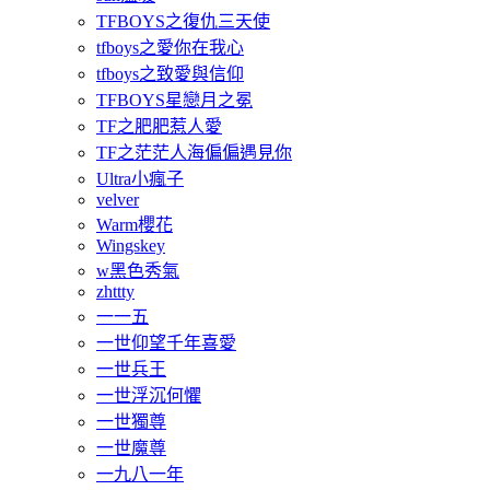
TFBOYS之復仇三天使
tfboys之愛你在我心
tfboys之致愛與信仰
TFBOYS星戀月之冕
TF之肥肥惹人愛
TF之茫茫人海偏偏遇見你
Ultra小瘋子
velver
Warm櫻花
Wingskey
w黑色秀氣
zhttty
一一五
一世仰望千年喜愛
一世兵王
一世浮沉何懼
一世獨尊
一世魔尊
一九八一年