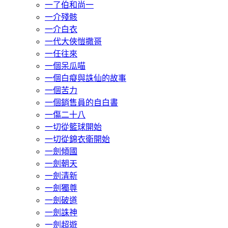
一了伯和尚一
一介殘骸
一介白衣
一代大俠愷撒哥
一任往來
一個呆瓜喵
一個白癡與誅仙的故事
一個苦力
一個銷售員的自白書
一傷二十八
一切從籃球開始
一切從錦衣衛開始
一劍傾國
一劍朝天
一劍清新
一劍獨尊
一劍破道
一劍誅神
一劍超遊