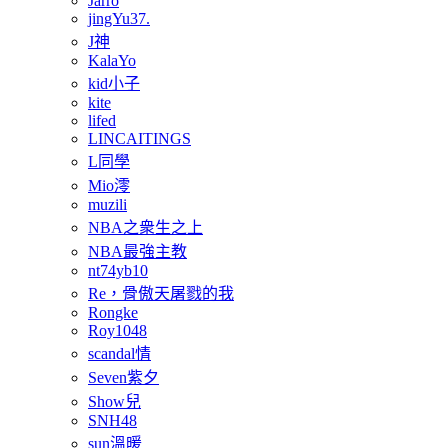
Jarro
jingYu37.
J神
KalaYo
kid小子
kite
lifed
LINCAITINGS
L同學
Mio澪
muzili
NBA之衆生之上
NBA最強主教
nt74yb10
Re，骨傲天屠戮的我
Rongke
Roy1048
scandal情
Seven紫夕
Show兒
SNH48
sun溫暖