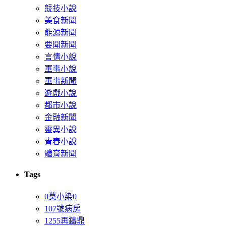
競技小說
美食新聞
能源新聞
要聞新聞
言情小說
軍事小說
軍事新聞
遊戲小說
都市小說
金融新聞
靈異小說
青春小說
體育新聞
Tags
0莫小染0
107號病房
1255再鑄鼎