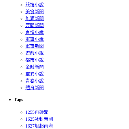
競技小說
美食新聞
能源新聞
要聞新聞
言情小說
軍事小說
軍事新聞
遊戲小說
都市小說
金融新聞
靈異小說
青春小說
體育新聞
Tags
1255再鑄鼎
1625冰封帝國
1627崛起南海