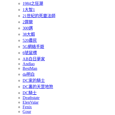
1984之狂潮
1大智1
21世紀的死靈法師
2罪龍
300邁
38大蝦
520農民
5G網絡手遊
6號鼠標
AB白日夢家
Andlao
BestMan
da明白
DC家的騎士
DC裏的天罡地煞
DC騎士
Deathstate
ElenValar
Fenix
Gour