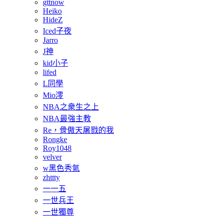
gttnow
Heiko
HideZ
Iced子夜
Jarro
J神
kid小子
lifed
L同學
Mio澪
NBA之衆生之上
NBA最強主教
Re，骨傲天屠戮的我
Rongke
Roy1048
velver
w黑色秀氣
zhttty
一一五
一世兵王
一世獨尊