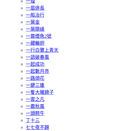
一瑝
一眉道長
一般冶行
一葉金
一葉隨緣
一蓑煙魚2號
一藏輪迴
一行白鷺上青天
一語破春風
一起成功
一起數月亮
一路煩花
一鍵三連
一隻大豬蹄子
一雲之凡
一震秋風
一頭憨牛
丁十三
七七夜不歸