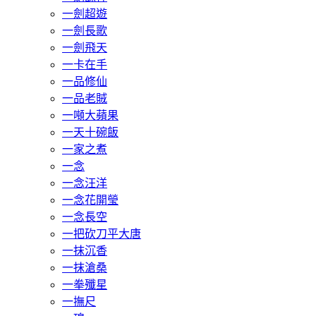
一劍超遊
一劍長歌
一劍飛天
一卡在手
一品修仙
一品老賊
一噸大蘋果
一天十碗飯
一家之煮
一念
一念汪洋
一念花開瑩
一念長空
一把砍刀平大唐
一抹沉香
一抹滄桑
一拳殲星
一撫尺