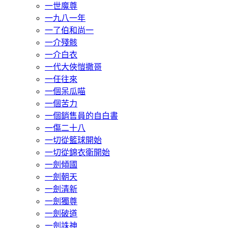
一世魔尊
一九八一年
一了伯和尚一
一介殘骸
一介白衣
一代大俠愷撒哥
一任往來
一個呆瓜喵
一個苦力
一個銷售員的自白書
一傷二十八
一切從籃球開始
一切從錦衣衛開始
一劍傾國
一劍朝天
一劍清新
一劍獨尊
一劍破道
一劍誅神