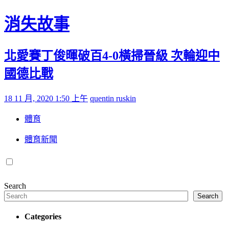
Skip to content
消失故事
北愛賽丁俊暉破百4-0橫掃晉級 次輪迎中
國德比戰
Posted on
by
18 11 月, 2020 1:50 上午
quentin ruskin
體育
體育新聞
Search
Search
Categories