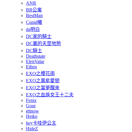
ANR
BB公寓
BestMan
Cupid曦
da明白
DC家的騎士
DC裏的天罡地煞
DC騎士
Deathstate
ElenValar
Ethen
EXO之櫻花雨
EXO之異能愛戀
EXO之當夢醒來
EXO之血族女王十二夫
Fenix
Gour
gttnow
Heiko
hey卡哇伊公主
HideZ