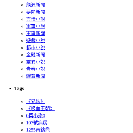
能源新聞
要聞新聞
言情小說
軍事小說
軍事新聞
遊戲小說
都市小說
金融新聞
靈異小說
青春小說
體育新聞
Tags
《兄妹》
《吸血王朝》
0莫小染0
107號病房
1255再鑄鼎