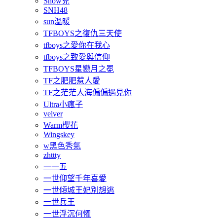
Show兒
SNH48
sun溫暖
TFBOYS之復仇三天使
tfboys之愛你在我心
tfboys之致愛與信仰
TFBOYS星戀月之冕
TF之肥肥惹人愛
TF之茫茫人海偏偏遇見你
Ultra小瘋子
velver
Warm櫻花
Wingskey
w黑色秀氣
zhttty
一一五
一世仰望千年喜愛
一世傾城王妃別想逃
一世兵王
一世浮沉何懼