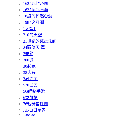
1625冰封帝國
1627崛起南海
18歲的怦然心動
1984之狂潮
1大智1
210的天空
21世紀的死靈法師
24區倚天 翼
2罪龍
300邁
30必嫁
38大蝦
3界之主
520農民
5G網絡手遊
6號鼠標
76號舞星社團
AB白日夢家
Andlao