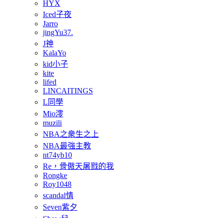
HYX
Iced子夜
Jarro
jingYu37.
J神
KalaYo
kid小子
kite
lifed
LINCAITINGS
L同學
Mio澪
muzili
NBA之衆生之上
NBA最強主教
nt74yb10
Re，骨傲天屠戮的我
Rongke
Roy1048
scandal情
Seven紫夕