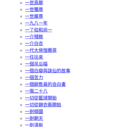
一世爲龍
一世獨尊
一世魔尊
一九八一年
一了伯和尚一
一介殘骸
一介白衣
一代大俠愷撒哥
一任往來
一個呆瓜喵
一個白癡與誅仙的故事
一個苦力
一個銷售員的自白書
一傷二十八
一切從籃球開始
一切從錦衣衛開始
一劍傾國
一劍朝天
一劍清新