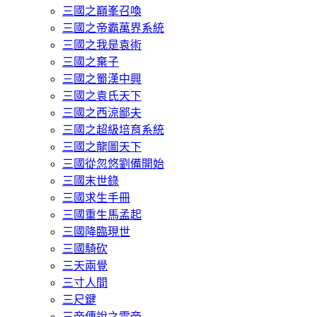
三國之巔峯召喚
三國之帝霸萬界系統
三國之我是袁術
三國之棄子
三國之蜀漢中興
三國之袁氏天下
三國之西涼鄙夫
三國之超級培育系統
三國之龍圖天下
三國從忽悠劉備開始
三國末世錄
三國求生手冊
三國重生馬孟起
三國降臨現世
三國騎砍
三天兩覺
三寸人間
三尺鍵
三帝傳說之雷帝