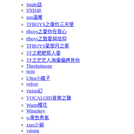
Smile話
SNH48
sun溫暖
TFBOYS之復仇三天使
tfboys之愛你在我心
tfboys之致愛與信仰
TFBOYS星戀月之冕
TF之肥肥惹人愛
TF之茫茫人海偏偏遇見你
Theehuhnope
twm
Ultra小瘋子
velver
vision幻
VOCALOID音樂之聲
Warm櫻花
Wingskey
w黑色秀氣
xiao少爺
yajong