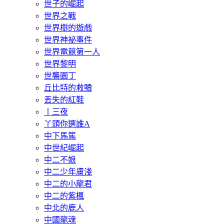
世子的崛起
世界之戰
世界樹的遊戲
世界神祕事件
世界電競第一人
世界黎明
世襲園丁
丘比特的救贖
丟失的紅鞋
丨三夜
丫頭你選誰A
中下馬篤
中世紀崛起
中二不娘
中二少年膚淺
中二的小龍君
中二的紫楓
中北的鹿人
中國龍魂