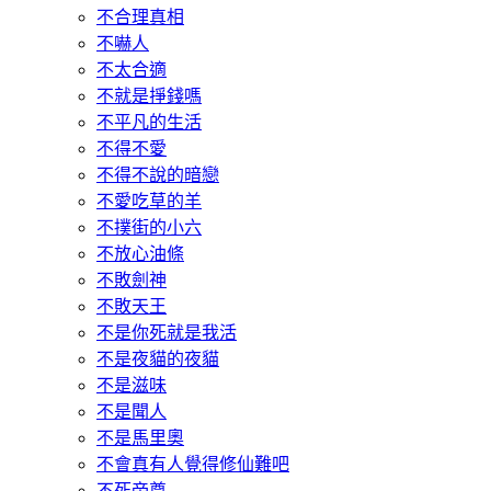
不合理真相
不嚇人
不太合適
不就是掙錢嗎
不平凡的生活
不得不愛
不得不說的暗戀
不愛吃草的羊
不撲街的小六
不放心油條
不敗劍神
不敗天王
不是你死就是我活
不是夜貓的夜貓
不是滋味
不是聞人
不是馬里奧
不會真有人覺得修仙難吧
不死帝尊