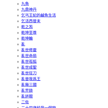
九魚
九鼎神丹
乞丐王妃的鹹魚生活
乞活西晉末
乾之炁
乾坤至尊
乾坤輪
亂
亂世修靈
亂世命局
亂世孤狐
亂世成聖
亂世狂刀
亂晉我爲王
亂舞三國
亂荒錄
亂迷眼
二佐
二十四歲給我一個吻