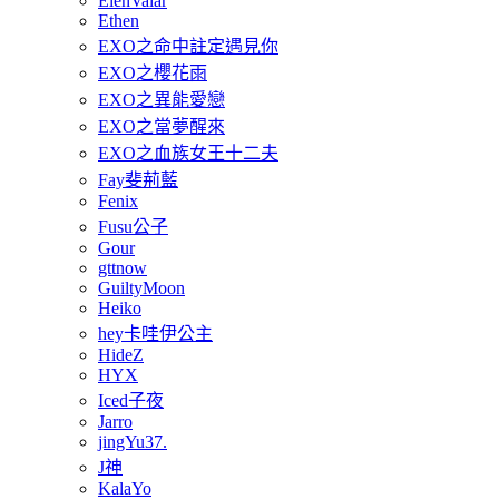
ElenValar
Ethen
EXO之命中註定遇見你
EXO之櫻花雨
EXO之異能愛戀
EXO之當夢醒來
EXO之血族女王十二夫
Fay斐荊藍
Fenix
Fusu公子
Gour
gttnow
GuiltyMoon
Heiko
hey卡哇伊公主
HideZ
HYX
Iced子夜
Jarro
jingYu37.
J神
KalaYo