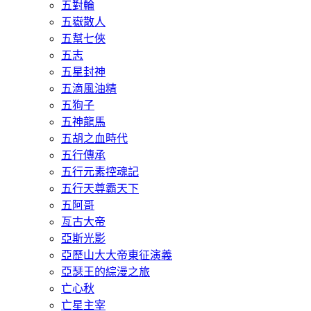
五對輪
五嶽散人
五幫七俠
五志
五星封神
五滴風油精
五狗子
五神龍馬
五胡之血時代
五行傳承
五行元素控魂記
五行天尊霸天下
五阿哥
亙古大帝
亞斯光影
亞歷山大大帝東征演義
亞瑟王的綜漫之旅
亡心秋
亡星主宰