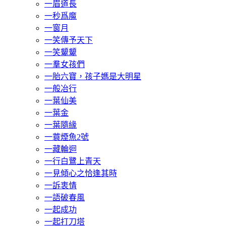
一眉道長
一秒爲魔
一窗月
一笑傳予天下
一笑顰顰
一羣女孩們
一胎六寶，孩子媽是大明星
一般冶行
一葉仙美
一葉金
一葉隨緣
一蓑煙魚2號
一藏輪迴
一行白鷺上青天
一見傾心之恰逢其時
一訴衷情
一語破春風
一起成功
一起打刀塔