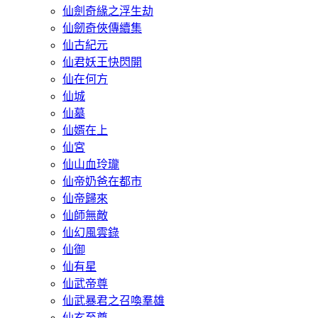
仙劍奇緣之浮生劫
仙劒奇俠傳續集
仙古紀元
仙君妖王快閃開
仙在何方
仙城
仙墓
仙婿在上
仙宮
仙山血玲瓏
仙帝奶爸在都市
仙帝歸來
仙師無敵
仙幻風雲錄
仙御
仙有星
仙武帝尊
仙武暴君之召喚羣雄
仙玄至尊