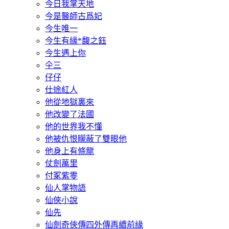
今日我掌天地
今是醫師古爲妃
今生唯一
今生有緣*馥之鈺
今生遇上你
仐三
仔仔
仕途紅人
他從地獄裏來
他改變了法國
他的世界我不懂
他被仇恨矇蔽了雙眼他
他身上有條龍
仗劍萬里
付冢紫零
仙人掌物語
仙俠小說
仙先
仙劍奇俠傳四外傳再續前緣