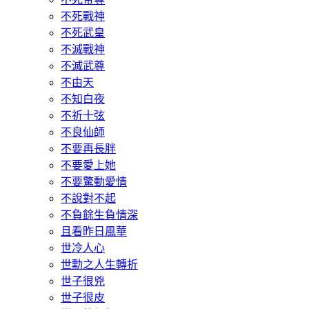
不死戰神
不死武皇
不滅戰神
不滅武尊
不由天
不知白夜
不祈十弦
不良仙師
不要再長胖
不要愛上她
不要驚動愛情
不說對不起
不負餘生負情深
且看昨日風華
世冷人心
世勳之人生轉折
世子很兇
世子很皮