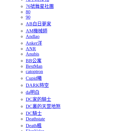
76號舞星社團
80
90
AB白日夢家
AM機械師
Andlao
Anker洋
ANR
Anubis
BB公寓
BestMan
catoptron
Cupid曦
DARK時空
da明白
DC家的騎士
DC裏的天罡地煞
DC騎士
Deathstate
Death楓