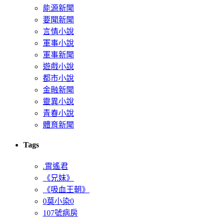
能源新聞
要聞新聞
言情小說
軍事小說
軍事新聞
遊戲小說
都市小說
金融新聞
靈異小說
青春小說
體育新聞
Tags
.霄遙君
《兄妹》
《吸血王朝》
0莫小染0
107號病房