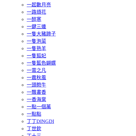
一起數月亮
一路煩花
一醉寒
一鍵三連
一隻大豬蹄子
一隻泡菜
一隻熟羊
一隻狐妃
一隻藍色蝴蝶
一雲之凡
一震秋風
一頭憨牛
一飄書香
一香海棠
一點一個萬
一點點
丁丁DINGDI
丁世欽
丁十三