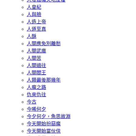
人皇紀
人與臉
人造上帝
人道至真
人酥
人間應免別離愁
人間武庫
人間苦
人間過往
人間閻王
人類最後那幾年
人魔之路
仇來仇往
今古
今唏何夕
今夕何夕，魚思故淵
今天開始扮惡魔
今天開始當伙伕