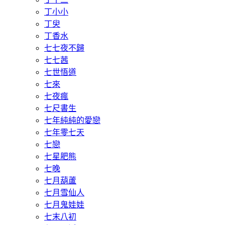
丁小小
丁臾
丁香水
七七夜不歸
七七茜
七世悟道
七來
七夜瘋
七尺書生
七年純純的愛戀
七年零七天
七戀
七星肥熊
七晚
七月葫蘆
七月雪仙人
七月鬼娃娃
七末八初