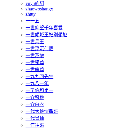
yuyu的詞
zhaowoshangx
zhttty
一一五
一世仰望千年喜愛
一世傾城王妃別想逃
一世兵王
一世浮沉何懼
一世爲龍
一世獨尊
一世魔尊
一九九四先生
一九八一年
一了伯和尚一
一介殘骸
一介白衣
一代大俠愷撒哥
一代梟仙
一任往來