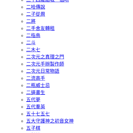
二哈傳說
二子從周
二將
二手舍友轉租
二指鳥
二斗
二木七
二次元之真理之門
二次元手辦製作師
二次元日常物語
二流高手
二瓶威士忌
二逼書生
五代夢
五代羣英
五十七五七
五大守護神之初音女神
五子棋