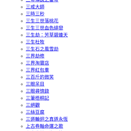
三戒大師
三時三秒
三生三世落桃花
三生三世血色緋戀
三生劫：芳草碧連天
三生杜牧
三生石之風雪劫
三界劫修
三界淘寶店
三界紅包羣
三百斤的微笑
三眼呆目
三眼尋憶錄
三筆梧桐記
三絕觀
三絲豆腐
三道輪迴之真道永恆
上古卷軸命運之歌