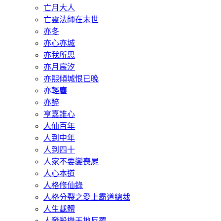
亡月大人
亡靈法師在末世
亦冬
亦心亦城
亦我所思
亦月宸汐
亦熙傾城恨已晚
亦輕塵
亦醉
亨嘉誰心
人仙百年
人到中年
人到四十
人家不要變喪屍
人心本道
人格修仙錄
人格分裂之愛上霸道總裁
人生載體
人發殺機天地反覆