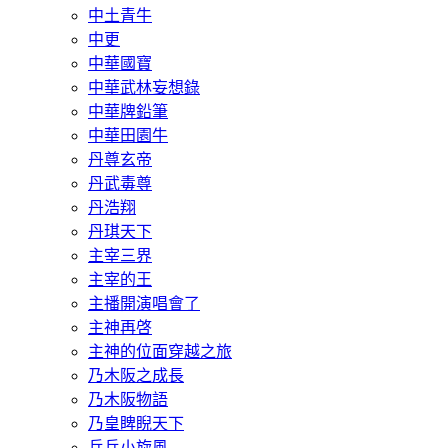
中土青牛
中更
中華國寶
中華武林妄想錄
中華牌鉛筆
中華田園牛
丹尊玄帝
丹武毒尊
丹浩翔
丹琪天下
主宰三界
主宰的王
主播開演唱會了
主神再啓
主神的位面穿越之旅
乃木阪之成長
乃木阪物語
乃皇睥睨天下
乒乓小旋風