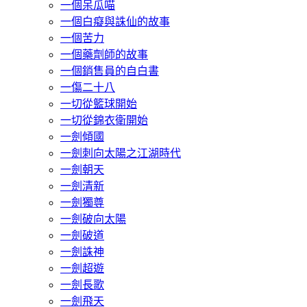
一個呆瓜喵
一個白癡與誅仙的故事
一個苦力
一個藥劑師的故事
一個銷售員的自白書
一傷二十八
一切從籃球開始
一切從錦衣衛開始
一劍傾國
一劍刺向太陽之江湖時代
一劍朝天
一劍清新
一劍獨尊
一劍破向太陽
一劍破道
一劍誅神
一劍超遊
一劍長歌
一劍飛天