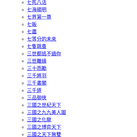
七死八活
七海揚明
七界第一尊
七皈
七盡
七等分的未來
七隻跳蚤
三世都逃不過你
三世離緣
三十而勵
三千將羽
三千書閣
三千道
三品御俠
三國之世紀天下
三國之九九美人圖
三國之化龍
三國之博弈天下
三國之天下無雙