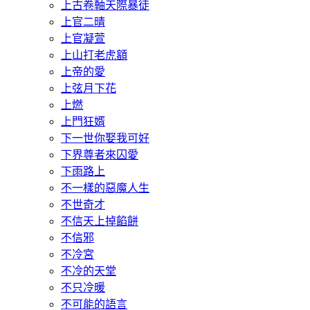
上古卷軸天際暴徒
上官二晴
上官凝萱
上山打老虎額
上帝的愛
上弦月下花
上燃
上門狂婿
下一世你娶我可好
下界尊者來囚愛
下雨路上
不一樣的惡魔人生
不世奇才
不信天上掉餡餅
不信邪
不冷宮
不冷的天堂
不只冷暖
不可能的語言