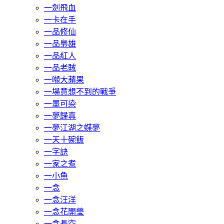
一劍飛血
一卡在手
一品修仙
一品梟雄
一品紅人
一品老賊
一噸大蘋果
一場意想不到的戰爭
一墨可染
一夢歸真
一夢江湖之蝶夢
一天十碗飯
一字訣
一家之煮
一小魚
一念
一念汪洋
一念花開瑩
一念長空