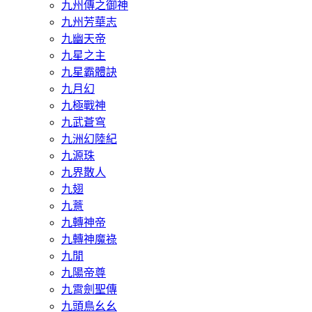
九州傳之御神
九州芳華志
九幽天帝
九星之主
九星霸體訣
九月幻
九極戰神
九武蒼穹
九洲幻陸紀
九源珠
九界散人
九翅
九薏
九轉神帝
九轉神魔祿
九閒
九陽帝尊
九霄劍聖傳
九頭鳥幺幺