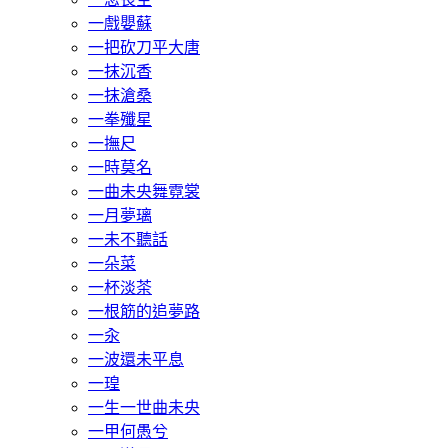
一戲嬰蘇
一把砍刀平大唐
一抹沉香
一抹滄桑
一拳殲星
一撫尺
一時莫名
一曲未央舞霓裳
一月夢璃
一未不聽話
一朵菜
一杯淡茶
一根筋的追夢路
一汆
一波還未平息
一瑝
一生一世曲未央
一甲何愚兮