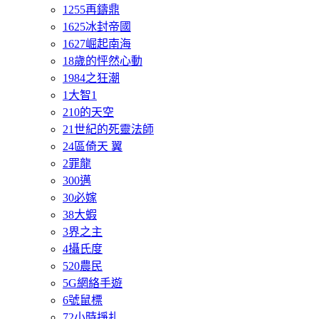
1255再鑄鼎
1625冰封帝國
1627崛起南海
18歲的怦然心動
1984之狂潮
1大智1
210的天空
21世紀的死靈法師
24區倚天 翼
2罪龍
300邁
30必嫁
38大蝦
3界之主
4攝氏度
520農民
5G網絡手遊
6號鼠標
72小時掙扎