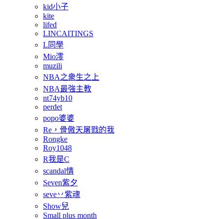
kid小子
kite
lifed
LINCAITINGS
L同學
Mio澪
muzili
NBA之衆生之上
NBA最強主教
nt74yb10
perdet
popo婆婆
Re，骨傲天屠戮的我
Rongke
Roy1048
R我是C
scandal情
Seven紫夕
seve丷紫魂
Show兒
Small plus month