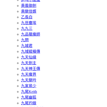
乘風御劍
乘龍佳婿
乙長白
九世塵埃
九九三
九品獵魔師
九問
九城君
九域縱橫傳
九天仙緣
九天劍主
九天神王傳
九天魔界
九天龍吟
九家易少
九尾Keith
九尾幽狐
九尾灼娘