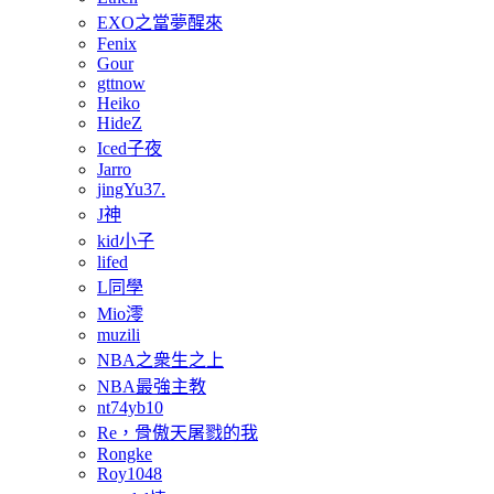
EXO之當夢醒來
Fenix
Gour
gttnow
Heiko
HideZ
Iced子夜
Jarro
jingYu37.
J神
kid小子
lifed
L同學
Mio澪
muzili
NBA之衆生之上
NBA最強主教
nt74yb10
Re，骨傲天屠戮的我
Rongke
Roy1048