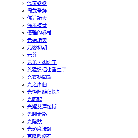
儒家妖妖
儒武爭鋒
儒道諸天
儒風道骨
優雅的卷軸
元始諸天
元嬰初期
元尊
兄弟，想你了
兇猛道侶也重生了
兇靈祕聞錄
光之序曲
光怪陸離偵探社
光暗龍
光耀艾澤拉斯
光腳走路
光陰默
光頭魔法師
克隆吸鐵石