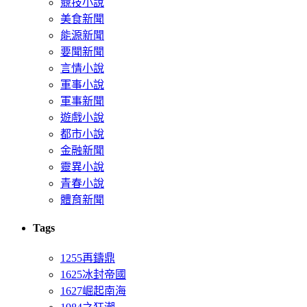
競技小說
美食新聞
能源新聞
要聞新聞
言情小說
軍事小說
軍事新聞
遊戲小說
都市小說
金融新聞
靈異小說
青春小說
體育新聞
Tags
1255再鑄鼎
1625冰封帝國
1627崛起南海