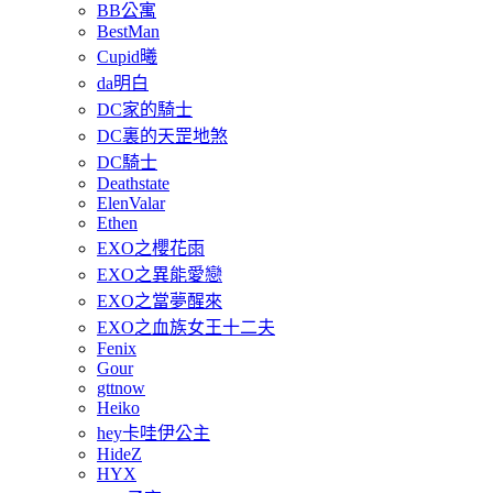
BB公寓
BestMan
Cupid曦
da明白
DC家的騎士
DC裏的天罡地煞
DC騎士
Deathstate
ElenValar
Ethen
EXO之櫻花雨
EXO之異能愛戀
EXO之當夢醒來
EXO之血族女王十二夫
Fenix
Gour
gttnow
Heiko
hey卡哇伊公主
HideZ
HYX