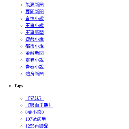
能源新聞
要聞新聞
言情小說
軍事小說
軍事新聞
遊戲小說
都市小說
金融新聞
靈異小說
青春小說
體育新聞
Tags
《兄妹》
《吸血王朝》
0莫小染0
107號病房
1255再鑄鼎