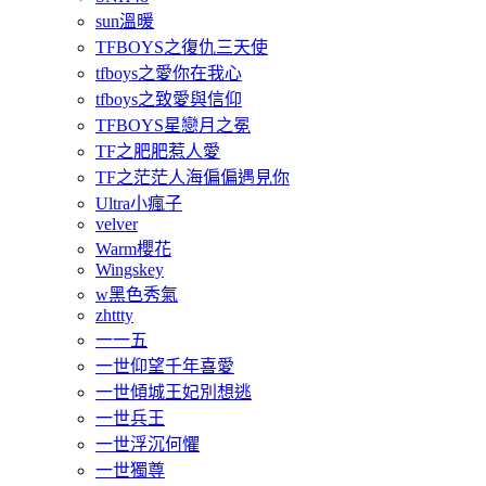
sun溫暖
TFBOYS之復仇三天使
tfboys之愛你在我心
tfboys之致愛與信仰
TFBOYS星戀月之冕
TF之肥肥惹人愛
TF之茫茫人海偏偏遇見你
Ultra小瘋子
velver
Warm櫻花
Wingskey
w黑色秀氣
zhttty
一一五
一世仰望千年喜愛
一世傾城王妃別想逃
一世兵王
一世浮沉何懼
一世獨尊