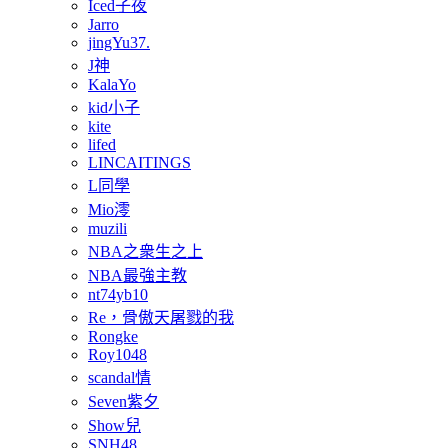
Iced子夜
Jarro
jingYu37.
J神
KalaYo
kid小子
kite
lifed
LINCAITINGS
L同學
Mio澪
muzili
NBA之衆生之上
NBA最強主教
nt74yb10
Re，骨傲天屠戮的我
Rongke
Roy1048
scandal情
Seven紫夕
Show兒
SNH48