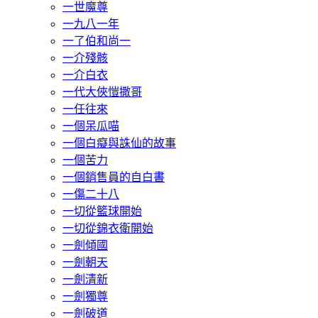
一世魔尊
一九八一年
一了伯和尚一
一介殘骸
一介白衣
一代大俠愷撒哥
一任往來
一個呆瓜喵
一個白癡與誅仙的故事
一個苦力
一個銷售員的自白書
一傷二十八
一切從籃球開始
一切從錦衣衛開始
一劍傾國
一劍朝天
一劍清新
一劍獨尊
一劍破道