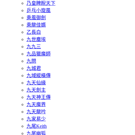
乃皇睥睨天下
乒乓小旋風
乘風御劍
乘龍佳婿
乙長白
九世塵埃
九九三
九品獵魔師
九問
九城君
九域縱橫傳
九天仙緣
九天劍主
九天神王傳
九天魔界
九天龍吟
九家易少
九尾Keith
九尾幽狐