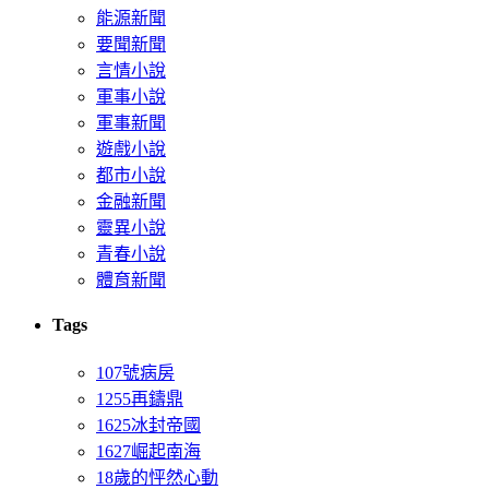
能源新聞
要聞新聞
言情小說
軍事小說
軍事新聞
遊戲小說
都市小說
金融新聞
靈異小說
青春小說
體育新聞
Tags
107號病房
1255再鑄鼎
1625冰封帝國
1627崛起南海
18歲的怦然心動