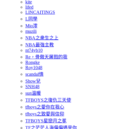
kite
lifed
LINCAITINGS
L同學
Mio澪
muzili
NBA之衆生之上
NBA最強主教
nt74yb10
Re，骨傲天屠戮的我
Rongke
Roy1048
scandal情
Show兒
SNH48
sun溫暖
TFBOYS之復仇三天使
tfboys之愛你在我心
tfboys之致愛與信仰
TFBOYS星戀月之冕
TF之茫茫人海偏偏遇見你