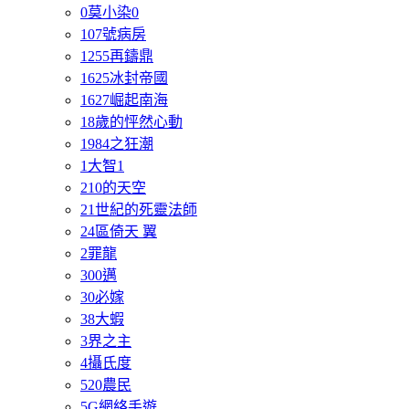
0莫小染0
107號病房
1255再鑄鼎
1625冰封帝國
1627崛起南海
18歲的怦然心動
1984之狂潮
1大智1
210的天空
21世紀的死靈法師
24區倚天 翼
2罪龍
300邁
30必嫁
38大蝦
3界之主
4攝氏度
520農民
5G網絡手遊