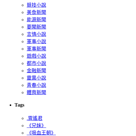
競技小說
美食新聞
能源新聞
要聞新聞
言情小說
軍事小說
軍事新聞
遊戲小說
都市小說
金融新聞
靈異小說
青春小說
體育新聞
Tags
.霄遙君
《兄妹》
《吸血王朝》