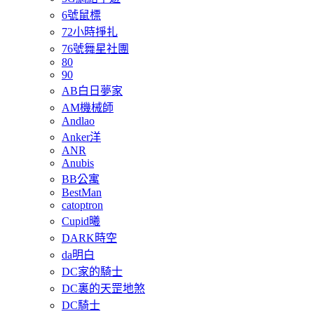
6號鼠標
72小時掙扎
76號舞星社團
80
90
AB白日夢家
AM機械師
Andlao
Anker洋
ANR
Anubis
BB公寓
BestMan
catoptron
Cupid曦
DARK時空
da明白
DC家的騎士
DC裏的天罡地煞
DC騎士