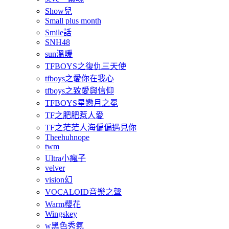
Show兒
Small plus month
Smile話
SNH48
sun溫暖
TFBOYS之復仇三天使
tfboys之愛你在我心
tfboys之致愛與信仰
TFBOYS星戀月之冕
TF之肥肥惹人愛
TF之茫茫人海偏偏遇見你
Theehuhnope
twm
Ultra小瘋子
velver
vision幻
VOCALOID音樂之聲
Warm櫻花
Wingskey
w黑色秀氣