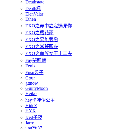
Deathstate
Death楓
ElenValar
Ethen
EXO之命中註定遇見你
EXO之櫻花雨
EXO之異能愛戀
EXO之當夢醒來
EXO之血族女王十二夫
Fay斐荊藍
Fenix
Fusu公子
Gour
gttnow
GuiltyMoon
Heiko
hey卡哇伊公主
HideZ
HYX
Iced子夜
Jarro
jingYu37.