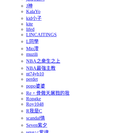
J神
KalaYo
kid小子
kite
lifed
LINCAITINGS
L同學
Mio澪
muzili
NBA之衆生之上
NBA最強主教
nt74yb10
perdet
popo婆婆
Re，骨傲天屠戮的我
Rongke
Roy1048
R我是C
scandal情
Seven紫夕
seve丷紫魂