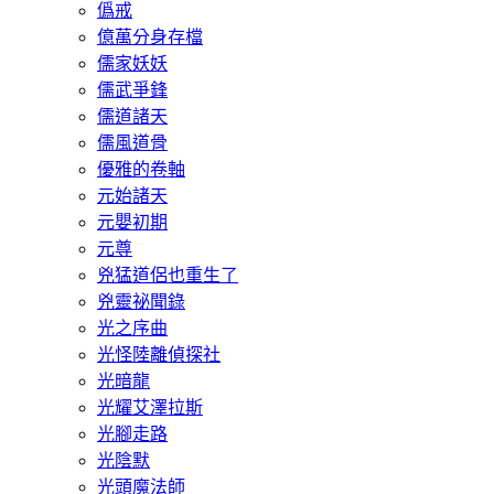
僞戒
億萬分身存檔
儒家妖妖
儒武爭鋒
儒道諸天
儒風道骨
優雅的卷軸
元始諸天
元嬰初期
元尊
兇猛道侶也重生了
兇靈祕聞錄
光之序曲
光怪陸離偵探社
光暗龍
光耀艾澤拉斯
光腳走路
光陰默
光頭魔法師