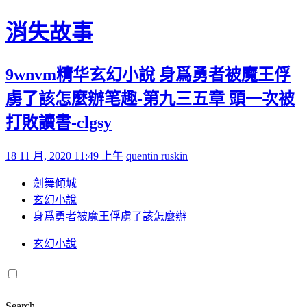
Skip to content
消失故事
9wnvm精华玄幻小說 身爲勇者被魔王俘
虜了該怎麼辦笔趣-第九三五章 頭一次被
打敗讀書-clgsy
Posted on
by
18 11 月, 2020 11:49 上午
quentin ruskin
劍舞傾城
玄幻小說
身爲勇者被魔王俘虜了該怎麼辦
玄幻小說
Search