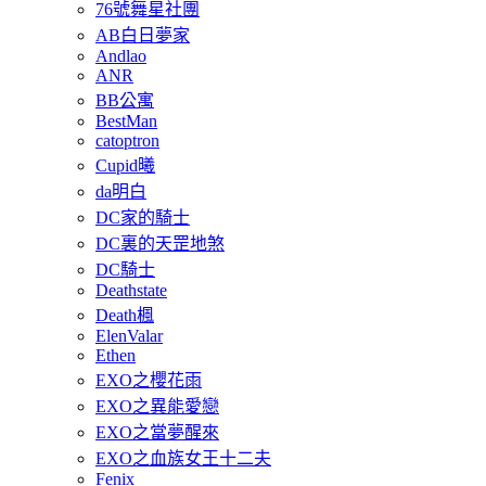
76號舞星社團
AB白日夢家
Andlao
ANR
BB公寓
BestMan
catoptron
Cupid曦
da明白
DC家的騎士
DC裏的天罡地煞
DC騎士
Deathstate
Death楓
ElenValar
Ethen
EXO之櫻花雨
EXO之異能愛戀
EXO之當夢醒來
EXO之血族女王十二夫
Fenix