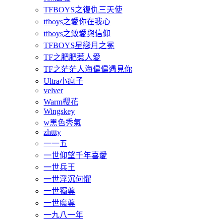
TFBOYS之復仇三天使
tfboys之愛你在我心
tfboys之致愛與信仰
TFBOYS星戀月之冕
TF之肥肥惹人愛
TF之茫茫人海偏偏遇見你
Ultra小瘋子
velver
Warm櫻花
Wingskey
w黑色秀氣
zhttty
一一五
一世仰望千年喜愛
一世兵王
一世浮沉何懼
一世獨尊
一世魔尊
一九八一年