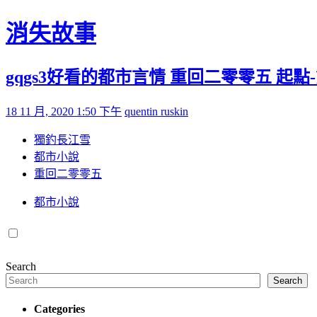
Skip to content
消失故事
gqgs3好看的都市言情 重回二零零五 起點-
Posted on
by
18 11 月, 2020 1:50 下午
quentin ruskin
獨釣長江雪
都市小說
重回二零零五
都市小說
Search
Search
Categories