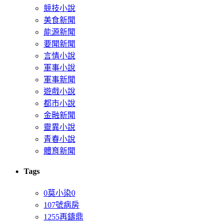
競技小說
美食新聞
能源新聞
要聞新聞
言情小說
軍事小說
軍事新聞
遊戲小說
都市小說
金融新聞
靈異小說
青春小說
體育新聞
Tags
0莫小染0
107號病房
1255再鑄鼎