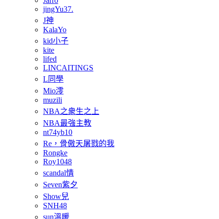
Jarro
jingYu37.
J神
KalaYo
kid小子
kite
lifed
LINCAITINGS
L同學
Mio澪
muzili
NBA之衆生之上
NBA最強主教
nt74yb10
Re，骨傲天屠戮的我
Rongke
Roy1048
scandal情
Seven紫夕
Show兒
SNH48
sun溫暖