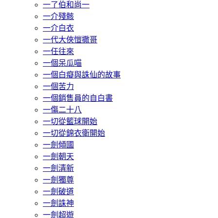
一了伯和尚一
一介殘骸
一介白衣
一代大俠愷撒哥
一任往來
一個呆瓜喵
一個白癡與誅仙的故事
一個苦力
一個銷售員的自白書
一傷二十八
一切從籃球開始
一切從錦衣衛開始
一劍傾國
一劍朝天
一劍清新
一劍獨尊
一劍破道
一劍誅神
一劍超遊