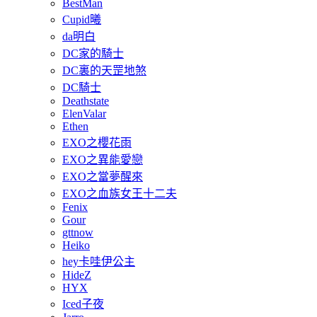
BestMan
Cupid曦
da明白
DC家的騎士
DC裏的天罡地煞
DC騎士
Deathstate
ElenValar
Ethen
EXO之櫻花雨
EXO之異能愛戀
EXO之當夢醒來
EXO之血族女王十二夫
Fenix
Gour
gttnow
Heiko
hey卡哇伊公主
HideZ
HYX
Iced子夜