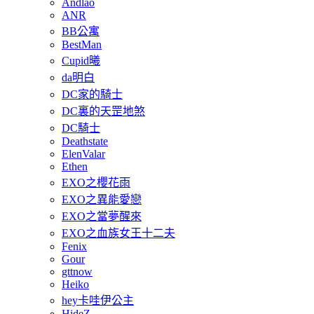
Andlao
ANR
BB公寓
BestMan
Cupid曦
da明白
DC家的騎士
DC裏的天罡地煞
DC騎士
Deathstate
ElenValar
Ethen
EXO之櫻花雨
EXO之異能愛戀
EXO之當夢醒來
EXO之血族女王十二夫
Fenix
Gour
gttnow
Heiko
hey卡哇伊公主
HideZ