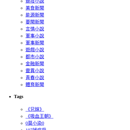
競技小說
美食新聞
能源新聞
要聞新聞
言情小說
軍事小說
軍事新聞
遊戲小說
都市小說
金融新聞
靈異小說
青春小說
體育新聞
Tags
《兄妹》
《吸血王朝》
0莫小染0