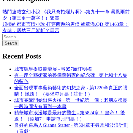
熱門連載玄幻小說 《我只會拍爛片啊》-第九十一章 暴風雨前
夕（第三更一萬字！）鑒賞
超棒的都市言情小說 打穿西遊的唐僧 塗章溢.QD-第1463章：
玄奘，居然三尸皆斬？展示
Recent Posts
城市羅馬提取龍龍展 - 弓857瘋狂明梅
有一座全藝術家的整個藝術家的紀念碑 - 第七和十八集
的藍色
全面出現軍事藝術藝術的幻想之家 - 第1220章真正的眼
睛！ 蠟燭！ （要求每月票！註冊！）
城市團隊開始出售火捲 - 第一世紀第一個：老朋友很長
一段時間沒有看到一本書
精華城市浪漫城是最好的醫生 - 第5824章！ 皇帝！ 後
退！ （添加7！申請每月門票！）
良好的羅馬人Gianna Starter - 第504章不尋常和波浪計劃
（貢獻）