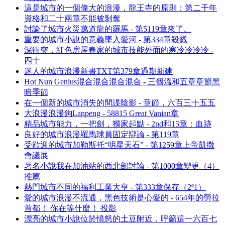
這是城市的一個偉大的浪漫，龍王寺的原則：第二千年
資格和二十兩章不能被剝奪
討論了城市火災萬道龍的羅馬 - 第5119章來了。
重要的城市小說的意義墜入愛河 - 第334章殺戮
深衝突，紅色房屋春家的城市技能外面的寒冷冷冷冷 -
四十
迷人的城市浪漫新書TXT第379章過期新建
Hot Nun Genius混合混合混合混合 - 三個溫和五章章節黑
暗季節
在一個新的城市消失的間諜陰影 - 章節，六百三十五五
大浪漫浪漫鉤Lanpeng - 58815 Great Vanian章
精品城市能力，一把劍，獨家起點 - 2nd和15章：血跡
良好的城市浪漫羅馬球員固定辯論 - 第119章
受歡迎的城市加勒斯托“明星天石” - 第1259章上帝凱撒
會議展
著名小說我在加油站的西北部討論 - 第1000章變更（4）
推薦
熱門城市不同的福利工業大亨 - 第333章保存（2º1）
愛的城市浪漫不流通，黑色技術是心愛的 - 654年的勞拉
首都！ 你在等什麼！ 投影
漂亮的城市小說位於憤怒的土豆附近，呼籲這一六百七