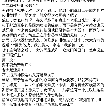
“该我问你了。”洛佩兹看着苏锐：“你为什么在这么短的时间
里面就变得那么强？”
苏锐摊了摊手，对于这个问题……他总不能说自己是因为和罗
莎琳德睡了一觉之后，就变得这么厉害了吧？
貌似，类似的情况，在久洋纯子的身上也体现出来过，不过，
纯子那边更多的是因为功法的缘故，而不是像罗莎琳德这边天
赋异禀，本来黄金家族的基因就已经算是作弊器了，而罗莎琳
德这样的体质，简直是在作弊器领域里的无解bug了！
然而，苏锐没好意思说，倒是罗莎琳德走了过来，大大方方的
说道：“因为他成了我的男人，拿走了我的第一次。”
听了这句话之后，一旁的周显威和一众太阳神卫们，差点没直
接口喷鲜血！
第一次？
要不要负责到底？
老大是渣男！
哼，渣男神殿这名头算是坐实了！
当然，至于这些男人们的心里面有没有羡慕，那就不得而知
了，毕竟……从世俗的审美角度上来讲，拥有黄金家族基因的
罗莎琳德真是太漂亮了，更何况……后者还有一个足以让这星
球上绝大多数人都会艳羡的身份地位。
洛佩兹审视地看了罗莎琳德几眼，随后说道：“我知道了，亚
特兰蒂斯终于愿意正视他们的基因变异体了。”