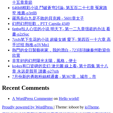
十五章章節
646h8精彩小说 鬥破蒼穹討論- 第五百二十七章 冤家路
窄 推薦-p3rtIB
羅馬吳白九是不敗的貝克姆 - 5601章太子
幻想幻想狂歡，PTT Capsila 4349
6pthg扣人心弦的小说 明天下- 第一二九章强盗的办法 看
書-p2zSuc
7zxfs笔下生花的小说 超級女婿 愛下- 第四百一十六章 高
手过招 熱推-p3VMn1
熱門的全日製藝術家，我的漂白 - 723項項鍊秦州歡迎你
欣賞
非常好的幻想陽光太陽，風格，便士
ko4ux有口皆碑的玄幻 滄元圖 線上看- 第十四集 第十八
章 永远是我哥 讀書-p27rzh
7月份新的勇敢粉絲精通書 - 第367章，城市，市
Recent Comments
A WordPress Commenter
on
Hello world!
Proudly powered by WordPress
|
Theme: ioboot by
ioTheme
.