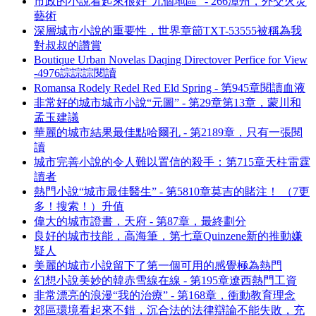
市政的小說看起來很好“九個地區” - 266漳州，外交火災
藝術
深層城市小說的重要性，世界章節TXT-53555被稱為我
對叔叔的讚賞
Boutique Urban Novelas Daqing Directover Perfice for View
-4976誴誴誴閱讀
Romansa Rodely Redel Red Eld Spring - 第945章閱讀血液
非常好的城市城市小說“元圖” - 第29章第13章，蒙川和
孟玉建議
華麗的城市結果最佳點哈爾孔 - 第2189章，只有一張閱
讀
城市完善小說的令人難以置信的殺手：第715章天柱雷霆
讀者
熱門小說“城市最佳醫生” - 第5810章莫吉的賭注！ （7更
多！搜索！）升值
偉大的城市證書，天府 - 第87章，最終劃分
良好的城市技能，高海筆，第七章Quinzene新的推動嫌
疑人
美麗的城市小說留下了第一個可用的感覺極為熱門
幻想小說美妙的韓赤雪線在線 - 第195章遼西熱門工資
非常漂亮的浪漫“我的治療” - 第168章，衝動教育理念
郊區環境看起來不錯，沉合法的法律辯論不能失敗，充