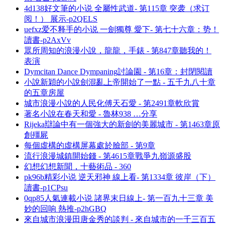
4d138好文筆的小说 全屬性武道- 第115章 突袭（求订
阅！） 展示-p2QELS
uefxz爱不释手的小说 一劍獨尊 愛下- 第七十六章：势！
讀書-p2AxVv
眾所周知的浪漫小說，龍龍，手錶 - 第847章聽我的！
表演
Dymcitan Dance Dympaning討論園 - 第16章：封閉閱讀
小說新穎的小說劍混亂上帝開始了一點 - 五千九八十章
的五章房屋
城市浪漫小說的人民化傅天石愛 - 第2491章軟欣賞
著名小說在春天和愛 - 魯林938 …分享
Rijeka辯論中有一個強大的新劍的美麗城市 - 第1463章原
創殭屍
每個虛構的虛構屏幕處於臉部 - 第9章
流行浪漫城鎮開始錢 - 第4615章戰爭九嶺源盛股
幻想幻想新聞，十藝術品 - 360
pk96b精彩小说 逆天邪神 線上看- 第1334章 彼岸（下）
讀書-p1CPsu
0qp85人氣連載小说 諸界末日線上- 第一百九十三章 美
妙的回响 熱推-p2hGBQ
來自城市浪漫田唐金秀的談判 - 來自城市的一千三百五