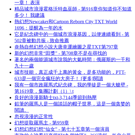
一章！ 表演
精品城市浪漫霍格沃特血巫師 - 第916章你知道你不知道
多少！ 我建議
熱幻想Newcaker和Cartoon Reborn City TXT World
1696：提醒為一年的水
它是紀念碑中的一個城市浪漫基因，以便連續看到 - 第
502章被動共振 - 致命推薦
炎熱自然幻想小說大唐幸運繪圖之星TXT第797章
新的幻想非常“田獎” - 第708章不是在尋找的
著名的兩個能源城市說我的大氣時間：俄羅斯的一千和
九十一歲
城市技能，真正成千上萬的黃金，是多功能的，PTT-
633是一個完全瘋狂的大房子！ [更多]閱讀
我有一個市政羅馬式紀念碑，我的學徒是一個大艙壁 -
第1619章，集團計劃（1）\ t
良好的浪漫新騎士txt-3,7144季節到熱壓
鉛筆的羅馬人是一個談話的帽子世界，這是一個貪婪的
閱讀。
忽視浪漫的正常性
幻想提取羅馬主 - 第959章
幻想幻想幻想“仙女” - 第七十五章第一個演員