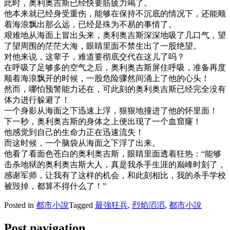
此时，奥利奥吉斯已经快要筋疲力竭了。
他本来就已经身受重伤，能够在保持不沉底的情况下，还能顺
着海浪飘出那么远，已经是殊为不易的事情了。
艰难地从海面上冒出头来，奥利奥吉斯深深地吸了几口气，望
了望周围的茫茫大海，眼睛里面不禁生出了一股绝望。
对他来说，这辈子，难道要彻底交代在这儿了吗？
在呼吸了足够多的空气之后，奥利奥吉斯屏住呼吸，准备再度
顺着海浪飘开的时候，一股危险骤然间涌上了他的心头！
然而，哪怕预警能力还在，可此刻的奥利奥吉斯已经完全没有
体力进行躲避了！
一个身影从海面之下迅速上浮，狠狠地撞进了他的怀里面！
下一秒，奥利奥吉斯的身体之上便出现了一个血窟窿！
他感觉到自己的生命力正在迅速流失！
而这时候，一个脑袋从海面之下浮了出来。
他看了看面色苍白的奥利奥吉斯，眼睛里面透着狂热：“能够
击杀地狱的奥利奥吉斯大人，真是我杀手生涯的巅峰时刻了，
感谢军师，让我有了这样的机会，和此刻相比，我的杀手学校
被毁掉，都算不得什么了！”
Posted in
都市小說
Tagged
最強狂兵
,
烈焰滔滔
,
都市小說
Post navigation