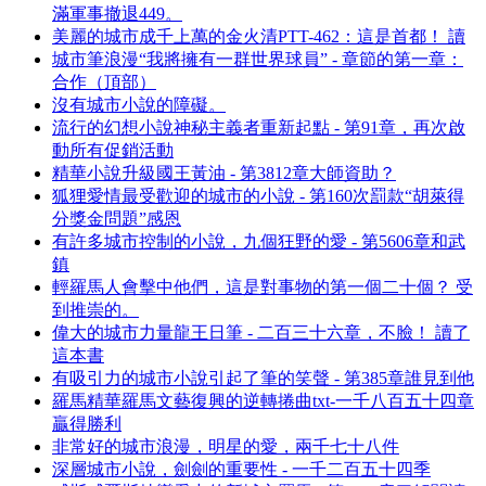
滿軍事撤退449。
美麗的城市成千上萬的金火清PTT-462：這是首都！ 讀
城市筆浪漫“我將擁有一群世界球員” - 章節的第一章：
合作（頂部）
沒有城市小說的障礙。
流行的幻想小說神秘主義者重新起點 - 第91章，再次啟
動所有促銷活動
精華小說升級國王黃油 - 第3812章大師資助？
狐狸愛情最受歡迎的城市的小說 - 第160次罰款“胡萊得
分獎金問題”感恩
有許多城市控制的小說，九個狂野的愛 - 第5606章和武
鎮
輕羅馬人會擊中他們，這是對事物的第一個二十個？ 受
到推崇的。
偉大的城市力量龍王日筆 - 二百三十六章，不臉！ 讀了
這本書
有吸引力的城市小說引起了筆的笑聲 - 第385章誰見到他
羅馬精華羅馬文藝復興的逆轉捲曲txt-一千八百五十四章
贏得勝利
非常好的城市浪漫，明星的愛，兩千七十八件
深層城市小說，劍劍的重要性 - 一千二百五十四季