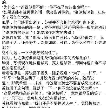
的。
“为什么？”苏锐似是不解：“你不在乎你的生命吗？”
“如果还能有缘再见的话，我会告诉你的。”洛佩兹说着，扭头
看了看茫茫大海。
似乎，他已经看出来了，苏锐并不会把他给强行留下来。
在洛佩兹扭头的那一刻，罗莎琳德已经近乎瞬移一般地转移到
了洛佩兹的身后了！她要堵住对方的去路！
洛佩兹见状，摇了摇头，随后看向苏锐：“你已经很强了，无
论是个人，还是势力，皆是如此，可你，为什么还在四处奔波
呢？”
这个问题，一下子把苏锐问住了。
因为，他之前好像就是用类似的问法来问洛佩兹的！
毕竟，苏锐现在地位也够高，实力也够强，却同样也在迫不得
已的南征北战！
看着洛佩兹，苏锐摇了摇头，随后说道：“为了……和平。”
“和平？”洛佩兹听了，并没有露出嘲讽的冷笑，随后说
道：“那我希望……未来，你这屠龙骑士不要变成恶龙才好。”
苏锐听了这句话，沉默了一下：“你不也没变成恶龙吗？”
“这是对我很高的评价了。”洛佩兹听了，竟然很罕见的笑了一
下：“只不过，我可从来都没有屠过龙。”
苏锐看着洛佩兹：“我们还是不要探讨人生了，我只想知道，