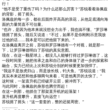
行！
“他不是受了重伤了吗？为什么还那么厉害？”苏锐看着洛佩兹
的背影，摇了摇头。
洛佩兹的每一步，都在后面炸开高高的浪花，从他足底涌向海
面的力量简直不可估量。
“也许，是因为他本来就没想全力出手，我也搞不懂。”罗莎琳
德摇了摇头，随后又说道：“不过，如果不是你刚刚示意我放
过他的话……我本是可以把他留下来的。”
在洛佩兹离开之前，苏锐和罗莎琳德有一个对视，就是那一
下，让罗莎琳德明白了苏锐的真实意图。
现在，在这一颗星球上，都没几人能够打得过罗莎琳德了，这
一段时间里，她把传承之血和自己的身体做了进一步的探索和
融合，实力已经比上次和苏锐分别的时候要更加强悍了。
“我这不是放虎归山，而是放长线，钓大鱼。”苏锐说道：“我
其实本来还想和他多聊两句来着，可是他离开的太快了。”
这时候，一架直升机已经破开云层，俯冲而下。
与此同时，洛佩兹的身形也腾空而起！
在这一刹那，他抓住了那架直升机的起落架！
直升机再度攀升，直接飞向远空！
苏锐摇了摇头：“这一套套的，整的还挺周密。”
…………