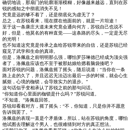
确切地说，那扇门的轮廓渐渐模糊，好像越来越远，直到在苏
锐的感知之中彻底消失不见！
究竟是远的够不着了，还是彻底化为虚无了？
总之，在苏锐看来，现在摆在他面前的，就是一片坦途！
至于这一条康庄大道未来究竟会通向何方，苏锐自己也说不
好，但是，他莫名的有种直觉——这条路的尽头，一定是无尽
的光明！
也不知道这究竟是传承之血给苏锐带来的自信，还是苏锐已经
窥见了武学和生命的真谛。
但是，洛佩兹之前明明那么强，哪怕罗莎琳德已经成为顶尖强
者了，洛佩兹应该也不至于被那姑娘给摁着脑袋揍吧？
面对苏锐的问题，洛佩兹摇了摇头，随后说道：“当你在一条
路上走的久了，并且迟迟无法迈出最后一步的时候，就会心生
腻烦，心境的枷锁，会导致实力的退步。”
这句话似乎变相承认了苏锐之前的那句问话。
“你知道你心里面的枷锁是什么吗？”苏锐问道。
“不知道。”洛佩兹回答。
苏锐却看着对方，摇了摇头：“不，你知道，只是你并不愿意
告诉我罢了。”
洛佩兹的表现一直是个矛盾体，所以，站在苏锐的角度，哪怕
他试图去理解这个男人，也很难猜到对方的真正想法。