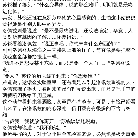
苏锐摇了摇头：“什么变异体，说的那么难听，明明就是最终
进化体。”
其实，苏锐还挺在意罗莎琳德的心里感觉的，生怕这小姑奶奶
觉得她是个别人眼中的异类。
洛佩兹则是说道：“是不是最终进化，还没法确定，毕竟，人
类对所有基因的了解……还差得远。”
苏锐看着洛佩兹：“说正事吧，你想来拿什么东西的？”
刚刚洛佩兹从海浪之中直接跃上船的样子，简直像是要把整个
实验室全部都给搬走一样。
“我并不是想要某个东西，而只是要一个人而已。”洛佩兹说
道。
“要人？”苏锐的眉头皱了起来：“你想要谁？”
难道说，这镭金实验室里，还有着足以引起洛佩兹重视的人？
洛佩兹摇了摇头，看起来并没有打算说出来，而只是把手中的
两截断刀丢给了周显威。
这个动作看起来很洒脱，甚至是有些淡漠，可是，苏锐已经看
出来了，在洛佩兹的内心深处，仍旧藏有有很多的不舍与纠
结。
“告诉我，我就放你离开。”苏锐淡淡地说道。
洛佩兹却说道：“我不能说。”
他所寻找的人，对于这个镭金实验室来说，必然也是极为重要