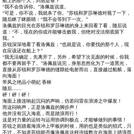
船上的那个人，到底是谁？”
“我不会告诉你。”洛佩兹说道。
“可是，你不说，我就杀了你。”苏锐和罗莎琳德对视了一下，
随后眯了眯眼睛：“我不会等到下一次。”
洛佩兹的目光在苏锐和罗莎琳德的身上来回看了看，随后说
道：“不，现在的你或许能够击败我，但绝对没法彻底留下
我。”
苏锐深深地看了看洛佩兹：“也就是说，你要找的那个人，现
在应该还在船上？”
“我无法确定，先离开了，另外，希望下次见面的时候，你我
都不要再留手了。”洛佩兹说完，身形忽然化为了一道黑光，
直接从苏锐和罗莎琳德的缝隙处电射而出，直接越过船舷，落
向海面！
帝凤之绝品小萌妃 香林
随后……
砰！砰！砰！
海面上接连响起沉闷的声响，仿若闷雷在浪涛之中爆发！
而这闷响声，正是洛佩兹的脚步声！
他并没有沉入海底，而是踏浪而行！
这是对力量的运转与运用协调到极点，才能够做到的事情！
苏锐之前踏着海浪冲上甲板的时候，用的也是类似的招式，只
不过，不知道苏锐能否像洛佩兹这样连续数次在海面上踏浪而