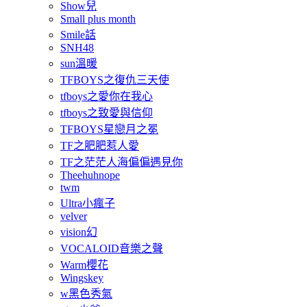
Show兒
Small plus month
Smile話
SNH48
sun溫暖
TFBOYS之復仇三天使
tfboys之愛你在我心
tfboys之致愛與信仰
TFBOYS星戀月之冕
TF之肥肥惹人愛
TF之茫茫人海偏偏遇見你
Theehuhnope
twm
Ultra小瘋子
velver
vision幻
VOCALOID音樂之聲
Warm櫻花
Wingskey
w黑色秀氣