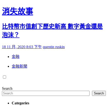
Skip to content
消失故事
比特幣市值創下歷史新高 數字黃金還是
泡沫？
Posted on
by
18 11 月, 2020 8:03 下午
quentin ruskin
金融
金融新聞
Search
Search
Categories