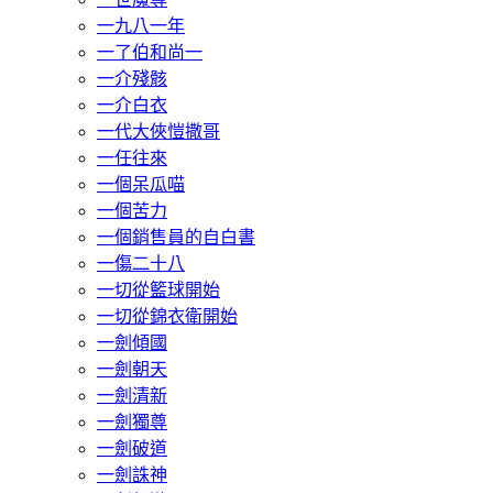
一九八一年
一了伯和尚一
一介殘骸
一介白衣
一代大俠愷撒哥
一任往來
一個呆瓜喵
一個苦力
一個銷售員的自白書
一傷二十八
一切從籃球開始
一切從錦衣衛開始
一劍傾國
一劍朝天
一劍清新
一劍獨尊
一劍破道
一劍誅神