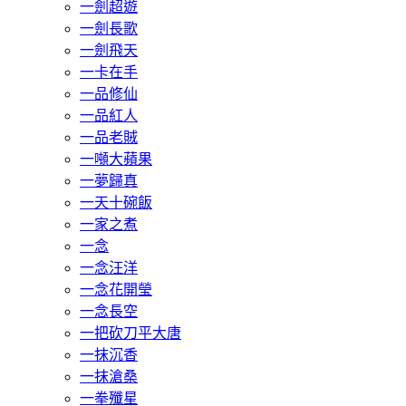
一劍超遊
一劍長歌
一劍飛天
一卡在手
一品修仙
一品紅人
一品老賊
一噸大蘋果
一夢歸真
一天十碗飯
一家之煮
一念
一念汪洋
一念花開瑩
一念長空
一把砍刀平大唐
一抹沉香
一抹滄桑
一拳殲星