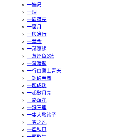
一撫尺
一瑝
一眉道長
一窗月
一般冶行
一葉金
一葉隨緣
一蓑煙魚2號
一藏輪迴
一行白鷺上青天
一語破春風
一起成功
一起數月亮
一路煩花
一鍵三連
一隻大豬蹄子
一雲之凡
一震秋風
一頭憨牛