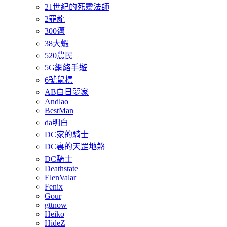
21世紀的死靈法師
2罪龍
300邁
38大蝦
520農民
5G網絡手遊
6號鼠標
AB白日夢家
Andlao
BestMan
da明白
DC家的騎士
DC裏的天罡地煞
DC騎士
Deathstate
ElenValar
Fenix
Gour
gttnow
Heiko
HideZ