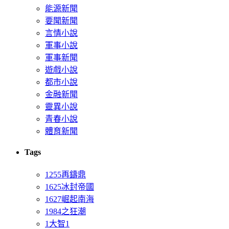
能源新聞
要聞新聞
言情小說
軍事小說
軍事新聞
遊戲小說
都市小說
金融新聞
靈異小說
青春小說
體育新聞
Tags
1255再鑄鼎
1625冰封帝國
1627崛起南海
1984之狂潮
1大智1