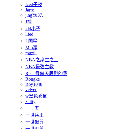
Iced子夜
Jarro
jingYu37.
J神
kid小子
lifed
L同學
Mio澪
muzili
NBA之衆生之上
NBA最強主教
Re，骨傲天屠戮的我
Rongke
Roy1048
velver
w黑色秀氣
zhttty
一一五
一世兵王
一世獨尊
一世魔尊