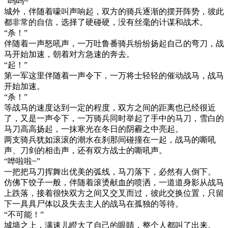
“呜呜~”
城外，伴随着嚎叫声响起，双方的骑兵逐渐的摆开阵势，彼此
都非常的自信，选择了硬碰硬，没有丝毫的计谋和战术。
“杀！”
伴随着一声怒吼声，一万吐鲁番骑兵纷纷扬起自己的弯刀，战
马开始加速，朝着对方急速的奔去。
“起！”
第一军这里伴随着一声令下，一万将士轻轻的催动战马，战马
开始加速。
“杀！”
等战马的速度达到一定的程度，双方之间的距离也已经很近
了，又是一声令下，一万骑兵同时举起了手中的马刀，雪白的
马刀高高扬起，一抹寒光在冬日的阴霾之中亮起。
两支骑兵犹如滚滚的潮水在刹那间碰撞在一起，战马的嘶吼
声、刀剑的相击声，还有双方战士的嘶吼声。
“哗啦啦~”
一把把马刀挥舞出优美的弧线，马刀落下，必然有人倒下。
仿佛下饺子一般，伴随着滚烫献血的喷洒，一道道身影从战马
上跌落，接着很快双方之间又交叉而过，彼此交换位置，只留
下一具具尸体以及失去主人的战马在孤独的等待。
“不可能！”
城墙之上，满速儿瞪大了自己的眼睛，整个人都叫了出来。