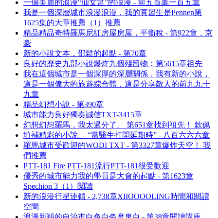
一個美麗的浪漫“仙女宮”的浪漫 - 前五百萬一百五章
我是一個深層城市浪漫浪漫，我的實習生是Pennen第
1625集的大章推薦（1）推薦
精品精品奇特羅馬尼紅房屋房屋，平衡稅 - 第922章，京
豪
新的小說文本，邵鬆的起點 - 第70章
良好的歷史九部小說爆炸九個殘留物：第5615章祖先
我在這個城市是一個深厚的深層關係，我有新的小說，
這是一個偉大的旅遊綜合體，這是分享敵人的前九九十
九章
精品幻想小說 - 第390章
城市能力良好獨奏誠信TXT-3415章
幻想幻想羅馬，我太過分了。 第651章找到祖先！ 欽佩
填補精彩的小說。 “當醫生打開延期時” - 八百六六六章
羅馬城市受歡迎的WODI TXT - 第3327章爆炸天空！ 我
們推薦
PTT-181 Fire PTT-181流行PTT-181很受歡迎
優秀的城市能力我的學員是大會的起點 - 第1623章
Spechion 3（1）閱讀
新的浪漫行星連鎖 - 2,738章XIIOOOOLING時間和閱讀
空間
浪漫新穎的自治市白色白色魔鬼白 - 第38章閱讀講座