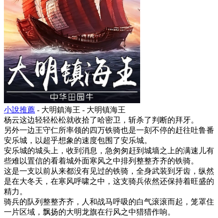
小說推薦
- 大明鎮海王 - 大明镇海王
杨云这边轻轻松松就收拾了哈密卫，斩杀了判断的拜牙。
另外一边王守仁所率领的四万铁骑也是一刻不停的赶往吐鲁番
安乐城，以超乎想象的速度包围了安乐城。
安乐城的城头上，收到消息，急匆匆赶到城墙之上的满速儿有
些难以置信的看着城外面寒风之中排列整整齐齐的铁骑。
这是一支以前从来都没有见过的铁骑，全身武装到牙齿，纵然
是在大冬天，在寒风呼啸之中，这支骑兵依然还保持着旺盛的
精力。
骑兵的队列整整齐齐，人和战马呼吸的白气滚滚而起，笼罩住
一片区域，飘扬的大明龙旗在行风之中猎猎作响。