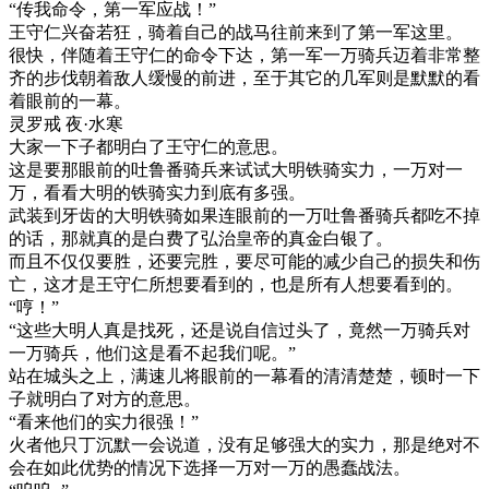
“传我命令，第一军应战！”
王守仁兴奋若狂，骑着自己的战马往前来到了第一军这里。
很快，伴随着王守仁的命令下达，第一军一万骑兵迈着非常整
齐的步伐朝着敌人缓慢的前进，至于其它的几军则是默默的看
着眼前的一幕。
灵罗戒 夜·水寒
大家一下子都明白了王守仁的意思。
这是要那眼前的吐鲁番骑兵来试试大明铁骑实力，一万对一
万，看看大明的铁骑实力到底有多强。
武装到牙齿的大明铁骑如果连眼前的一万吐鲁番骑兵都吃不掉
的话，那就真的是白费了弘治皇帝的真金白银了。
而且不仅仅要胜，还要完胜，要尽可能的减少自己的损失和伤
亡，这才是王守仁所想要看到的，也是所有人想要看到的。
“哼！”
“这些大明人真是找死，还是说自信过头了，竟然一万骑兵对
一万骑兵，他们这是看不起我们呢。”
站在城头之上，满速儿将眼前的一幕看的清清楚楚，顿时一下
子就明白了对方的意思。
“看来他们的实力很强！”
火者他只丁沉默一会说道，没有足够强大的实力，那是绝对不
会在如此优势的情况下选择一万对一万的愚蠢战法。