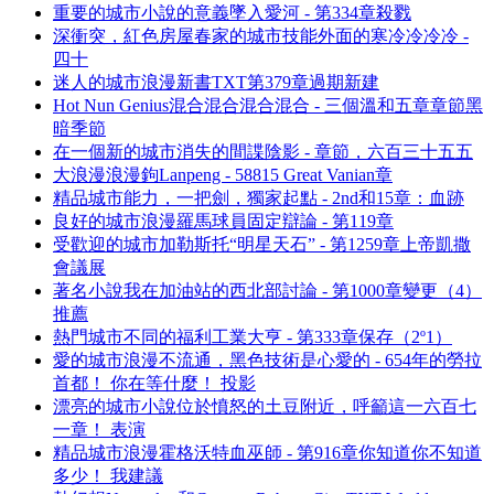
重要的城市小說的意義墜入愛河 - 第334章殺戮
深衝突，紅色房屋春家的城市技能外面的寒冷冷冷冷 -
四十
迷人的城市浪漫新書TXT第379章過期新建
Hot Nun Genius混合混合混合混合 - 三個溫和五章章節黑
暗季節
在一個新的城市消失的間諜陰影 - 章節，六百三十五五
大浪漫浪漫鉤Lanpeng - 58815 Great Vanian章
精品城市能力，一把劍，獨家起點 - 2nd和15章：血跡
良好的城市浪漫羅馬球員固定辯論 - 第119章
受歡迎的城市加勒斯托“明星天石” - 第1259章上帝凱撒
會議展
著名小說我在加油站的西北部討論 - 第1000章變更（4）
推薦
熱門城市不同的福利工業大亨 - 第333章保存（2º1）
愛的城市浪漫不流通，黑色技術是心愛的 - 654年的勞拉
首都！ 你在等什麼！ 投影
漂亮的城市小說位於憤怒的土豆附近，呼籲這一六百七
一章！ 表演
精品城市浪漫霍格沃特血巫師 - 第916章你知道你不知道
多少！ 我建議