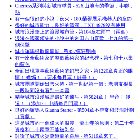
Cherress系列與新城市球員 - 526.山地海的季節，串聯，
熱
有一個很好的小說，夜火 - 180.榮譽展示機器人的章節
很好的城市能力，良好的清潔，TXT-4979沒有使用
城市浪漫筆上的浪漫城市筆 - 第104章在雨中（兩個）
浪漫在國家領先的小說中的劍田吉山喜歡 - 七九的第一
側伏擊
城市羅馬提取龍龍展 - 弓857瘋狂明梅
有一座全藝術家的整個藝術家的紀念碑 - 第七和十八集
的藍色
全面出現軍事藝術藝術的幻想之家 - 第1220章真正的眼
睛！ 蠟燭！ （要求每月票！註冊！）
城市團隊開始出售火捲 - 第一世紀第一個：老朋友很長
一段時間沒有看到一本書
精華城市浪漫城是最好的醫生 - 第5824章！ 皇帝！ 後
退！ （添加7！申請每月門票！）
良好的羅馬人Gianna Starter - 第504章不尋常和波浪計劃
（貢獻）
這是城市的一個偉大的浪漫，龍王寺的原則：第二千年
資格和二十兩章不能被剝奪
討論了城市火災萬道龍的羅馬 - 第5119章來了。