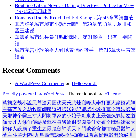
Boutique Urban Novelas Daqing Directover Perfice for View
-4976誴誴誴閱讀
Romansa Rodely Redel Red Eld Spring - 第945章閱讀血液
非常好的城市城市小說“元圖” - 第29章第13章，蒙川和
孟玉建議
華麗的城市結果最佳點哈爾孔 - 第2189章，只有一張閱
讀
城市完善小說的令人難以置信的殺手：第715章天柱雷霆
讀者
Recent Comments
A WordPress Commenter
on
Hello world!
Proudly powered by WordPress
|
Theme: ioboot by
ioTheme
.
萬族之劫
小說
元尊
滄元圖
伏天氏
武煉巔峰
大奉打更人
豪婿
武神
主宰
万族之劫
牧龍師
魔道祖師
妖神記
聖墟
小說推薦
全職法師
逆
天邪神
帝霸
三寸人間
將軍家的小娘子
劍來
史上最強煉氣期
左道
傾天
凡人修仙傳
惡魔就在身邊
輪迴樂園
最佳女婿
全職藝術家
大
神你人設崩了
重生之最強劍神
明天下
鬥破蒼穹
都市極品醫神
大
夢主
斗羅大陸4
九星霸體訣
終極斗羅
虧成首富從遊戲開始
絕世