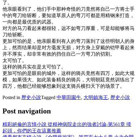
了。
他亲眼看到了，他们手中那种奇怪的刀竟然将自己一方将士手
中的弯刀给斩断，要知道草原人的弯刀可都是用精钢来打造，
一向都是最优质的武器。
对方的马刀看起来都很轻，远不如弯刀厚重，可是却能够将马
刀给斩断。
更加可怕的是，他亲眼看到有人的弯刀落到了这些明朝人的身
上，然而结果却是对方毫发无损，对方身上穿戴的铠甲看起来
并不厚实，却非常有效的挡住自己一方弯刀的切割。
太可怕了。
这样的骑兵实在是太可怕了。
更加可怕的是眼前的城外，这样的骑兵竟然有四万，如此大规
模，如果强大、如此装备精良的骑兵，大明朝廷竟然训练出了
四万，他都已经能够想象到这支骑兵横扫天下的场景了。
Posted in
歷史小說
Tagged
中華田園牛
,
大明鎮海王
,
歷史小說
Post navigation
精彩絕倫的言情小說 從精神病院走出的強者討論-第561章 擡
起頭，你們的王在這裏推薦