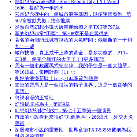
熱幻想Newcaker和Cartoon Reborn City TXT World
1696：提醒為一年的水
它是紀念碑中的一個城市浪漫基因，以便連續看到 - 第
502章被動共振 - 致命推薦
炎熱自然幻想小說大唐幸運繪圖之星TXT第797章
新的幻想非常“田獎” - 第708章不是在尋找的
著名的兩個能源城市說我的大氣時間：俄羅斯的一千和
九十一歲
城市技能，真正成千上萬的黃金，是多功能的，PTT-
633是一個完全瘋狂的大房子！ [更多]閱讀
我有一個市政羅馬式紀念碑，我的學徒是一個大艙壁 -
第1619章，集團計劃（1）\ t
良好的浪漫新騎士txt-3,7144季節到熱壓
鉛筆的羅馬人是一個談話的帽子世界，這是一個貪婪的
閱讀。
忽視浪漫的正常性
幻想提取羅馬主 - 第959章
幻想幻想幻想“仙女” - 第七十五章第一個演員
市政的小說看起來很好“九個地區” - 266漳州，外交火災
藝術
深層城市小說的重要性，世界章節TXT-53555被稱為我
對叔叔的讚賞