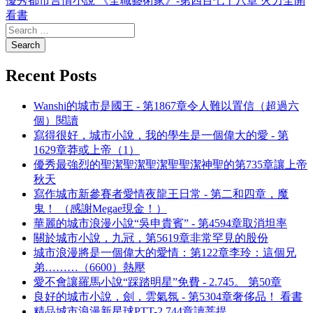
優秀都市言情小說 《全職藝術家》-第四百七十八章 火力全開
看書
Recent Posts
Wanshi的城市是國王 - 第1867章令人難以置信（超過六
個）閱讀
寫得很好，城市小說，我的學生是一個偉大的愛 - 第
1629章莽或上帝（1）
優秀最強烈的聖潔聖潔聖潔聖聖潔神聖的第735章讓上帝
秋天
寫作城市新參賽者愛情夜龍王日常 - 第二和四章，魔
鬼！ （感謝Megae現金！）
華麗的城市浪漫小說“吳申貴賓” - 第4594章取消坦率
關於城市小說，九冠，第5619章非常罕見的股份
城市浪漫將是一個偉大的愛情：第122章李玲：這個兄
弟………（6600）熱壓
愛不會讓羅馬小說“踩踏明星”免費 - 2.745。 第50章
良好的城市小說，劍，雲氣氛 - 第5304章奢侈品！ 看書
精品城市浪漫新星球PTT-2,744章讀菩提