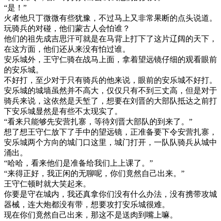
“是！”
火者他只丁微微有些犹豫，不过马上又非常果断的点头说道。
玩骑兵的对碰，他们蒙古人会怕谁？
他们的祖先成吉思汗可就是在马背上打下了这片辽阔的天下，
在这方面，他们还从来没有怕过谁。
安乐城外，王守仁骑在战马上面，拿着望远镜仔细的观看眼前
的安乐城。
不好打，至少对于只有骑兵的他来说，眼前的安乐城不好打。
安乐城的城墙虽然并不高大，仅仅只有不到三丈高，但是对于
骑兵来说，这依然是天堑了，想要在刘晋的大部队抵达之前打
下安乐城显然是有些不太现实了。
“看来只能够先安营扎寨，等待刘晋大部队的到来了。”
想了想王守仁放下了手中的望远镜，正准备要下令安营扎寨，
安乐城两个方向的城门口这里，城门打开，一队队骑兵从城中
涌出。
“哈哈，看来他们是准备给我们上上课了。”
“来得正好，我正闲的无聊呢，你们竟然自己出来。”
王守仁顿时就大笑起来。
你要是守在城内，我还真拿你们没有什么办法，没有携带攻城
器械，连大炮都没有带，想要攻打安乐城很难。
现在你们竟然自己出来，那这不是送肉到嘴上嘛。