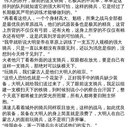
“伟大的苏丹，眼前的这支铁骑，它极其的不简单，单单是这
排列的队列就知道它的强大和可怕，这样的骑兵，它是经过了
长期极其严苛的训练才能够做到的。”
“再看看这些人，一个个身材高大、魁梧，所乘之战马全部都
是最优良的草原战马，他们的武器装备也是极其的精良，这背
上所背的不仅仅有弓箭，还有火枪，这身上所穿的不仅仅有棉
衣还有铠甲，这是武装到牙齿的可怕骑兵。”
“我早就听说大明皇帝在草原上训练了一支五万人规模的强大
骑兵，只是一直以来都没有亲眼见到，还以为消息是假的，没
想到今天终于见到了。”
火者他只丁看着外面的这支骑兵，双眼都在放光，要是自己有
这样一支骑兵，那绝对可以纵横天下。
“玩骑兵，我们蒙古人是他们大明人的祖宗。”
“这些人恐怕也就是一个花架子，正好我手中的骑兵缺少装
备，大明人就给我们送过来了，灭了眼前这支骑兵，我足以组
建一支横扫天下的铁骑，到时候别说小小的察合台汗国了，整
个天底下都将被主的荣光所照耀，所有人都将要归附主怀
抱。”
满速儿看着城外的骑兵同样双目放光，这样的战马，如此优良
的装备，装备在大明人的身上简直就是浪费了，大明人在自己
蒙古人的面前玩骑兵，这不是班门弄斧嘛。
“传我命令，派一万骑兵出去试试他们的实力。”