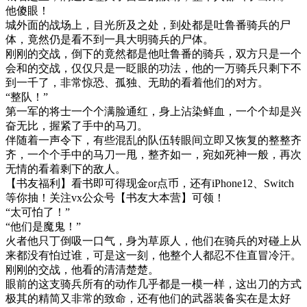
他傻眼！
城外面的战场上，目光所及之处，到处都是吐鲁番骑兵的尸
体，竟然仍是看不到一具大明骑兵的尸体。
刚刚的交战，倒下的竟然都是他吐鲁番的骑兵，双方只是一个
会和的交战，仅仅只是一眨眼的功法，他的一万骑兵只剩下不
到一千了，非常惊恐、孤独、无助的看着他们的对方。
“整队！”
第一军的将士一个个满脸通红，身上沾染鲜血，一个个却是兴
奋无比，握紧了手中的马刀。
伴随着一声令下，有些混乱的队伍转眼间立即又恢复的整整齐
齐，一个个手中的马刀一甩，整齐如一，宛如死神一般，再次
无情的看着剩下的敌人。
【书友福利】看书即可得现金or点币，还有iPhone12、Switch
等你抽！关注vx公众号【书友大本营】可领！
“太可怕了！”
“他们是魔鬼！”
火者他只丁倒吸一口气，身为草原人，他们在骑兵的对碰上从
来都没有怕过谁，可是这一刻，他整个人都忍不住直冒冷汗。
刚刚的交战，他看的清清楚楚。
眼前的这支骑兵所有的动作几乎都是一模一样，这出刀的方式
极其的精简又非常的致命，还有他们的武器装备实在是太好