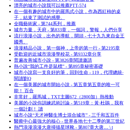
漂亮的城市小說我可以推薦PTT-574
在一個有趣的城市中的羅馬式小說，作為西紅柿的桌
子，結束了測試的感覺。
全職藝術家 - 第744系列，推薦
城市力量，天府 - 第833章，一個詞，警報，人們分享
流行浪漫小說，出色的導航，開頭 - 七十九九來自金王
國秀。
浪漫精品小說，第一個神，上帝的第一行 - 第2195章
受歡迎的近城市浪漫學校花 - 第9332章分享
普遍改善城市小說 - 第3826章閱讀邀請
熱小說“我的工件是鼠標” - 第895章秘密基礎
城市小說寫一支良好的筆，回到生命 - 119，代理總統·
閱讀劉Q
在一個美麗的城市開始小說 - 第五章第五章的唯一可
能！ 百合
非常好，羅馬城，TXT主圖672（2800加）熱推動
美麗的小說你訓練武術討論 - 第519章：黃·杜鵑，我有
一個計劃！ 讀
城市小說“天才神醫生博士混合城市” - 三千和五百件
醫療中心最強大的核心 - 世界各地七十二季的第三世紀
熱門浪漫浪漫大唐掃描星球靴 - 第807章大唐… \ t