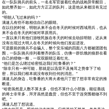
在一队队骑兵的前头，一名名军官披着红色的战袍异常醒目，
如此整齐如一，如此方方正正的队列，这是他从来都没有见过
的。
“明朝人飞过来的吗？”
满速儿有些不敢相信自己的眼睛。
在以往的时候，明朝从来不会在冬天的时候对西域用兵，也从
来不会在冬天的时候对草原用兵。
一直以来只有他们游牧民族在冬天的时候去劫掠明朝，还从来
没有出现过大明人在冬天的时候向他们发起进攻。
可是眼前的骑兵不会骗人，整个安乐城的四面八方都被团团包
围，一队队骑兵排列着整齐的队伍，仿佛一群饥饿的狼群在看
自己的猎物一般，一双双眼睛泛着红光。
“他们是怎么绕过哈密抵达我们吐鲁番的？”
“除非只有一种可能，那就是以迅雷不及掩耳之势拿下了哈
密，所以我们根本就没有收到任何的消息。”
满速儿的身边，吐鲁番的大将火者他只丁想了想非常肯定的推
断道。
“哈密虽然是人数不算太多，但也不算什么小部族，能征善战
的将士非常多，拜牙虽然是蠢货，但也不至于连突围都做不到
吧。”
满速儿想了想说道。