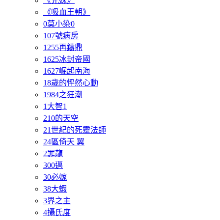
《兄妹》
《吸血王朝》
0莫小染0
107號病房
1255再鑄鼎
1625冰封帝國
1627崛起南海
18歲的怦然心動
1984之狂潮
1大智1
210的天空
21世紀的死靈法師
24區倚天 翼
2罪龍
300邁
30必嫁
38大蝦
3界之主
4攝氏度