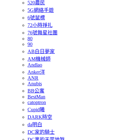
520農民
5G網絡手遊
6號鼠標
72小時掙扎
76號舞星社團
80
90
AB白日夢家
AM機械師
Andlao
Anker洋
ANR
Anubis
BB公寓
BestMan
catoptron
Cupid曦
DARK時空
da明白
DC家的騎士
DC裏的天罡地煞