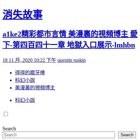
Skip to content
消失故事
a1ke2精彩都市言情 美漫裏的視頻博主 愛
下-第四百四十一章 地獄入口展示-lmhbn
Posted on
by
18 11 月, 2020 10:22 下午
quentin ruskin
得得的磨牙棒
科幻小說
美漫裏的視頻博主
科幻小說
Search
Search