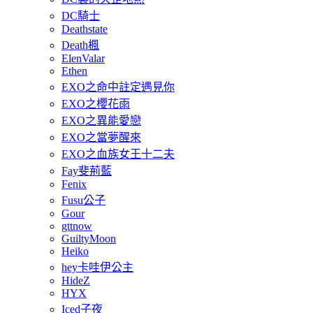
DC騎士
Deathstate
Death楓
ElenValar
Ethen
EXO之命中註定遇見你
EXO之櫻花雨
EXO之異能愛戀
EXO之當夢醒來
EXO之血族女王十二夫
Fay斐荊藍
Fenix
Fusu公子
Gour
gttnow
GuiltyMoon
Heiko
hey卡哇伊公主
HideZ
HYX
Iced子夜