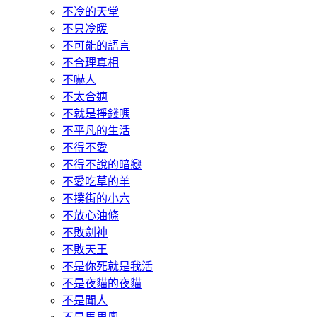
不冷的天堂
不只冷暖
不可能的語言
不合理真相
不嚇人
不太合適
不就是掙錢嗎
不平凡的生活
不得不愛
不得不說的暗戀
不愛吃草的羊
不撲街的小六
不放心油條
不敗劍神
不敗天王
不是你死就是我活
不是夜貓的夜貓
不是聞人