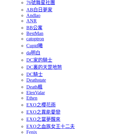
76號舞星社團
AB白日夢家
Andlao
ANR
BB公寓
BestMan
catoptron
Cupid曦
da明白
DC家的騎士
DC裏的天罡地煞
DC騎士
Deathstate
Death楓
ElenValar
Ethen
EXO之櫻花雨
EXO之異能愛戀
EXO之當夢醒來
EXO之血族女王十二夫
Fenix