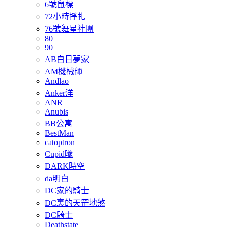
6號鼠標
72小時掙扎
76號舞星社團
80
90
AB白日夢家
AM機械師
Andlao
Anker洋
ANR
Anubis
BB公寓
BestMan
catoptron
Cupid曦
DARK時空
da明白
DC家的騎士
DC裏的天罡地煞
DC騎士
Deathstate