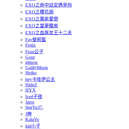
EXO之命中註定遇見你
EXO之櫻花雨
EXO之異能愛戀
EXO之當夢醒來
EXO之血族女王十二夫
Fay斐荊藍
Fenix
Fusu公子
Gour
gttnow
GuiltyMoon
Heiko
hey卡哇伊公主
HideZ
HYX
Iced子夜
Jarro
jingYu37.
J神
KalaYo
kid小子