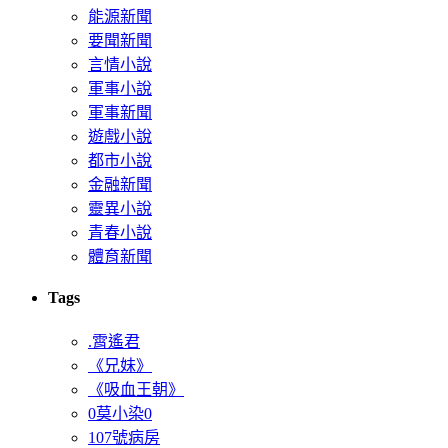
能源新聞
要聞新聞
言情小說
軍事小說
軍事新聞
遊戲小說
都市小說
金融新聞
靈異小說
青春小說
體育新聞
Tags
.霄遙君
《兄妹》
《吸血王朝》
0莫小染0
107號病房