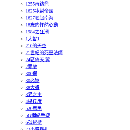
1255再鑄鼎
1625冰封帝國
1627崛起南海
18歲的怦然心動
1984之狂潮
1大智1
210的天空
21世紀的死靈法師
24區倚天 翼
2罪龍
300邁
30必嫁
38大蝦
3界之主
4攝氏度
520農民
5G網絡手遊
6號鼠標
72小時掙扎