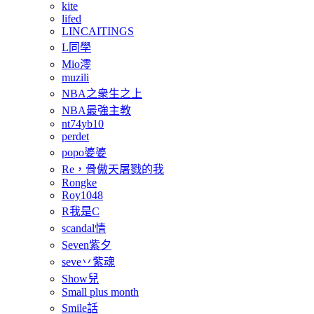
kite
lifed
LINCAITINGS
L同學
Mio澪
muzili
NBA之衆生之上
NBA最強主教
nt74yb10
perdet
popo婆婆
Re，骨傲天屠戮的我
Rongke
Roy1048
R我是C
scandal情
Seven紫夕
seve丷紫魂
Show兒
Small plus month
Smile話