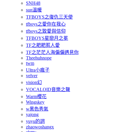
SNH48
sun溫暖
TFBOYS之復仇三天使
tfboys之愛你在我心
tfboys之致愛與信仰
TFBOYS星戀月之冕
TF之肥肥惹人愛
TF之茫茫人海偏偏遇見你
Theehuhnope
twm
Ultra小瘋子
velver
vision幻
VOCALOID音樂之聲
Warm櫻花
Wingskey
w黑色秀氣
yajong
yuyu的詞
zhaowoshangx