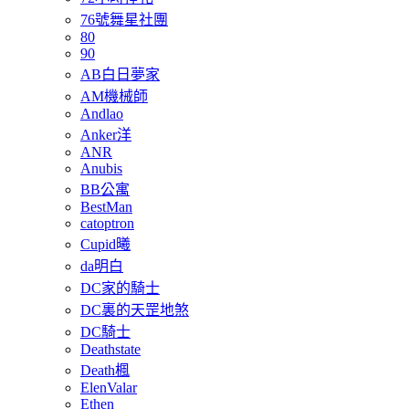
76號舞星社團
80
90
AB白日夢家
AM機械師
Andlao
Anker洋
ANR
Anubis
BB公寓
BestMan
catoptron
Cupid曦
da明白
DC家的騎士
DC裏的天罡地煞
DC騎士
Deathstate
Death楓
ElenValar
Ethen