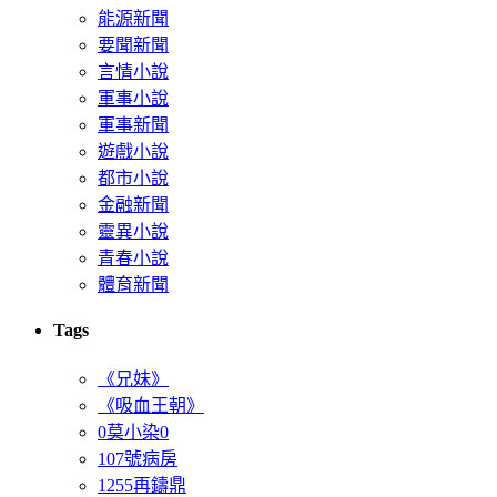
能源新聞
要聞新聞
言情小說
軍事小說
軍事新聞
遊戲小說
都市小說
金融新聞
靈異小說
青春小說
體育新聞
Tags
《兄妹》
《吸血王朝》
0莫小染0
107號病房
1255再鑄鼎