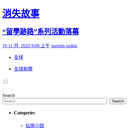
Skip to content
消失故事
“留學跡路”系列活動落幕
Posted on
by
19 11 月, 2020 9:08 上午
quentin ruskin
全球
全球新聞
Search
Search
Categories
仙俠小說