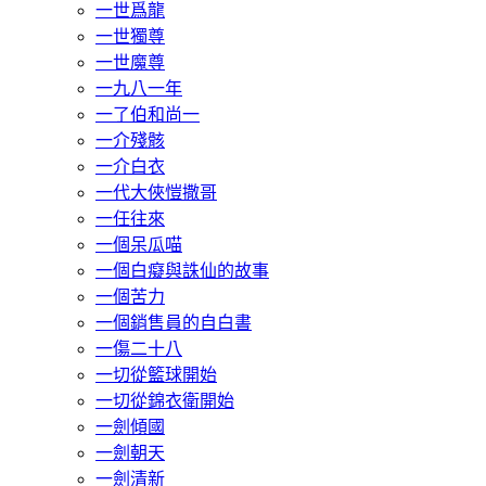
一世爲龍
一世獨尊
一世魔尊
一九八一年
一了伯和尚一
一介殘骸
一介白衣
一代大俠愷撒哥
一任往來
一個呆瓜喵
一個白癡與誅仙的故事
一個苦力
一個銷售員的自白書
一傷二十八
一切從籃球開始
一切從錦衣衛開始
一劍傾國
一劍朝天
一劍清新