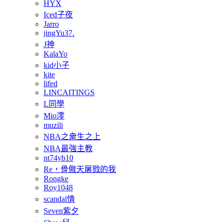
HYX
Iced子夜
Jarro
jingYu37.
J神
KalaYo
kid小子
kite
lifed
LINCAITINGS
L同學
Mio澪
muzili
NBA之衆生之上
NBA最強主教
nt74yb10
Re，骨傲天屠戮的我
Rongke
Roy1048
scandal情
Seven紫夕