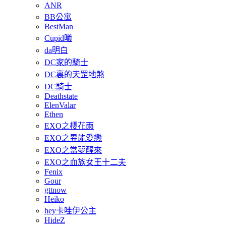
ANR
BB公寓
BestMan
Cupid曦
da明白
DC家的騎士
DC裏的天罡地煞
DC騎士
Deathstate
ElenValar
Ethen
EXO之櫻花雨
EXO之異能愛戀
EXO之當夢醒來
EXO之血族女王十二夫
Fenix
Gour
gttnow
Heiko
hey卡哇伊公主
HideZ