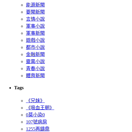
能源新聞
要聞新聞
言情小說
軍事小說
軍事新聞
遊戲小說
都市小說
金融新聞
靈異小說
青春小說
體育新聞
Tags
《兄妹》
《吸血王朝》
0莫小染0
107號病房
1255再鑄鼎