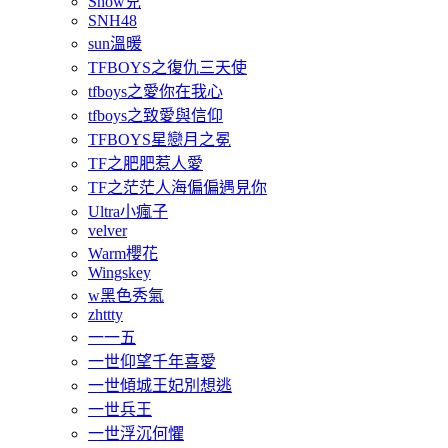
Show兒
SNH48
sun溫暖
TFBOYS之復仇三天使
tfboys之愛你在我心
tfboys之致愛與信仰
TFBOYS星戀月之冕
TF之肥肥惹人愛
TF之茫茫人海偏偏遇見你
Ultra小瘋子
velver
Warm櫻花
Wingskey
w黑色秀氣
zhttty
一一五
一世仰望千年喜愛
一世傾城王妃別想逃
一世兵王
一世浮沉何懼