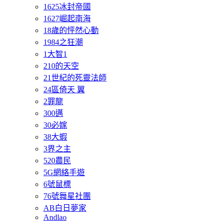
1625冰封帝國
1627崛起南海
18歲的怦然心動
1984之狂潮
1大智1
210的天空
21世紀的死靈法師
24區倚天 翼
2罪龍
300邁
30必嫁
38大蝦
3界之主
520農民
5G網絡手遊
6號鼠標
76號舞星社團
AB白日夢家
Andlao