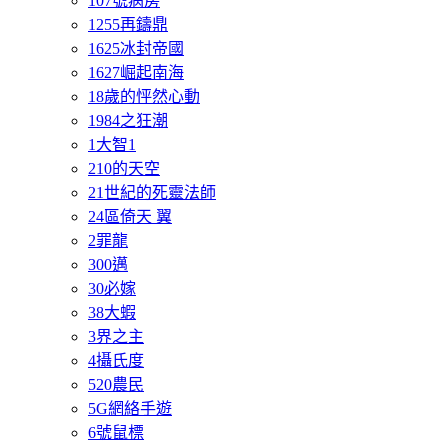
107號病房
1255再鑄鼎
1625冰封帝國
1627崛起南海
18歲的怦然心動
1984之狂潮
1大智1
210的天空
21世紀的死靈法師
24區倚天 翼
2罪龍
300邁
30必嫁
38大蝦
3界之主
4攝氏度
520農民
5G網絡手遊
6號鼠標