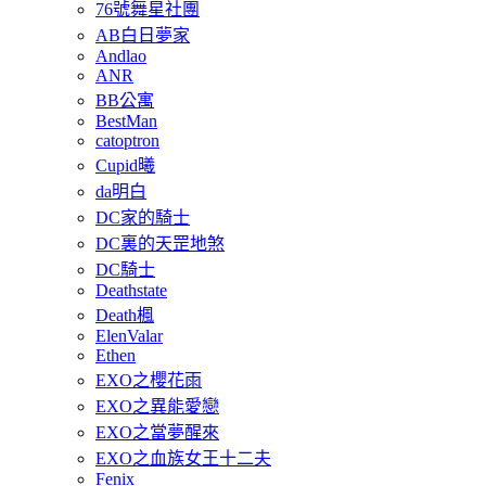
76號舞星社團
AB白日夢家
Andlao
ANR
BB公寓
BestMan
catoptron
Cupid曦
da明白
DC家的騎士
DC裏的天罡地煞
DC騎士
Deathstate
Death楓
ElenValar
Ethen
EXO之櫻花雨
EXO之異能愛戀
EXO之當夢醒來
EXO之血族女王十二夫
Fenix