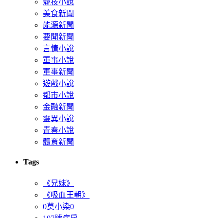
競技小說
美食新聞
能源新聞
要聞新聞
言情小說
軍事小說
軍事新聞
遊戲小說
都市小說
金融新聞
靈異小說
青春小說
體育新聞
Tags
《兄妹》
《吸血王朝》
0莫小染0