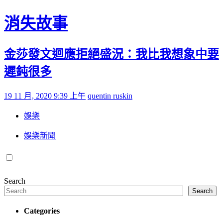
Skip to content
消失故事
金莎發文迴應拒絕盛況：我比我想象中要
遲鈍很多
Posted on
by
19 11 月, 2020 9:39 上午
quentin ruskin
娛樂
娛樂新聞
Search
Search
Categories