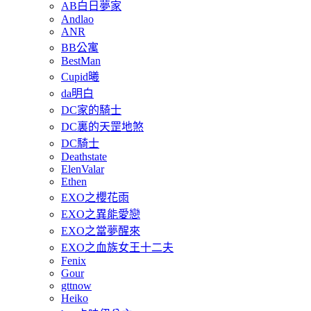
AB白日夢家
Andlao
ANR
BB公寓
BestMan
Cupid曦
da明白
DC家的騎士
DC裏的天罡地煞
DC騎士
Deathstate
ElenValar
Ethen
EXO之櫻花雨
EXO之異能愛戀
EXO之當夢醒來
EXO之血族女王十二夫
Fenix
Gour
gttnow
Heiko