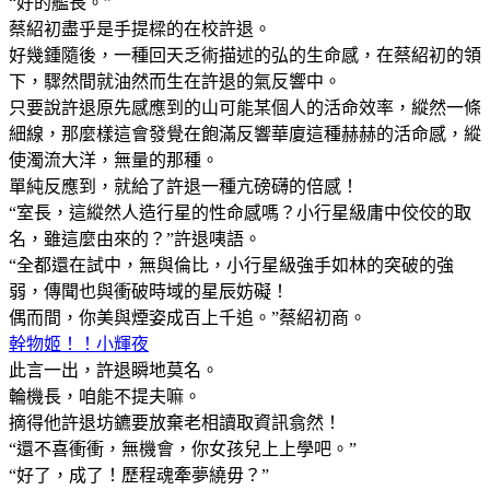
“好的艦長。”
蔡紹初盡乎是手提樑的在校許退。
好幾鍾隨後，一種回天乏術描述的弘的生命感，在蔡紹初的領
下，驟然間就油然而生在許退的氣反響中。
只要說許退原先感應到的山可能某個人的活命效率，縱然一條
細線，那麼樣這會發覺在飽滿反響華廈這種赫赫的活命感，縱
使濁流大洋，無量的那種。
單純反應到，就給了許退一種亢磅礴的倍感！
“室長，這縱然人造行星的性命感嗎？小行星級庸中佼佼的取
名，雖這麼由來的？”許退咦語。
“全都還在試中，無與倫比，小行星級強手如林的突破的強
弱，傳聞也與衝破時域的星辰妨礙！
偶而間，你美與煙姿成百上千追。”蔡紹初商。
幹物姬！！小輝夜
此言一出，許退瞬地莫名。
輪機長，咱能不提夫嘛。
摘得他許退坊鑣要放棄老相讀取資訊翕然！
“還不喜衝衝，無機會，你女孩兒上上學吧。”
“好了，成了！歷程魂牽夢繞毋？”