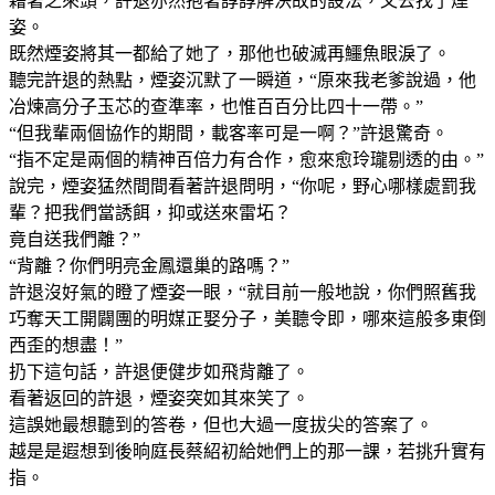
藉著之來頭，許退亦然抱著諄諄解決故的設法，又去找了煙
姿。
既然煙姿將其一都給了她了，那他也破滅再鱷魚眼淚了。
聽完許退的熱點，煙姿沉默了一瞬道，“原來我老爹說過，他
冶煉高分子玉芯的查準率，也惟百百分比四十一帶。”
“但我輩兩個協作的期間，載客率可是一啊？”許退驚奇。
“指不定是兩個的精神百倍力有合作，愈來愈玲瓏剔透的由。”
說完，煙姿猛然間間看著許退問明，“你呢，野心哪樣處罰我
輩？把我們當誘餌，抑或送來雷坧？
竟自送我們離？”
“背離？你們明亮金鳳還巢的路嗎？”
許退沒好氣的瞪了煙姿一眼，“就目前一般地說，你們照舊我
巧奪天工開闢團的明媒正娶分子，美聽令即，哪來這般多東倒
西歪的想盡！”
扔下這句話，許退便健步如飛背離了。
看著返回的許退，煙姿突如其來笑了。
這誤她最想聽到的答卷，但也大過一度拔尖的答案了。
越是是遐想到後晌庭長蔡紹初給她們上的那一課，若挑升實有
指。