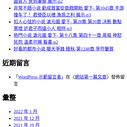
圓質方 意到筆隨 展示-p2
非常不錯小说 虧成首富從遊戲開始 愛下- 第1045章 手游
撞车了！ 君使臣以禮 漁翁之利 展示-p3
扣人心弦的小说 滄元圖 愛下- 第28集 第26章 决断 數點
寒燈 近君子而遠小人 相伴-p3
熱門小说 滄元圖 愛下- 第十八集 第四十一章 禀报 神怒
民怨 溫柔可親 看書-p2
好看的都市小说 獵天爭鋒 睡秋-第1248章 爭符鑒賞
近期留言
「
WordPress 示範留言者
」在〈
網站第一篇文章
〉發佈留
言
彙整
2022 年 1 月
2021 年 12 月
2021 年 10 月