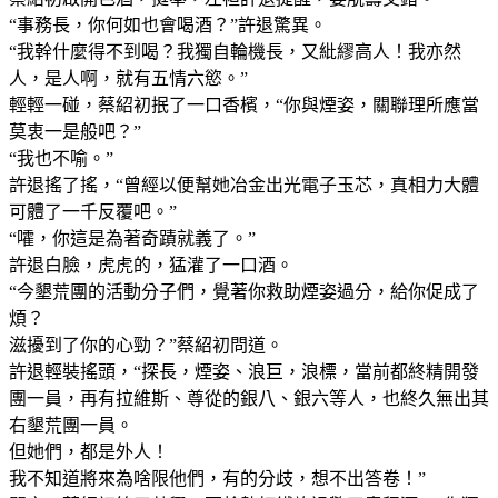
“事務長，你何如也會喝酒？”許退驚異。
“我幹什麼得不到喝？我獨自輪機長，又紕繆高人！我亦然
人，是人啊，就有五情六慾。”
輕輕一碰，蔡紹初抿了一口香檳，“你與煙姿，關聯理所應當
莫衷一是般吧？”
“我也不喻。”
許退搖了搖，“曾經以便幫她冶金出光電子玉芯，真相力大體
可體了一千反覆吧。”
“嚯，你這是為著奇蹟就義了。”
許退白臉，虎虎的，猛灌了一口酒。
“今墾荒團的活動分子們，覺著你救助煙姿過分，給你促成了
煩？
滋擾到了你的心勁？”蔡紹初問道。
許退輕裝搖頭，“探長，煙姿、浪巨，浪標，當前都終精開發
團一員，再有拉維斯、尊從的銀八、銀六等人，也終久無出其
右墾荒團一員。
但她們，都是外人！
我不知道將來為啥限他們，有的分歧，想不出答卷！”