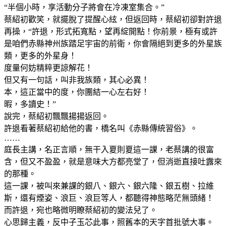
“半個小時，享活動分子將會在冷凍室集合。”
蔡紹初歡笑，就擺脫了提醒心絃，但返回時，蔡紹初卻對許退
再操，“許退，形式拓寬點，望再綻開點！你前景，極有或許
是咱們赤縣神州族踏足宇宙的前衛，你會隔絕到更多的外星族
類，更多的外星身！
度量何妨精粹更諒解花！
但又有一句話，叫非我族類，其心必異！
本，這正當中的度，你團結一心左右好！
暇，多讀史！”
說完，蔡紹初飄飄揚揚返回。
許退看著蔡紹初給他的書，橋名叫《赤縣傳統習俗》。
……
庭長主講，名正言順，無干入夏則夏這一課，老蔡講的很富
含，但又不盈盈，就是意味大方都亮堂了，但消逝直接吐露來
的那種。
這一課，被叫來兼課的銀八、銀六、銀六隆、銀五樹、拉維
斯，還有煙姿、浪巨、浪巨等人，都聽得神態略茫無頭緒！
而許退，宛也略微明瞭蔡紹初的變法兒了。
心思歸主義，反中子玉芯此事，照舊本的天字首批號大事。