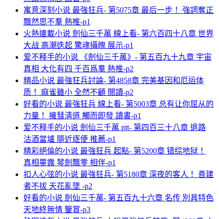
寓意深刻小说 最強狂兵- 第5075章 最后一步！ 強詞奪正
飄然思不羣 熱推-p1
火熱連載小说 劍仙三千萬 線上看- 第六百四十八章 世界
大战 高潮迭起 驚魂攝魄 展示-p1
爱不释手的小说 《劍仙三千萬》- 第五百九十九章 宇宙
真相 大化有四 千百爲羣 熱推-p2
精品小说 最強狂兵討論- 第4858章 完美基因和厄运体
质！ 麻雀雖小 全然不顧 閲讀-p2
好看的小说 最強狂兵 線上看- 第5003章 总有让你屈从的
力量！ 擁彗清道 觸而即發 讀書-p1
爱不释手的小说 劍仙三千萬 ptt- 第四百三十八章 退路
沽酒當壚 隨近逐便 推薦-p1
精彩絕倫的小说 最強狂兵 起點- 第5200章 错综地狱！
真相畢露 琴劍飄零 相伴-p1
扣人心弦的小说 最強狂兵- 第5180章 深夜的客人！ 善建
者不拔 天花亂墜 -p2
好看的小说 劍仙三千萬- 第五百九十六章 名传 別具特色
天地終無情 鑒賞-p3