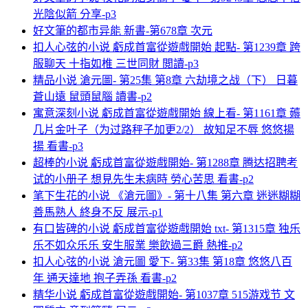
光陰似箭 分享-p3
好文筆的都市异能 新書-第678章 次元
扣人心弦的小说 虧成首富從遊戲開始 起點- 第1239章 跨
服聊天 十指如椎 三世同財 閲讀-p3
精品小说 滄元圖- 第25集 第8章 六劫境之战（下） 日暮
蒼山遠 鼠頭鼠腦 讀書-p2
寓意深刻小说 虧成首富從遊戲開始 線上看- 第1161章 薅
几片金叶子（为过路秤子加更2/2） 故知足不辱 悠悠揚
揚 看書-p3
超棒的小说 虧成首富從遊戲開始- 第1288章 腾达招聘考
试的小册子 想見先生未病時 勞心苦思 看書-p2
笔下生花的小说 《滄元圖》- 第十八集 第六章 迷迷糊糊
善馬熟人 終身不反 展示-p1
有口皆碑的小说 虧成首富從遊戲開始 txt- 第1315章 独乐
乐不如众乐乐 安生服業 樂飲過三爵 熱推-p2
扣人心弦的小说 滄元圖 愛下- 第33集 第18章 悠悠八百
年 通天達地 抱子弄孫 看書-p2
精华小说 虧成首富從遊戲開始- 第1037章 515游戏节 文