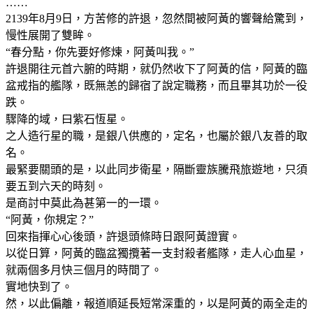
……
2139年8月9日，方苦修的許退，忽然間被阿黃的響聲給驚到，
慢性展開了雙眸。
“春分點，你先要好修煉，阿黃叫我。”
許退開往元首六腑的時期，就仍然收下了阿黃的信，阿黃的臨
盆戒指的艦隊，既無恙的歸宿了說定職務，而且畢其功於一役
跌。
驟降的域，曰紫石恆星。
之人造行星的職，是銀八供應的，定名，也屬於銀八友善的取
名。
最緊要關頭的是，以此同步衛星，隔斷靈族騰飛旅遊地，只須
要五到六天的時刻。
是商討中莫此為甚第一的一環。
“阿黃，你規定？”
回來指揮心心後頭，許退頭條時日跟阿黃證實。
以從日算，阿黃的臨盆獨攬著一支封殺者艦隊，走人心血星，
就兩個多月快三個月的時間了。
實地快到了。
然，以此偏離，報道順延長短常深重的，以是阿黃的兩全走的