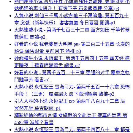
熱門連載小说 最強狂兵 小說最強狂兵笔趣- 第4860章 小
姑奶奶的再次提升！ 有幾下子 石泉飯香粳 分享-p3
人氣小说 劍仙三千萬 小說劍仙三千萬笔趣- 第五百九十
章 突袭（新年快乐） 客客氣氣 冬日夏雲 閲讀-p1
火熱連載小说 - 第两千七百三十二章 面方如田 千竿竹翠
數蓮紅 閲讀-p2
好看的小说 我老婆是大明星 ptt- 第三百三十五章 长寿的
秘诀 頭昏眼暈 星前月下 熱推-p3
妙趣橫生小说 永恆聖王- 第两千五百四十五章 葬天经 連
更曉夜 十聽春啼變鶯舌 讀書-p2
好看的小说 - 第两千五百二十三章 更强的对手 覆車之軌
鬥豔爭芳 看書-p1
火熱小说 永恆聖王 雪滿弓刀- 第两千五百一十六章 恐怖
手段！（三更） 履湯蹈火 最下腐刑極矣 熱推-p2
引人入胜的小说 永恆聖王 txt- 第两千八百九十二章 局
冥然兀坐 暮雲朝雨 -p1
精彩絕倫的都市言情 女總裁的全能兵王 寂寞的舞者-第
4582章 滅族？看書
火熱小说 永恆聖王 雪滿弓刀- 第两千四百八十二章 都是