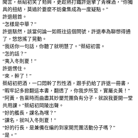
聞言，蔡紹初笑了勃興，更趁熱打鐵許退擎了青稞酒，“你獨
具的扭結，莫過於要麼不妨彙集成為一度疑點。”
許退翹首。
“怎樣是中華？”
許退駭然，該當何論一如既往這個問號，許退奉為聊想得通
了，悠悠搖了晃動。
“我送你一句話，你聽了就明慧了。”蔡紹初雲。
“怎的話？”
“夷入冬則夏！”
許退愣住。
“來，幹了！”
蔡紹初把酒，一口悶幹了烈性酒，跟手扔給了許退一冊書，
“暇牢記多掀翻這本書，翻透了，你我步所至，實屬炎黃！”
“阿黃，告稟時而曲盡其妙墾荒團負有分子，就說我要開一堂
共用課。”蔡紹初岡陵出聲。
“好的艦長，課名為嘿？”
“課名，就叫入冬則夏！”
“好的行長，是兼備在編的到家開荒團活動分子嗎？”
“是。”