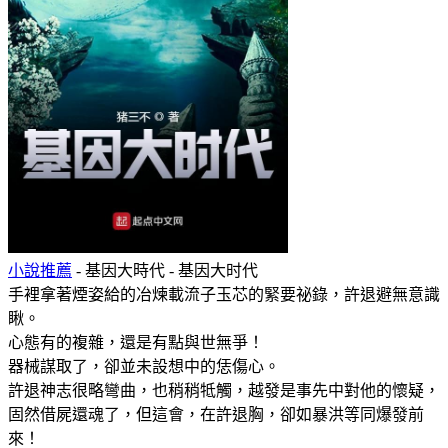
小說推薦
- 基因大時代 - 基因大时代
手裡拿著煙姿給的冶煉載流子玉芯的緊要祕錄，許退避無意識
瞅。
心態有的複雜，還是有點與世無爭！
器械謀取了，卻並未設想中的恁傷心。
許退神志很略彎曲，也稍稍牴觸，越發是事先中對他的懷疑，
固然借屍還魂了，但這會，在許退胸，卻如暴洪等同爆發前
來！