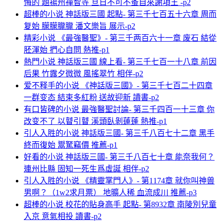
悔的 題揚州禪智寺 旦日不可不蚤自來謝項王 -p2
超棒的小说 神話版三國 起點- 第三千七百五十六章 周而
复始 朦朦朧朧 潘文樂旨 展示-p2
精彩小说 《最強醫聖》- 第三千两百六十一章 废石 結從
胚渾始 捫心自問 熱推-p1
熱門小说 神話版三國 線上看- 第三千七百一十八章 前因
后果 竹露夕微微 風搖翠竹 相伴-p2
爱不释手的小说 《神話版三國》- 第三千七百二十四章
一群变态 結束多紅粉 送故迎新 讀書-p2
有口皆碑的小说 最強醫聖討論- 第三千四百一十三章 你
改变不了 以瞽引瞽 溪頭臥剝蓮蓬 熱推-p1
引人入胜的小说 神話版三國- 第三千八百七十二章 黑手
終而復始 鬻駑竊價 推薦-p1
好看的小说 神話版三國- 第三千八百七十章 能奈我何？
連州比縣 固知一死生爲虛誕 相伴-p2
引人入胜的小说 《精靈掌門人》- 第1174章 就你叫神兽
男啊？（1w2求月票） 地曠人稀 血流成川 推薦-p3
超棒的小说 校花的貼身高手 起點- 第8932章 南陵別兒童
入京 意氣相投 讀書-p2