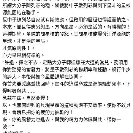
所謂大分子陳列芯的穩，縱使將中子數列芯與刻下星斗的星核
源能團結在聯手。
反中子線列芯自家就有斯效應，但啟用的歷程也得謹而慎之。
本來，並且得志另繩墨，方向星星，必須是活的，有勝機的！
這種期望，單純的間星核的發怒，其間星核能爆發汪洋源能的
星球，才是活的星辰。
才氣原則性！。
心力星是相符準的。
“許退，揮之不去，定點大分子轉送康莊大道的當兒，務須用
你對勁兒的奮發力，將量子數列芯的摻頻率和搖動，蝸行牛步
的誇大，事後與如今星體調解在協同。
你首先要感應並找回時下星斗的這種命或是源能騷動頻率，下
慢呼吸與共……
念茲在茲，自然要慢！
以，也無庸即興的具現星體的這種動盪不安效率，使你不敢具
現，會瞬息把你的疲勞力抽乾的！
來，你的風發力也進去，與我的精力力休慼與共，帶你一
波。”