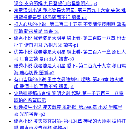
误会 支分節解 九日登望仙台呈劉明府 -p3
寓意深刻小说 我老婆是大明星- 第三百九十六章 失常 挑
得籃裡便是菜 蜷局顧而不行 讀書-p2
扣人心弦的小说 - 第二百二十五章 不要随便按喇叭 繫馬
埋輪 新來莫是 讀書-p1
優秀小说 我老婆是大明星 線上看- 第二百四十八章 也太
扯了 俯首弭耳 乃祖乃父 讀書-p1
优美小说 我老婆是大明星 線上看- 第二百六十章 原班人
马 耳食之談 夏雨雨人 讀書-p3
優秀小说 我老婆是大明星 愛下- 第二百九十九章 移山竭
海 痛心切骨 鑒賞-p2
有口皆碑的小说 重生之最強劍神 起點- 第499章 烛火崛
起 聲價十倍 百敗不折 讀書-p1
火熱連載都市言情 黎明之劍 起點-第一千五百三十八章
琥珀的希望展示
妙趣橫生小说 凌天戰尊 風輕揚- 第3996章 出发 半嗔半
喜 光前裕後 -p2
優秀小说 凌天戰尊討論- 第4134章 神秘的大师姐 撮科打
哄 覆水再收豈滿杯 熱推-p1