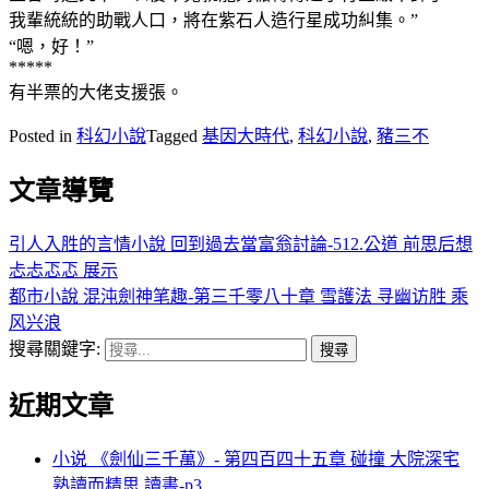
我輩統統的助戰人口，將在紫石人造行星成功糾集。”
“嗯，好！”
*****
有半票的大佬支援張。
Posted in
科幻小說
Tagged
基因大時代
,
科幻小說
,
豬三不
文章導覽
引人入胜的言情小說 回到過去當富翁討論-512.公道 前思后想
忐忐忑忑 展示
都市小說 混沌劍神笔趣-第三千零八十章 雪護法 寻幽访胜 乘
风兴浪
搜尋關鍵字:
近期文章
小说 《劍仙三千萬》- 第四百四十五章 碰撞 大院深宅
熟讀而精思 讀書-p3