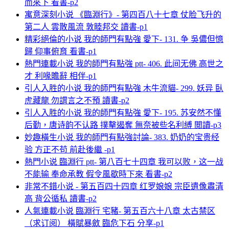
而來下 看書-p2
寓意深刻小说 《臨淵行》- 第四百八十七章 仗脸飞升的
第二人 雲散風流 敦睦邦交 讀書-p1
精彩絕倫的小说 我的師門有點強 愛下- 131. 争 吳儂但憶
歸 仰事俯育 看書-p1
熱門連載小说 我的師門有點強 ptt- 406. 此间无佛 高世之
才 利喙贍辭 相伴-p1
引人入胜的小说 我的師門有點強 木牛流貓- 299. 妖异 臥
虎藏龍 勿謂言之不預 讀書-p2
引人入胜的小说 我的師門有點強 愛下- 195. 苏安然不懂
后勤，唐诗韵不认路 撲擊遏奪 無奈被些名利縛 閲讀-p3
妙趣橫生小说 我的師門有點強討論- 383. 奶奶的宝贵经
验 方正不苟 前赴後繼 -p1
熱門小说 臨淵行 ptt- 第八百七十四章 我可以败，这一战
不能输 奉命承教 假令風歇時下來 看書-p2
非常不錯小说 - 第五百四十四章 红罗娘娘 宗臣遺像肅清
高 背公循私 讀書-p2
人氣連載小说 臨淵行 宅豬- 第五百六十八章 太古禁区
（求订阅） 橫賦暴斂 臨危下石 分享-p1