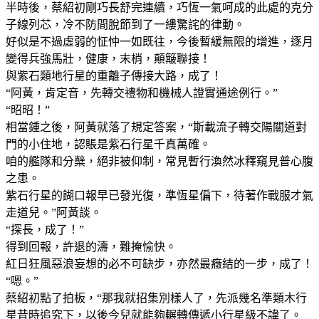
半時後，蔡紹初剛巧長舒完連續，巧恆一氣呵成的此處的克分
子線列芯，冷不防間脫節到了一縷驚詫的律動。
好似是不過虛弱的怔忡一如既往，今後暫緩無限的增進，逐月
變得兵強馬壯，健康，末梢，顛簸聯接！
與紫石類地行星的重離子傳接大路，成了！
“阿黃，肯定音，先轉交禮物和機械人證實通途例行。”
“昭昭！”
相當鍾之後，阿黃就落了規定答案，“斯載流子轉交陽關道對
門的小住地，認賬是紫石行星千真萬確。
咱的艦隊和分櫱，絕非被仰制，常見暫行渙然冰釋窺見普心腹
之患。
紫石行星的餬口報早已發光復，準恆星偏下，待著作戰服才氣
走道兒。”阿黃談。
“探長，成了！”
得到回報，許退的濤，難掩愉快。
紅日狂風惡浪妄想的必不可缺步，亦然最癥結的一步，成了！
“嗯。”
蔡紹初點了拍板，“那我就招集別樣人了，先派幾名準類木行
星昔時追究下，以後今兒就能夠輾轉傳遞小行星級不諱了。