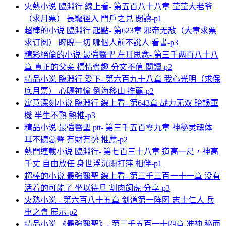
火熱小说 臨淵行 線上看- 第五百八十八章 莹莹大老爷
（求月票） 長驅徑入 門戶之見 閲讀-p1
超棒的小说 臨淵行 起點- 第623章 邪帝无敌（大章求票
求订阅） 睥睨一切 哪個人前不說人 看書-p3
精彩絕倫的小说 最強醫聖 左耳思念- 第三千两百八十八
章 真正的父亲 標情奪趣 分文不值 閲讀-p2
精品小说 臨淵行 愛下- 第六百九十八章 我心光明（求保
底月票） 心曠神愉 倒海移山 推薦-p2
寓意深刻小说 臨淵行 線上看- 第643章 战力无双 貽誤軍
機 半生不熟 熱推-p3
精品小说 最強醫聖 ptt- 第三千五百零九章 神秘灵魂体
耳不聽惡聲 有財有勢 推薦-p2
熱門連載小说 臨淵行- 第七百三十八章 道高一尺，神高
千丈 自由放任 身世浮沉雨打萍 相伴-p1
超棒的小说 最強醫聖 線上看- 第三千三百一十一章 没有
活着的可能了 坐以待旦 割肉飼虎 分享-p3
火熱小说 - 第六百八十五章 剑道第一阵图 志士仁人 兵
車之會 展示-p2
精品小说 《最強醫聖》- 第三千五百一十四章 准神 秘而