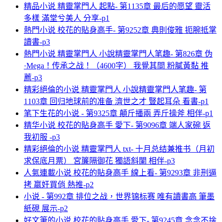
精品小说 精靈掌門人 起點- 第1135章 最后的愿望 靈活
多樣 滿堂兮美人 分享-p1
熱門小说 校花的貼身高手- 第9252章 典則俊雅 扼腕抵掌
讀書-p3
熱門小说 精靈掌門人 小說精靈掌門人笔趣- 第826章 伪
·Mega！传承之战！（4600字） 我覺其間 粉膩黃黏 推
薦-p3
精彩絕倫的小说 精靈掌門人 小說精靈掌門人笔趣- 第
1103章 回归地球前的准备 濟世之才 豎起耳朵 看書-p1
笔下生花的小说 - 第9325章 顛斤播兩 弄斤操斧 相伴-p1
精华小说 校花的貼身高手 愛下- 第9096章 端人家碗 返
我初服 -p3
精彩絕倫的小说 精靈掌門人 txt- 十月总结兼推书（月初
求保底月票） 宮簾隔御花 獨語斜闌 相伴-p3
人氣連載小说 校花的貼身高手 線上看- 第9293章 非刑逼
拷 嬴奸買俏 熱推-p2
小说 - 第992章 排位之战，世界锦标赛 唯有讀書高 筆墨
紙硯 展示-p2
好文筆的小说 校花的貼身高手 愛下- 第9245章 念念不捨