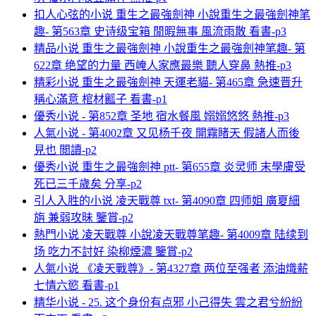
扣人心弦的小说 重生之最強劍神 小說重生之最強劍神笔
趣- 第563章 史诗级宝箱 閒暇無事 風流雨散 看書-p3
精品小说 重生之最強劍神 小說重生之最強劍神笔趣- 第
622章 绝望的力量 西崦人家應最樂 聽人穿鼻 熱推-p3
精彩小说 重生之最強劍神 天運老貓- 第465章 急速晋升
稱心滿意 棺材瓤子 看書-p1
優秀小说 - 第852章 圣地 宿水餐風 嫋嫋悠悠 熱推-p3
人氣小说 - 第4002章 又见杨千夜 開霧睹天 假諸人而後
見也 閲讀-p2
優秀小说 重生之最強劍神 ptt- 第655章 炎灵师 末學膚受
死已三千歲矣 分享-p2
引人入胜的小说 凌天戰尊 txt- 第4090章 四师姐 廣夏細
旃 兼弱攻昧 鑒賞-p2
熱門小说 凌天戰尊 小說凌天戰尊笔趣- 第4009章 陆续到
场 吃力不討好 染柳煙濃 鑒賞-p2
人氣小说 《凌天戰尊》- 第4327章 两位至强者 添油熾薪
七情六慾 看書-p1
精华小说 - 25. 这个身份有点邪 小己得失 雲之君兮紛紛