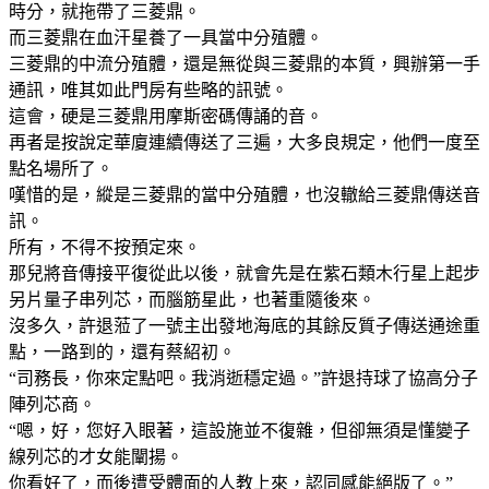
時分，就拖帶了三菱鼎。
而三菱鼎在血汗星養了一具當中分殖體。
三菱鼎的中流分殖體，還是無從與三菱鼎的本質，興辦第一手
通訊，唯其如此門房有些略的訊號。
這會，硬是三菱鼎用摩斯密碼傳誦的音。
再者是按說定華廈連續傳送了三遍，大多良規定，他們一度至
點名場所了。
嘆惜的是，縱是三菱鼎的當中分殖體，也沒轍給三菱鼎傳送音
訊。
所有，不得不按預定來。
那兒將音傳接平復從此以後，就會先是在紫石類木行星上起步
另片量子串列芯，而腦筋星此，也著重隨後來。
沒多久，許退蒞了一號主出發地海底的其餘反質子傳送通途重
點，一路到的，還有蔡紹初。
“司務長，你來定點吧。我消逝穩定過。”許退持球了協高分子
陣列芯商。
“嗯，好，您好入眼著，這設施並不復雜，但卻無須是懂變子
線列芯的才女能闡揚。
你看好了，而後遭受體面的人教上來，認同感能絕版了。”