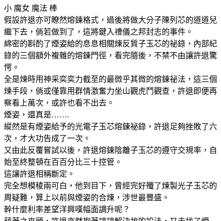
小 魔女 魔法 棒
假設許退亦可瞭然熔鍊格式，過後將做大分子陳列芯的道道兒
繼下去，倘若做到了，這將鍵入禮儀之邦封志的事件。
綿密的斟酌了煙姿給的息息相關煉反質子玉芯的祕錄，內部紀
錄的三個額外複雜的熔鍊門徑，看完隨後，不禁不由讓許退驚
愕。
全是煉時用神采奕奕力截至的最微乎其微的熔鍊祕法，這三個
煉手段，倘或僅靠用群情激奮力坐山觀虎鬥觀查，許退即便再
察看上萬次，或許也看不出去。
煙姿，還真是…….
縱然是有煙姿給予的光電子玉芯熔鍊祕錄，許退足夠挫敗了六
次，才大功告成了一次。
又由此反覆嘗試以後，許退熔鍊陰離子玉芯的遵守交規率，自
始至終整頓在百百分比三十控管。
這讓許退相稱斷定。
完全想模稜兩可白，他到目下，曾經完好殲了煉製光子玉芯的
周疑難，算上以前與煙姿的合煉，涉世最豐盛。
幹什麼利率差望洋興嘆幅面調升呢？