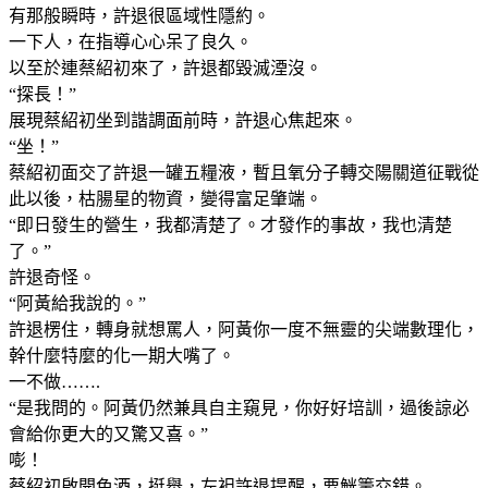
有那般瞬時，許退很區域性隱約。
一下人，在指導心心呆了良久。
以至於連蔡紹初來了，許退都毀滅湮沒。
“探長！”
展現蔡紹初坐到諧調面前時，許退心焦起來。
“坐！”
蔡紹初面交了許退一罐五糧液，暫且氧分子轉交陽關道征戰從
此以後，枯腸星的物資，變得富足肇端。
“即日發生的營生，我都清楚了。才發作的事故，我也清楚
了。”
許退奇怪。
“阿黃給我說的。”
許退楞住，轉身就想罵人，阿黃你一度不無靈的尖端數理化，
幹什麼特麼的化一期大嘴了。
一不做…….
“是我問的。阿黃仍然兼具自主窺見，你好好培訓，過後諒必
會給你更大的又驚又喜。”
嘭！
蔡紹初啟開色酒，挺舉，左袒許退提醒，要觥籌交錯。