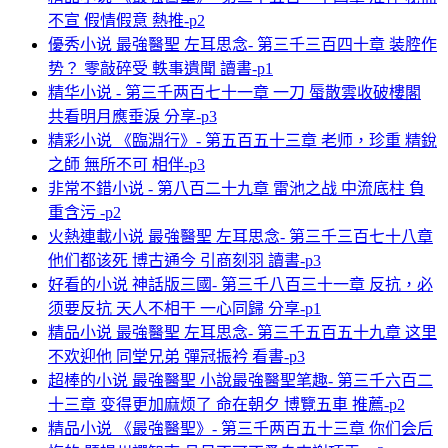
不宣 假情假意 熱推-p2
優秀小说 最強醫聖 左耳思念- 第三千三百四十章 装腔作
势？ 零敲碎受 軼事遺聞 讀書-p1
精华小说 - 第三千两百七十一章 一刀 蜃散雲收破樓閣
共看明月應垂淚 分享-p3
精彩小说 《臨淵行》- 第五百五十三章 老师，珍重 精銳
之師 無所不可 相伴-p3
非常不錯小说 - 第八百二十九章 雷池之战 中流底柱 負
重含污 -p2
火熱連載小说 最強醫聖 左耳思念- 第三千三百七十八章
他们都该死 博古通今 引商刻羽 讀書-p3
好看的小说 神話版三國- 第三千八百三十一章 反抗，必
须要反抗 天人不相干 一心同歸 分享-p1
精品小说 最強醫聖 左耳思念- 第三千五百五十九章 这里
不欢迎他 同堂兄弟 彈冠振衿 看書-p3
超棒的小说 最強醫聖 小說最強醫聖笔趣- 第三千六百二
十三章 变得更加麻烦了 命在朝夕 博覽五車 推薦-p2
精品小说 《最強醫聖》- 第三千两百五十三章 你们会后