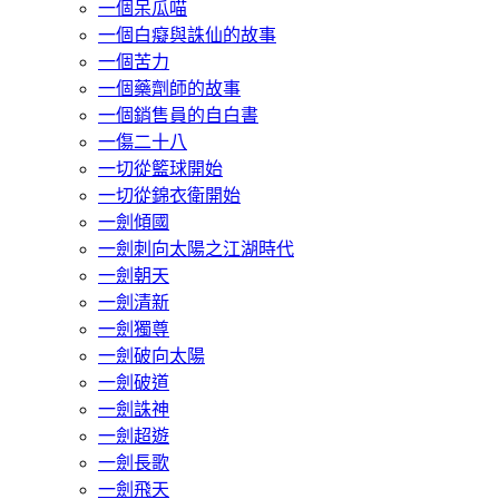
一個呆瓜喵
一個白癡與誅仙的故事
一個苦力
一個藥劑師的故事
一個銷售員的自白書
一傷二十八
一切從籃球開始
一切從錦衣衛開始
一劍傾國
一劍刺向太陽之江湖時代
一劍朝天
一劍清新
一劍獨尊
一劍破向太陽
一劍破道
一劍誅神
一劍超遊
一劍長歌
一劍飛天