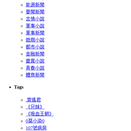
能源新聞
要聞新聞
言情小說
軍事小說
軍事新聞
遊戲小說
都市小說
金融新聞
靈異小說
青春小說
體育新聞
Tags
.霄遙君
《兄妹》
《吸血王朝》
0莫小染0
107號病房