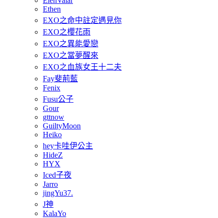
ElenValar
Ethen
EXO之命中註定遇見你
EXO之櫻花雨
EXO之異能愛戀
EXO之當夢醒來
EXO之血族女王十二夫
Fay斐荊藍
Fenix
Fusu公子
Gour
gttnow
GuiltyMoon
Heiko
hey卡哇伊公主
HideZ
HYX
Iced子夜
Jarro
jingYu37.
J神
KalaYo