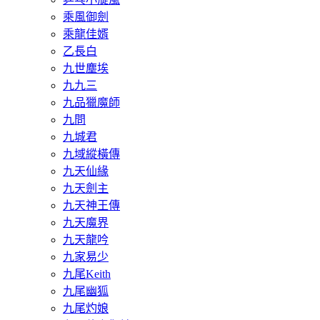
乘風御劍
乘龍佳婿
乙長白
九世塵埃
九九三
九品獵魔師
九問
九城君
九域縱橫傳
九天仙緣
九天劍主
九天神王傳
九天魔界
九天龍吟
九家易少
九尾Keith
九尾幽狐
九尾灼娘