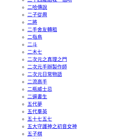
二哈傳說
二子從周
二將
二手舍友轉租
二指鳥
二斗
二木七
二次元之真理之門
二次元手辦製作師
二次元日常物語
二流高手
二瓶威士忌
二逼書生
五代夢
五代羣英
五十七五七
五大守護神之初音女神
五子棋