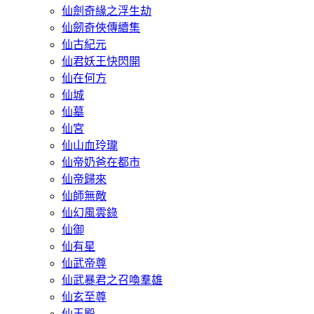
仙劍奇緣之浮生劫
仙劒奇俠傳續集
仙古紀元
仙君妖王快閃開
仙在何方
仙城
仙墓
仙宮
仙山血玲瓏
仙帝奶爸在都市
仙帝歸來
仙師無敵
仙幻風雲錄
仙御
仙有星
仙武帝尊
仙武暴君之召喚羣雄
仙玄至尊
仙王殿