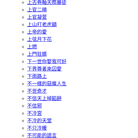
上古卷軸天際暴徒
上官二晴
上官凝萱
上山打老虎額
上帝的愛
上弦月下花
上燃
上門狂婿
下一世你娶我可好
下界尊者來囚愛
下雨路上
不一樣的惡魔人生
不世奇才
不信天上掉餡餅
不信邪
不冷宮
不冷的天堂
不只冷暖
不可能的語言