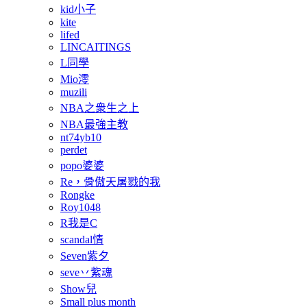
kid小子
kite
lifed
LINCAITINGS
L同學
Mio澪
muzili
NBA之衆生之上
NBA最強主教
nt74yb10
perdet
popo婆婆
Re，骨傲天屠戮的我
Rongke
Roy1048
R我是C
scandal情
Seven紫夕
seve丷紫魂
Show兒
Small plus month