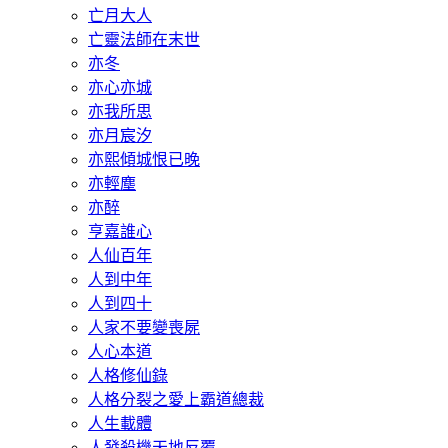
亡月大人
亡靈法師在末世
亦冬
亦心亦城
亦我所思
亦月宸汐
亦熙傾城恨已晚
亦輕塵
亦醉
亨嘉誰心
人仙百年
人到中年
人到四十
人家不要變喪屍
人心本道
人格修仙錄
人格分裂之愛上霸道總裁
人生載體
人發殺機天地反覆