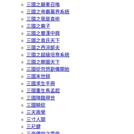
三國之巔峯召喚
三國之帝霸萬界系統
三國之我是袁術
三國之棄子
三國之蜀漢中興
三國之袁氏天下
三國之西涼鄙夫
三國之超級培育系統
三國之龍圖天下
三國從忽悠劉備開始
三國末世錄
三國求生手冊
三國重生馬孟起
三國降臨現世
三國騎砍
三天兩覺
三寸人間
三尺鍵
三帝傳說之雷帝