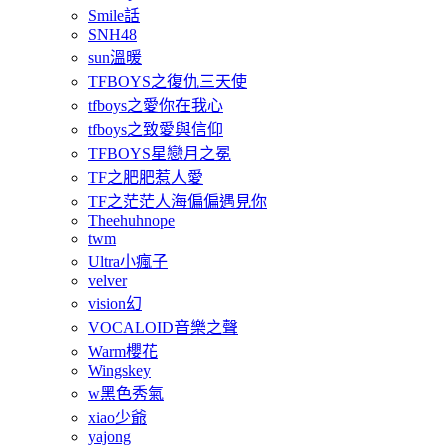
Smile話
SNH48
sun溫暖
TFBOYS之復仇三天使
tfboys之愛你在我心
tfboys之致愛與信仰
TFBOYS星戀月之冕
TF之肥肥惹人愛
TF之茫茫人海偏偏遇見你
Theehuhnope
twm
Ultra小瘋子
velver
vision幻
VOCALOID音樂之聲
Warm櫻花
Wingskey
w黑色秀氣
xiao少爺
yajong