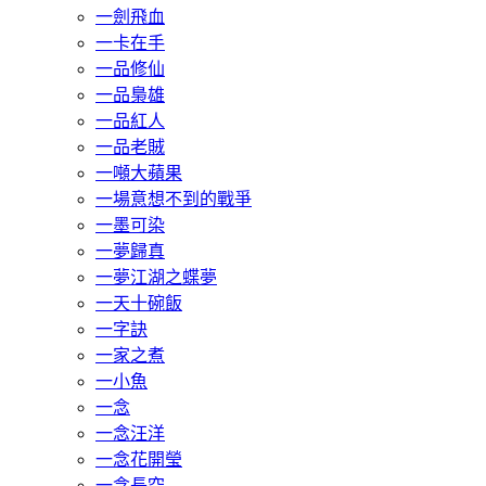
一劍飛血
一卡在手
一品修仙
一品梟雄
一品紅人
一品老賊
一噸大蘋果
一場意想不到的戰爭
一墨可染
一夢歸真
一夢江湖之蝶夢
一天十碗飯
一字訣
一家之煮
一小魚
一念
一念汪洋
一念花開瑩
一念長空