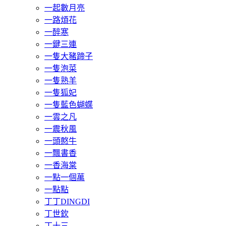
一起數月亮
一路煩花
一醉寒
一鍵三連
一隻大豬蹄子
一隻泡菜
一隻熟羊
一隻狐妃
一隻藍色蝴蝶
一雲之凡
一震秋風
一頭憨牛
一飄書香
一香海棠
一點一個萬
一點點
丁丁DINGDI
丁世欽
丁十三