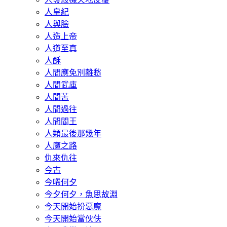
人皇紀
人與臉
人造上帝
人道至真
人酥
人間應免別離愁
人間武庫
人間苦
人間過往
人間閻王
人類最後那幾年
人魔之路
仇來仇往
今古
今唏何夕
今夕何夕，魚思故淵
今天開始扮惡魔
今天開始當伙伕