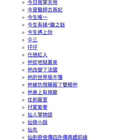
今日我掌天地
今是醫師古爲妃
今生唯一
今生有緣*馥之鈺
今生遇上你
仐三
仔仔
仕途紅人
他從地獄裏來
他改變了法國
他的世界我不懂
他被仇恨矇蔽了雙眼他
他身上有條龍
仗劍萬里
付冢紫零
仙人掌物語
仙俠小說
仙先
仙劍奇俠傳四外傳再續前緣