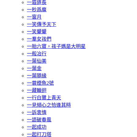
一眉道長
一秒爲魔
一窗月
一笑傳予天下
一笑顰顰
一羣女孩們
一胎六寶，孩子媽是大明星
一般冶行
一葉仙美
一葉金
一葉隨緣
一蓑煙魚2號
一藏輪迴
一行白鷺上青天
一見傾心之恰逢其時
一訴衷情
一語破春風
一起成功
一起打刀塔