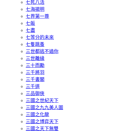
七死八活
七海揚明
七界第一尊
七皈
七盡
七等分的未來
七隻跳蚤
三世都逃不過你
三世離緣
三十而勵
三千將羽
三千書閣
三千道
三品御俠
三國之世紀天下
三國之九九美人圖
三國之化龍
三國之博弈天下
三國之天下無雙