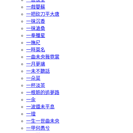
一戲嬰蘇
一把砍刀平大唐
一抹沉香
一抹滄桑
一拳殲星
一撫尺
一時莫名
一曲未央舞霓裳
一月夢璃
一未不聽話
一朵菜
一杯淡茶
一根筋的追夢路
一汆
一波還未平息
一瑝
一生一世曲未央
一甲何愚兮