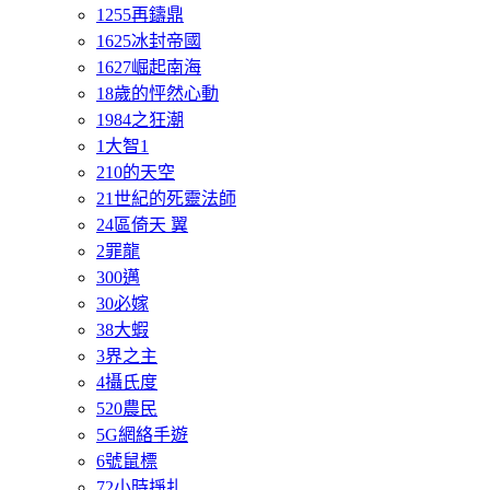
1255再鑄鼎
1625冰封帝國
1627崛起南海
18歲的怦然心動
1984之狂潮
1大智1
210的天空
21世紀的死靈法師
24區倚天 翼
2罪龍
300邁
30必嫁
38大蝦
3界之主
4攝氏度
520農民
5G網絡手遊
6號鼠標
72小時掙扎