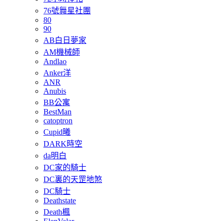
76號舞星社團
80
90
AB白日夢家
AM機械師
Andlao
Anker洋
ANR
Anubis
BB公寓
BestMan
catoptron
Cupid曦
DARK時空
da明白
DC家的騎士
DC裏的天罡地煞
DC騎士
Deathstate
Death楓