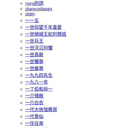
yuyu的詞
zhaowoshangx
zhttty
一一五
一世仰望千年喜愛
一世傾城王妃別想逃
一世兵王
一世浮沉何懼
一世爲龍
一世獨尊
一世魔尊
一九九四先生
一九八一年
一了伯和尚一
一介殘骸
一介白衣
一代大俠愷撒哥
一代梟仙
一任往來