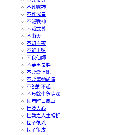
不死戰神
不死武皇
不滅戰神
不滅武尊
不由天
不知白夜
不祈十弦
不良仙師
不要再長胖
不要愛上她
不要驚動愛情
不說對不起
不負餘生負情深
且看昨日風華
世冷人心
世勳之人生轉折
世子很兇
世子很皮