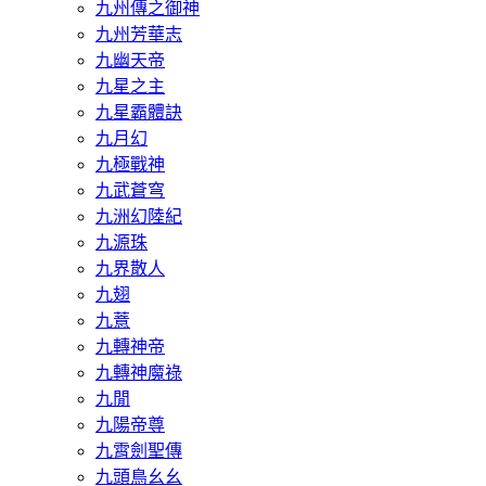
九州傳之御神
九州芳華志
九幽天帝
九星之主
九星霸體訣
九月幻
九極戰神
九武蒼穹
九洲幻陸紀
九源珠
九界散人
九翅
九薏
九轉神帝
九轉神魔祿
九閒
九陽帝尊
九霄劍聖傳
九頭鳥幺幺