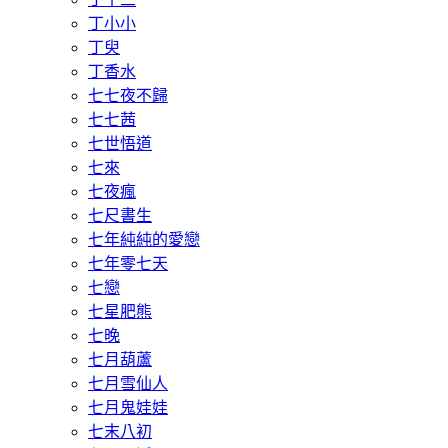
丁小小
丁臾
丁香水
七七夜不歸
七七茜
七世悟道
七來
七夜瘋
七尺書生
七年純純的愛戀
七年零七天
七戀
七星肥熊
七晚
七月葫蘆
七月雪仙人
七月鬼娃娃
七末八初