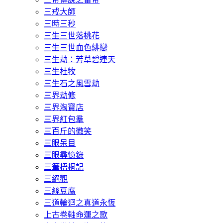
三戒大師
三時三秒
三生三世落桃花
三生三世血色緋戀
三生劫：芳草碧連天
三生杜牧
三生石之風雪劫
三界劫修
三界淘寶店
三界紅包羣
三百斤的微笑
三眼呆目
三眼尋憶錄
三筆梧桐記
三絕觀
三絲豆腐
三道輪迴之真道永恆
上古卷軸命運之歌