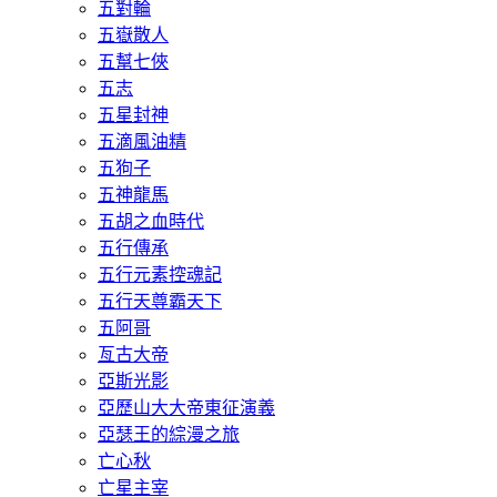
五對輪
五嶽散人
五幫七俠
五志
五星封神
五滴風油精
五狗子
五神龍馬
五胡之血時代
五行傳承
五行元素控魂記
五行天尊霸天下
五阿哥
亙古大帝
亞斯光影
亞歷山大大帝東征演義
亞瑟王的綜漫之旅
亡心秋
亡星主宰