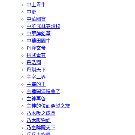
中土青牛
中更
中華國寶
中華武林妄想錄
中華牌鉛筆
中華田園牛
丹尊玄帝
丹武毒尊
丹浩翔
丹琪天下
主宰三界
主宰的王
主播開演唱會了
主神再啓
主神的位面穿越之旅
乃木阪之成長
乃木阪物語
乃皇睥睨天下
乒乓小旋風