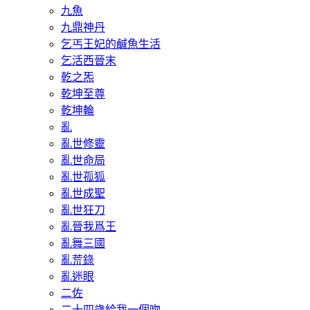
九魚
九鼎神丹
乞丐王妃的鹹魚生活
乞活西晉末
乾之炁
乾坤至尊
乾坤輪
亂
亂世修靈
亂世命局
亂世孤狐
亂世成聖
亂世狂刀
亂晉我爲王
亂舞三國
亂荒錄
亂迷眼
二佐
二十四歲給我一個吻