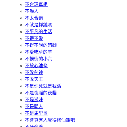
不合理真相
不嚇人
不太合適
不就是掙錢嗎
不平凡的生活
不得不愛
不得不說的暗戀
不愛吃草的羊
不撲街的小六
不放心油條
不敗劍神
不敗天王
不是你死就是我活
不是夜貓的夜貓
不是滋味
不是聞人
不是馬里奧
不會真有人覺得修仙難吧
不死帝尊