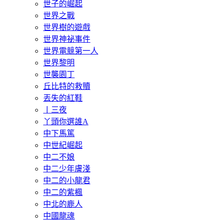
世子的崛起
世界之戰
世界樹的遊戲
世界神祕事件
世界電競第一人
世界黎明
世襲園丁
丘比特的救贖
丟失的紅鞋
丨三夜
丫頭你選誰A
中下馬篤
中世紀崛起
中二不娘
中二少年膚淺
中二的小龍君
中二的紫楓
中北的鹿人
中國龍魂