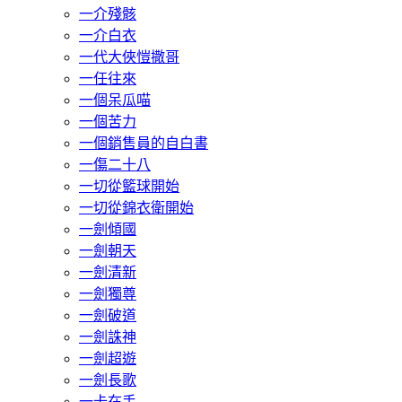
一介殘骸
一介白衣
一代大俠愷撒哥
一任往來
一個呆瓜喵
一個苦力
一個銷售員的自白書
一傷二十八
一切從籃球開始
一切從錦衣衛開始
一劍傾國
一劍朝天
一劍清新
一劍獨尊
一劍破道
一劍誅神
一劍超遊
一劍長歌
一卡在手