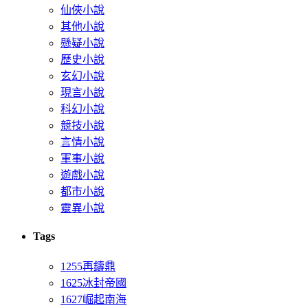
仙俠小說
其他小說
懸疑小說
歷史小說
玄幻小說
現言小說
科幻小說
競技小說
言情小說
軍事小說
遊戲小說
都市小說
靈異小說
Tags
1255再鑄鼎
1625冰封帝國
1627崛起南海