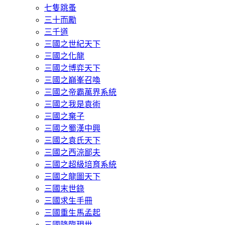
七隻跳蚤
三十而勵
三千道
三國之世紀天下
三國之化龍
三國之博弈天下
三國之巔峯召喚
三國之帝霸萬界系統
三國之我是袁術
三國之棄子
三國之蜀漢中興
三國之袁氏天下
三國之西涼鄙夫
三國之超級培育系統
三國之龍圖天下
三國末世錄
三國求生手冊
三國重生馬孟起
三國降臨現世