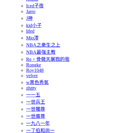
Iced子夜
Jarro
J神
kid小子
lifed
Mio澪
NBA之衆生之上
NBA最強主教
Re，骨傲天屠戮的我
Rongke
Roy1048
velver
w黑色秀氣
zhttty
一一五
一世兵王
一世獨尊
一世魔尊
一九八一年
一了伯和尚一