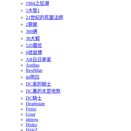
1984之狂潮
1大智1
21世紀的死靈法師
2罪龍
300邁
38大蝦
520農民
6號鼠標
AB白日夢家
Andlao
BestMan
da明白
DC家的騎士
DC裏的天罡地煞
DC騎士
Deathstate
Fenix
Gour
gttnow
Heiko
HideZ