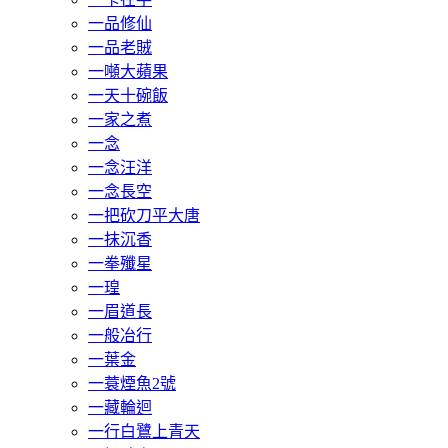
一品修仙
一品老賊
一噸大蘋果
一天十碗飯
一家之煮
一念
一念汪洋
一念長空
一把砍刀平大唐
一抹沉香
一拳殲星
一瑝
一眉道長
一般冶行
一葉金
一蓑煙魚2號
一藏輪迴
一行白鷺上青天