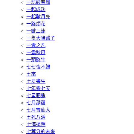
一語破春風
一起成功
一起數月亮
一路煩花
一鍵三連
一隻大豬蹄子
一雲之凡
一震秋風
一頭憨牛
七七夜不歸
七來
七尺書生
七年零七天
七星肥熊
七月葫蘆
七月雪仙人
七死八活
七海揚明
七等分的未來