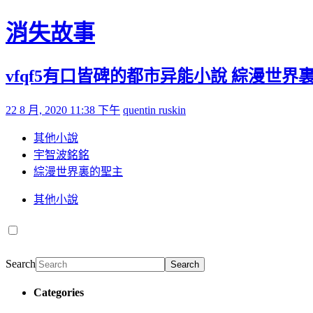
Skip to content
消失故事
vfqf5有口皆碑的都市异能小說 綜漫世界
Posted on
by
22 8 月, 2020 11:38 下午
quentin ruskin
其他小說
宇智波銘銘
綜漫世界裏的聖主
其他小說
Search
Search
Categories