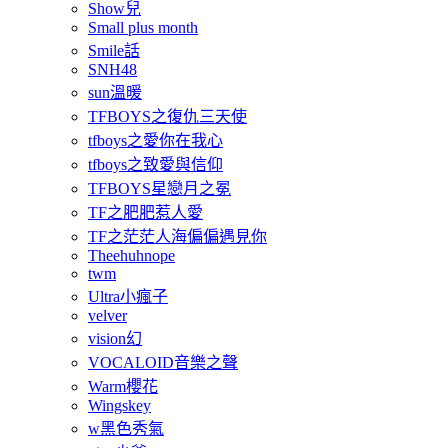
Show兒
Small plus month
Smile話
SNH48
sun溫暖
TFBOYS之復仇三天使
tfboys之愛你在我心
tfboys之致愛與信仰
TFBOYS星戀月之冕
TF之肥肥惹人愛
TF之茫茫人海偏偏遇見你
Theehuhnope
twm
Ultra小瘋子
velver
vision幻
VOCALOID音樂之聲
Warm櫻花
Wingskey
w黑色秀氣