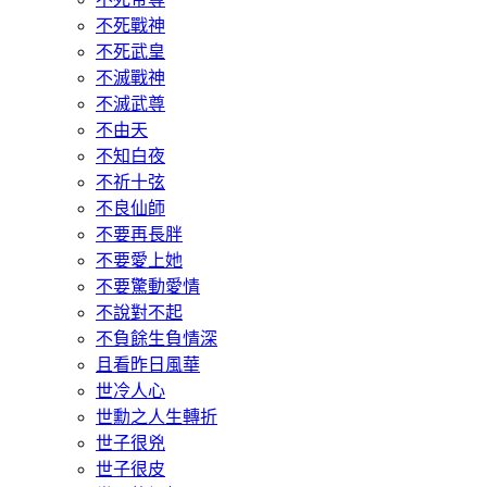
不死戰神
不死武皇
不滅戰神
不滅武尊
不由天
不知白夜
不祈十弦
不良仙師
不要再長胖
不要愛上她
不要驚動愛情
不說對不起
不負餘生負情深
且看昨日風華
世冷人心
世勳之人生轉折
世子很兇
世子很皮