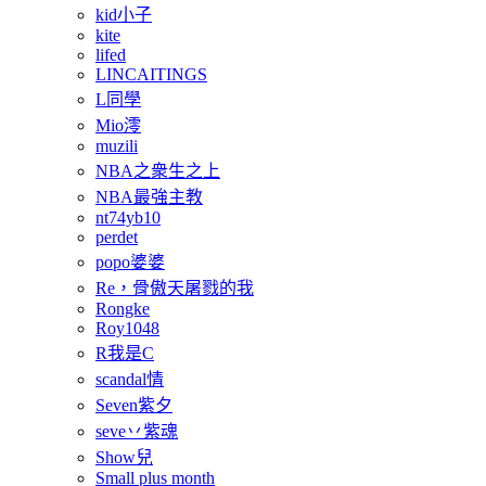
kid小子
kite
lifed
LINCAITINGS
L同學
Mio澪
muzili
NBA之衆生之上
NBA最強主教
nt74yb10
perdet
popo婆婆
Re，骨傲天屠戮的我
Rongke
Roy1048
R我是C
scandal情
Seven紫夕
seve丷紫魂
Show兒
Small plus month