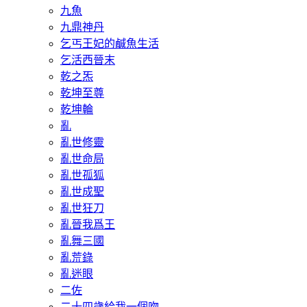
九魚
九鼎神丹
乞丐王妃的鹹魚生活
乞活西晉末
乾之炁
乾坤至尊
乾坤輪
亂
亂世修靈
亂世命局
亂世孤狐
亂世成聖
亂世狂刀
亂晉我爲王
亂舞三國
亂荒錄
亂迷眼
二佐
二十四歲給我一個吻