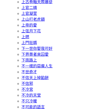
上古卷軸天際暴徒
上官二晴
上官凝萱
上山打老虎額
上帝的愛
上弦月下花
上燃
上門狂婿
下一世你娶我可好
下界尊者來囚愛
下雨路上
不一樣的惡魔人生
不世奇才
不信天上掉餡餅
不信邪
不冷宮
不冷的天堂
不只冷暖
不可能的語言