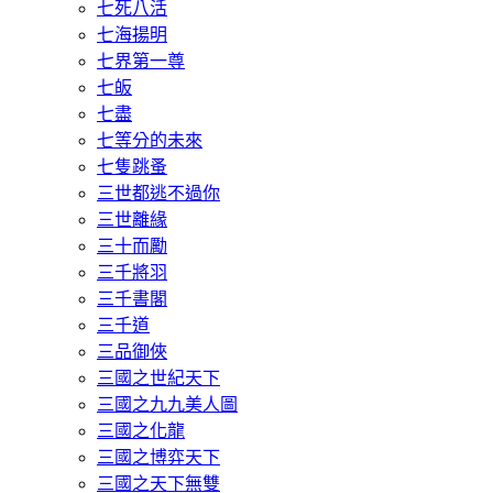
七死八活
七海揚明
七界第一尊
七皈
七盡
七等分的未來
七隻跳蚤
三世都逃不過你
三世離緣
三十而勵
三千將羽
三千書閣
三千道
三品御俠
三國之世紀天下
三國之九九美人圖
三國之化龍
三國之博弈天下
三國之天下無雙