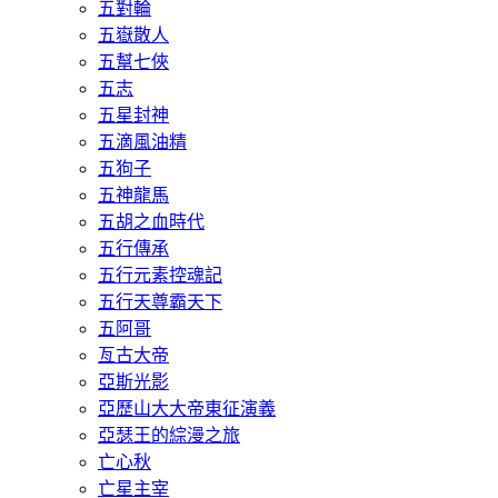
五對輪
五嶽散人
五幫七俠
五志
五星封神
五滴風油精
五狗子
五神龍馬
五胡之血時代
五行傳承
五行元素控魂記
五行天尊霸天下
五阿哥
亙古大帝
亞斯光影
亞歷山大大帝東征演義
亞瑟王的綜漫之旅
亡心秋
亡星主宰