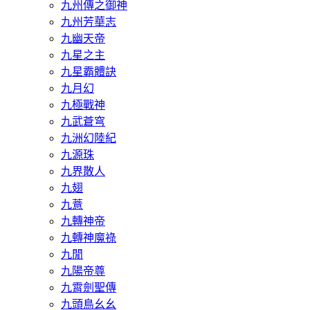
九州傳之御神
九州芳華志
九幽天帝
九星之主
九星霸體訣
九月幻
九極戰神
九武蒼穹
九洲幻陸紀
九源珠
九界散人
九翅
九薏
九轉神帝
九轉神魔祿
九閒
九陽帝尊
九霄劍聖傳
九頭鳥幺幺