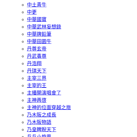
中土青牛
中更
中華國寶
中華武林妄想錄
中華牌鉛筆
中華田園牛
丹尊玄帝
丹武毒尊
丹浩翔
丹琪天下
主宰三界
主宰的王
主播開演唱會了
主神再啓
主神的位面穿越之旅
乃木阪之成長
乃木阪物語
乃皇睥睨天下
乒乓小旋風