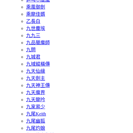
乘風御劍
乘龍佳婿
乙長白
九世塵埃
九九三
九品獵魔師
九問
九城君
九域縱橫傳
九天仙緣
九天劍主
九天神王傳
九天魔界
九天龍吟
九家易少
九尾Keith
九尾幽狐
九尾灼娘