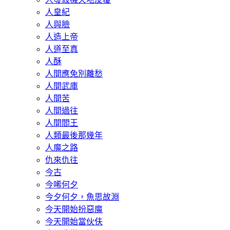
人皇紀
人與臉
人造上帝
人道至真
人酥
人間應免別離愁
人間武庫
人間苦
人間過往
人間閻王
人類最後那幾年
人魔之路
仇來仇往
今古
今唏何夕
今夕何夕，魚思故淵
今天開始扮惡魔
今天開始當伙伕