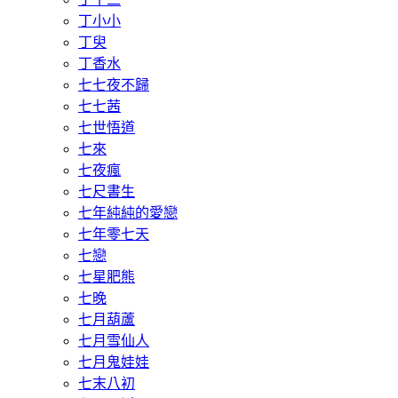
丁小小
丁臾
丁香水
七七夜不歸
七七茜
七世悟道
七來
七夜瘋
七尺書生
七年純純的愛戀
七年零七天
七戀
七星肥熊
七晚
七月葫蘆
七月雪仙人
七月鬼娃娃
七末八初