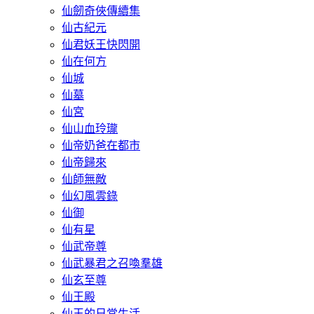
仙劒奇俠傳續集
仙古紀元
仙君妖王快閃開
仙在何方
仙城
仙墓
仙宮
仙山血玲瓏
仙帝奶爸在都市
仙帝歸來
仙師無敵
仙幻風雲錄
仙御
仙有星
仙武帝尊
仙武暴君之召喚羣雄
仙玄至尊
仙王殿
仙王的日常生活