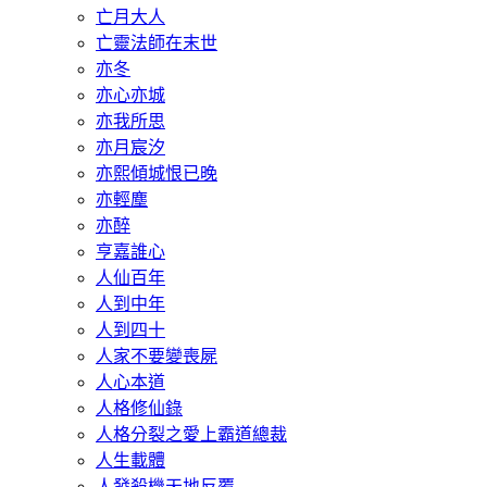
亡月大人
亡靈法師在末世
亦冬
亦心亦城
亦我所思
亦月宸汐
亦熙傾城恨已晚
亦輕塵
亦醉
亨嘉誰心
人仙百年
人到中年
人到四十
人家不要變喪屍
人心本道
人格修仙錄
人格分裂之愛上霸道總裁
人生載體
人發殺機天地反覆