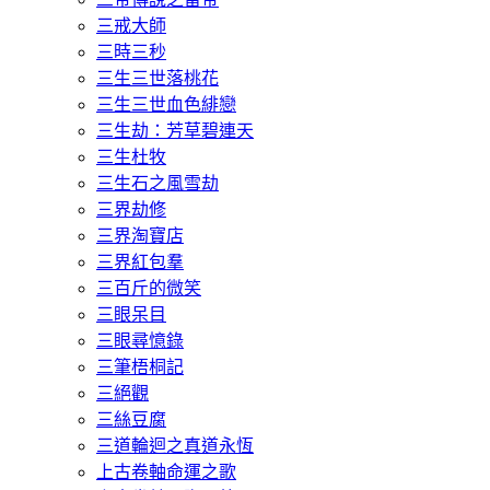
三戒大師
三時三秒
三生三世落桃花
三生三世血色緋戀
三生劫：芳草碧連天
三生杜牧
三生石之風雪劫
三界劫修
三界淘寶店
三界紅包羣
三百斤的微笑
三眼呆目
三眼尋憶錄
三筆梧桐記
三絕觀
三絲豆腐
三道輪迴之真道永恆
上古卷軸命運之歌