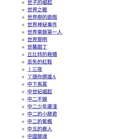
世子的崛起
世界之戰
世界樹的遊戲
世界神祕事件
世界電競第一人
世界黎明
世襲園丁
丘比特的救贖
丟失的紅鞋
丨三夜
丫頭你選誰A
中下馬篤
中世紀崛起
中二不娘
中二少年膚淺
中二的小龍君
中二的紫楓
中北的鹿人
中國龍魂