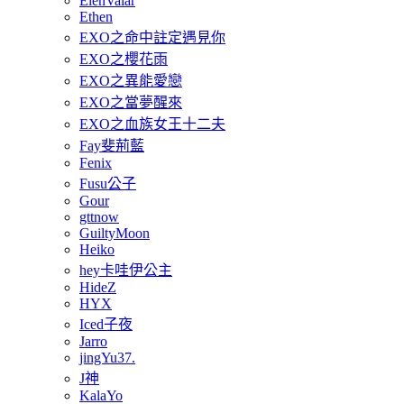
ElenValar
Ethen
EXO之命中註定遇見你
EXO之櫻花雨
EXO之異能愛戀
EXO之當夢醒來
EXO之血族女王十二夫
Fay斐荊藍
Fenix
Fusu公子
Gour
gttnow
GuiltyMoon
Heiko
hey卡哇伊公主
HideZ
HYX
Iced子夜
Jarro
jingYu37.
J神
KalaYo