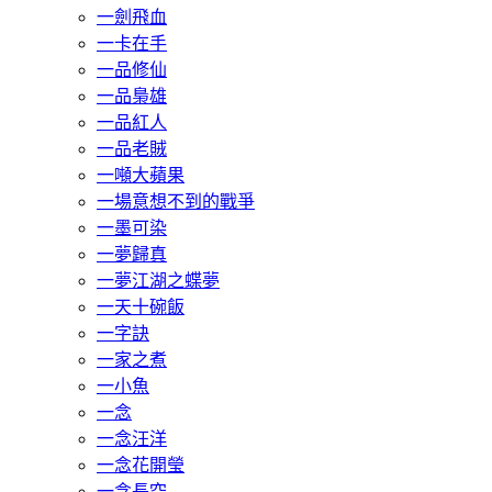
一劍飛血
一卡在手
一品修仙
一品梟雄
一品紅人
一品老賊
一噸大蘋果
一場意想不到的戰爭
一墨可染
一夢歸真
一夢江湖之蝶夢
一天十碗飯
一字訣
一家之煮
一小魚
一念
一念汪洋
一念花開瑩
一念長空