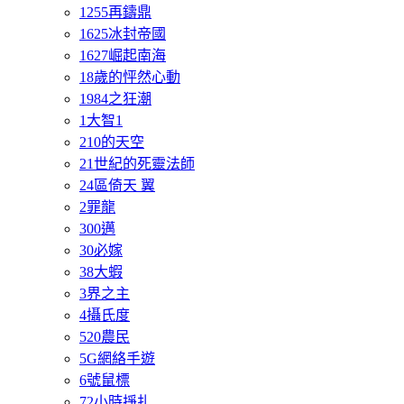
1255再鑄鼎
1625冰封帝國
1627崛起南海
18歲的怦然心動
1984之狂潮
1大智1
210的天空
21世紀的死靈法師
24區倚天 翼
2罪龍
300邁
30必嫁
38大蝦
3界之主
4攝氏度
520農民
5G網絡手遊
6號鼠標
72小時掙扎