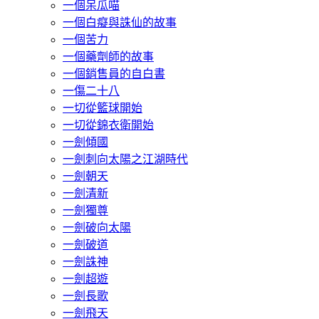
一個呆瓜喵
一個白癡與誅仙的故事
一個苦力
一個藥劑師的故事
一個銷售員的自白書
一傷二十八
一切從籃球開始
一切從錦衣衛開始
一劍傾國
一劍刺向太陽之江湖時代
一劍朝天
一劍清新
一劍獨尊
一劍破向太陽
一劍破道
一劍誅神
一劍超遊
一劍長歌
一劍飛天