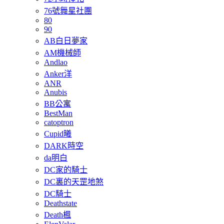
76號舞星社團
80
90
AB白日夢家
AM機械師
Andlao
Anker洋
ANR
Anubis
BB公寓
BestMan
catoptron
Cupid曦
DARK時空
da明白
DC家的騎士
DC裏的天罡地煞
DC騎士
Deathstate
Death楓