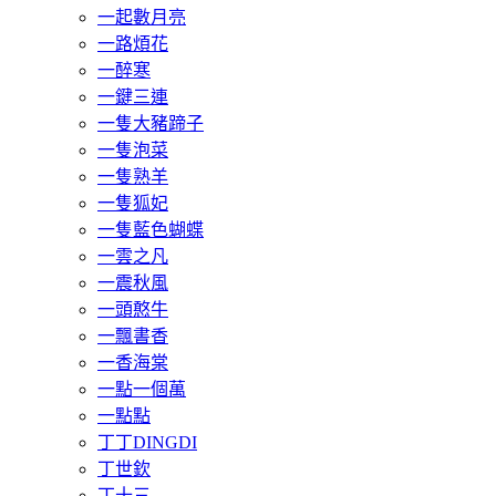
一起數月亮
一路煩花
一醉寒
一鍵三連
一隻大豬蹄子
一隻泡菜
一隻熟羊
一隻狐妃
一隻藍色蝴蝶
一雲之凡
一震秋風
一頭憨牛
一飄書香
一香海棠
一點一個萬
一點點
丁丁DINGDI
丁世欽
丁十三