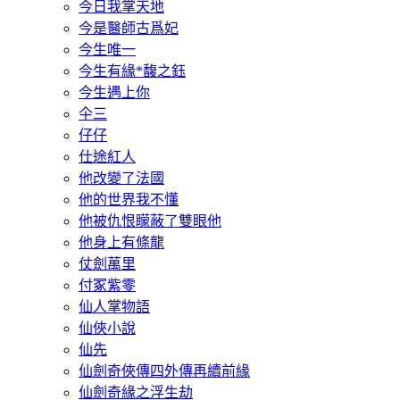
今日我掌天地
今是醫師古爲妃
今生唯一
今生有緣*馥之鈺
今生遇上你
仐三
仔仔
仕途紅人
他改變了法國
他的世界我不懂
他被仇恨矇蔽了雙眼他
他身上有條龍
仗劍萬里
付冢紫零
仙人掌物語
仙俠小說
仙先
仙劍奇俠傳四外傳再續前緣
仙劍奇緣之浮生劫