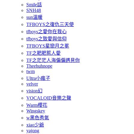
Smile話
SNH48
sun溫暖
TFBOYS之復仇三天使
tfboys之愛你在我心
tfboys之致愛與信仰
TFBOYS星戀月之冕
TF之肥肥惹人愛
TF之茫茫人海偏偏遇見你
Theehuhnope
twm
Ultra小瘋子
velver
vision幻
VOCALOID音樂之聲
Warm櫻花
Wingskey
w黑色秀氣
xiao少爺
yajong