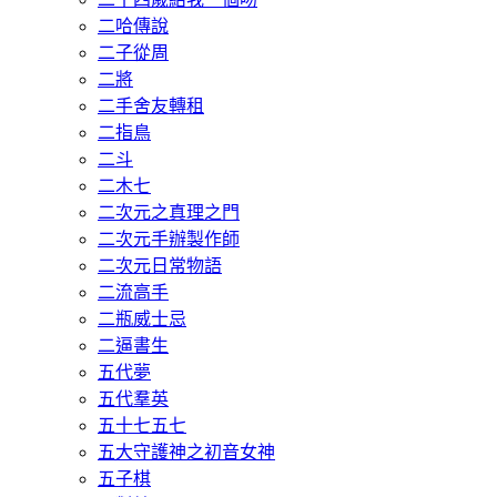
二哈傳說
二子從周
二將
二手舍友轉租
二指鳥
二斗
二木七
二次元之真理之門
二次元手辦製作師
二次元日常物語
二流高手
二瓶威士忌
二逼書生
五代夢
五代羣英
五十七五七
五大守護神之初音女神
五子棋