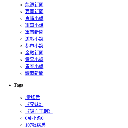
能源新聞
要聞新聞
言情小說
軍事小說
軍事新聞
遊戲小說
都市小說
金融新聞
靈異小說
青春小說
體育新聞
Tags
.霄遙君
《兄妹》
《吸血王朝》
0莫小染0
107號病房