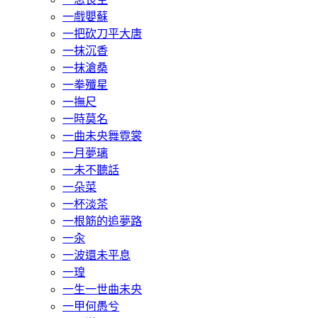
一戲嬰蘇
一把砍刀平大唐
一抹沉香
一抹滄桑
一拳殲星
一撫尺
一時莫名
一曲未央舞霓裳
一月夢璃
一未不聽話
一朵菜
一杯淡茶
一根筋的追夢路
一汆
一波還未平息
一瑝
一生一世曲未央
一甲何愚兮