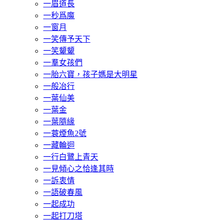
一眉道長
一秒爲魔
一窗月
一笑傳予天下
一笑顰顰
一羣女孩們
一胎六寶，孩子媽是大明星
一般冶行
一葉仙美
一葉金
一葉隨緣
一蓑煙魚2號
一藏輪迴
一行白鷺上青天
一見傾心之恰逢其時
一訴衷情
一語破春風
一起成功
一起打刀塔