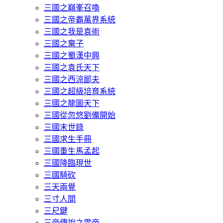
三國之巔峯召喚
三國之帝霸萬界系統
三國之我是袁術
三國之棄子
三國之蜀漢中興
三國之袁氏天下
三國之西涼鄙夫
三國之超級培育系統
三國之龍圖天下
三國從忽悠劉備開始
三國末世錄
三國求生手冊
三國重生馬孟起
三國降臨現世
三國騎砍
三天兩覺
三寸人間
三尺鍵
三帝傳說之雷帝