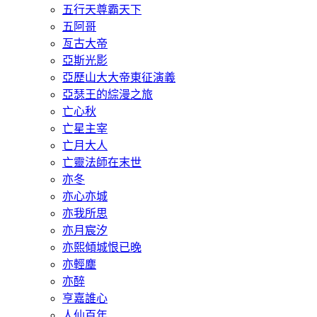
五行天尊霸天下
五阿哥
亙古大帝
亞斯光影
亞歷山大大帝東征演義
亞瑟王的綜漫之旅
亡心秋
亡星主宰
亡月大人
亡靈法師在末世
亦冬
亦心亦城
亦我所思
亦月宸汐
亦熙傾城恨已晚
亦輕塵
亦醉
亨嘉誰心
人仙百年