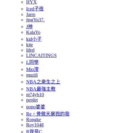
HYX
Iced子夜
Jarro
jingYu37.
J神
KalaYo
kid小子
kite
lifed
LINCAITINGS
L同學
Mio澪
muzili
NBA之衆生之上
NBA最強主教
nt74yb10
perdet
popo婆婆
Re，骨傲天屠戮的我
Rongke
Roy1048
R我是C