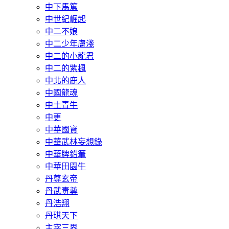
中下馬篤
中世紀崛起
中二不娘
中二少年膚淺
中二的小龍君
中二的紫楓
中北的鹿人
中國龍魂
中土青牛
中更
中華國寶
中華武林妄想錄
中華牌鉛筆
中華田園牛
丹尊玄帝
丹武毒尊
丹浩翔
丹琪天下
主宰三界