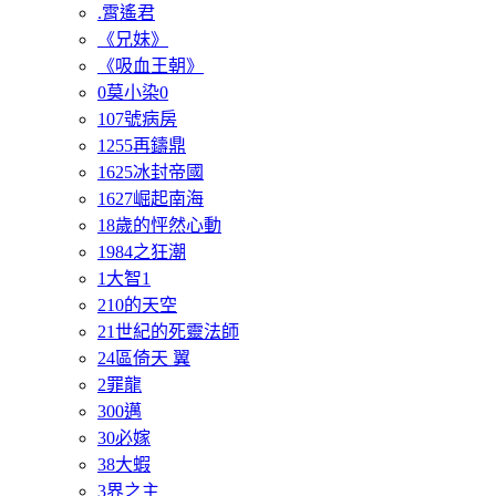
.霄遙君
《兄妹》
《吸血王朝》
0莫小染0
107號病房
1255再鑄鼎
1625冰封帝國
1627崛起南海
18歲的怦然心動
1984之狂潮
1大智1
210的天空
21世紀的死靈法師
24區倚天 翼
2罪龍
300邁
30必嫁
38大蝦
3界之主