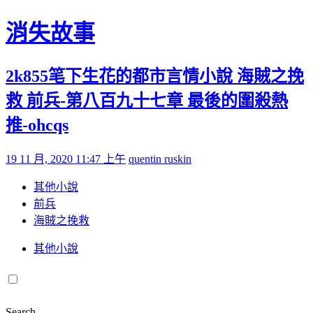
Skip to content
消失故事
2k855笔下生花的都市言情小說 海賊之挽
救 前兵-第八百九十七章 最後的圍殺熱
推-ohcqs
Posted on
by
19 11 月, 2020 11:47 上午
quentin ruskin
其他小說
前兵
海賊之挽救
其他小說
Search