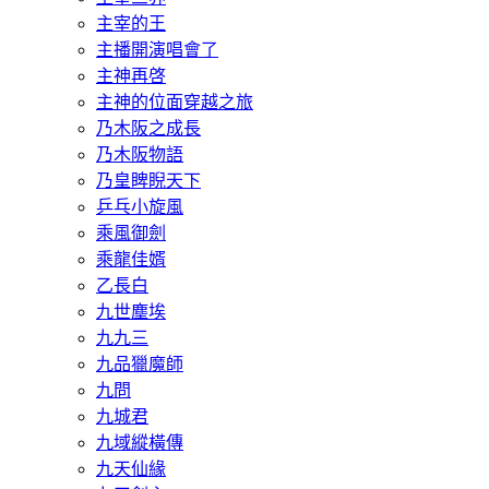
主宰的王
主播開演唱會了
主神再啓
主神的位面穿越之旅
乃木阪之成長
乃木阪物語
乃皇睥睨天下
乒乓小旋風
乘風御劍
乘龍佳婿
乙長白
九世塵埃
九九三
九品獵魔師
九問
九城君
九域縱橫傳
九天仙緣