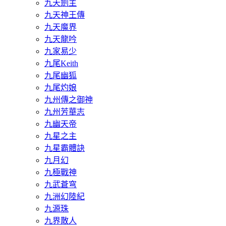
九天劍主
九天神王傳
九天魔界
九天龍吟
九家易少
九尾Keith
九尾幽狐
九尾灼娘
九州傳之御神
九州芳華志
九幽天帝
九星之主
九星霸體訣
九月幻
九極戰神
九武蒼穹
九洲幻陸紀
九源珠
九界散人