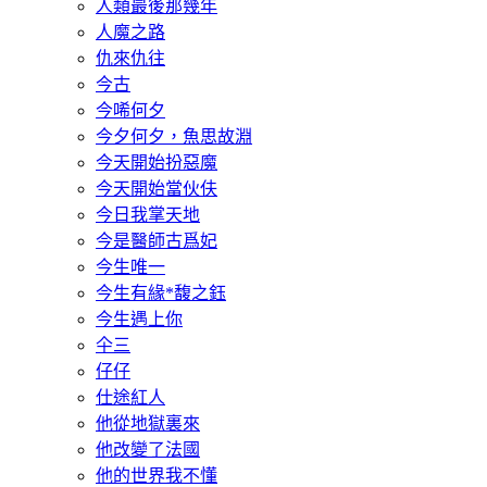
人類最後那幾年
人魔之路
仇來仇往
今古
今唏何夕
今夕何夕，魚思故淵
今天開始扮惡魔
今天開始當伙伕
今日我掌天地
今是醫師古爲妃
今生唯一
今生有緣*馥之鈺
今生遇上你
仐三
仔仔
仕途紅人
他從地獄裏來
他改變了法國
他的世界我不懂