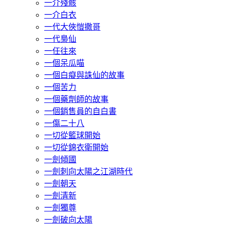
一介殘骸
一介白衣
一代大俠愷撒哥
一代梟仙
一任往來
一個呆瓜喵
一個白癡與誅仙的故事
一個苦力
一個藥劑師的故事
一個銷售員的自白書
一傷二十八
一切從籃球開始
一切從錦衣衛開始
一劍傾國
一劍刺向太陽之江湖時代
一劍朝天
一劍清新
一劍獨尊
一劍破向太陽