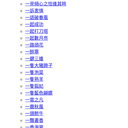
一見傾心之恰逢其時
一訴衷情
一語破春風
一起成功
一起打刀塔
一起數月亮
一路煩花
一醉寒
一鍵三連
一隻大豬蹄子
一隻泡菜
一隻熟羊
一隻狐妃
一隻藍色蝴蝶
一雲之凡
一震秋風
一頭憨牛
一飄書香
一香海棠