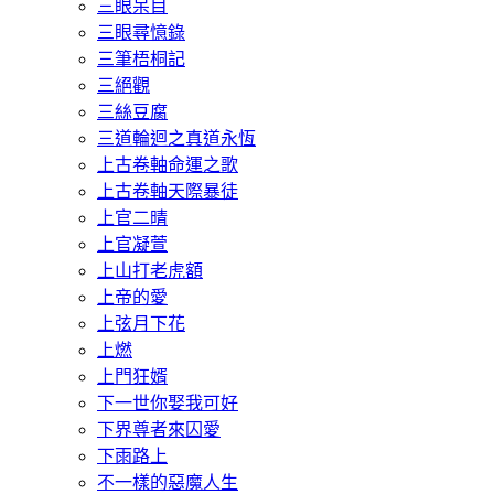
三眼呆目
三眼尋憶錄
三筆梧桐記
三絕觀
三絲豆腐
三道輪迴之真道永恆
上古卷軸命運之歌
上古卷軸天際暴徒
上官二晴
上官凝萱
上山打老虎額
上帝的愛
上弦月下花
上燃
上門狂婿
下一世你娶我可好
下界尊者來囚愛
下雨路上
不一樣的惡魔人生