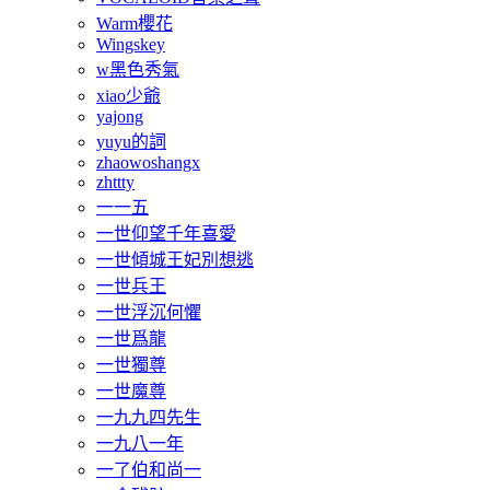
Warm櫻花
Wingskey
w黑色秀氣
xiao少爺
yajong
yuyu的詞
zhaowoshangx
zhttty
一一五
一世仰望千年喜愛
一世傾城王妃別想逃
一世兵王
一世浮沉何懼
一世爲龍
一世獨尊
一世魔尊
一九九四先生
一九八一年
一了伯和尚一