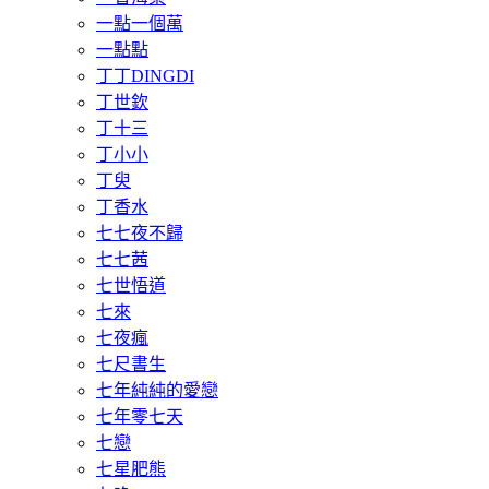
一點一個萬
一點點
丁丁DINGDI
丁世欽
丁十三
丁小小
丁臾
丁香水
七七夜不歸
七七茜
七世悟道
七來
七夜瘋
七尺書生
七年純純的愛戀
七年零七天
七戀
七星肥熊