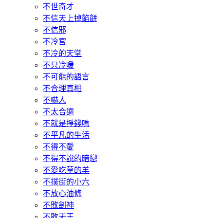
不世奇才
不信天上掉餡餅
不信邪
不冷宮
不冷的天堂
不只冷暖
不可能的語言
不合理真相
不嚇人
不太合適
不就是掙錢嗎
不平凡的生活
不得不愛
不得不說的暗戀
不愛吃草的羊
不撲街的小六
不放心油條
不敗劍神
不敗天王