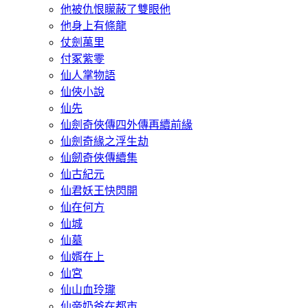
他被仇恨矇蔽了雙眼他
他身上有條龍
仗劍萬里
付冢紫零
仙人掌物語
仙俠小說
仙先
仙劍奇俠傳四外傳再續前緣
仙劍奇緣之浮生劫
仙劒奇俠傳續集
仙古紀元
仙君妖王快閃開
仙在何方
仙城
仙墓
仙婿在上
仙宮
仙山血玲瓏
仙帝奶爸在都市