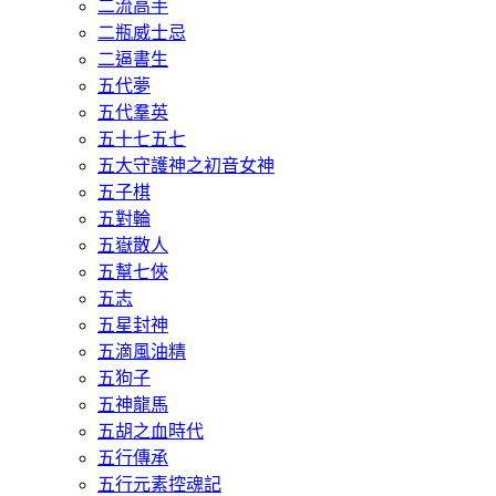
二流高手
二瓶威士忌
二逼書生
五代夢
五代羣英
五十七五七
五大守護神之初音女神
五子棋
五對輪
五嶽散人
五幫七俠
五志
五星封神
五滴風油精
五狗子
五神龍馬
五胡之血時代
五行傳承
五行元素控魂記