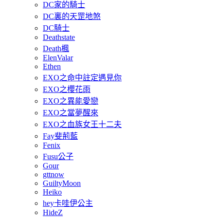
DC家的騎士
DC裏的天罡地煞
DC騎士
Deathstate
Death楓
ElenValar
Ethen
EXO之命中註定遇見你
EXO之櫻花雨
EXO之異能愛戀
EXO之當夢醒來
EXO之血族女王十二夫
Fay斐荊藍
Fenix
Fusu公子
Gour
gttnow
GuiltyMoon
Heiko
hey卡哇伊公主
HideZ