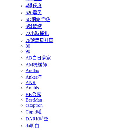
4攝氏度
520農民
5G網絡手遊
6號鼠標
72小時掙扎
76號舞星社團
80
90
AB白日夢家
AM機械師
Andlao
Anker洋
ANR
Anubis
BB公寓
BestMan
catoptron
Cupid曦
DARK時空
da明白