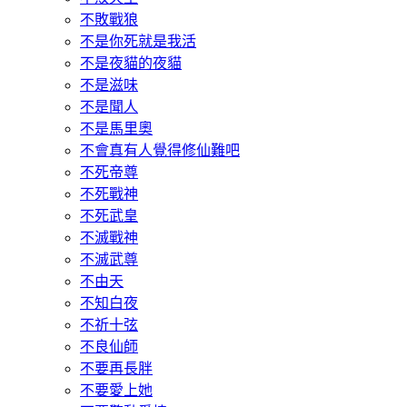
不敗戰狼
不是你死就是我活
不是夜貓的夜貓
不是滋味
不是聞人
不是馬里奧
不會真有人覺得修仙難吧
不死帝尊
不死戰神
不死武皇
不滅戰神
不滅武尊
不由天
不知白夜
不祈十弦
不良仙師
不要再長胖
不要愛上她