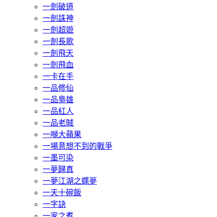
一劍破道
一劍誅神
一劍超遊
一劍長歌
一劍飛天
一劍飛血
一卡在手
一品修仙
一品梟雄
一品紅人
一品老賊
一噸大蘋果
一場意想不到的戰爭
一墨可染
一夢歸真
一夢江湖之蝶夢
一天十碗飯
一字訣
一家之煮