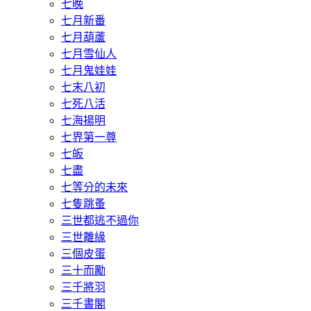
七晚
七月新番
七月葫蘆
七月雪仙人
七月鬼娃娃
七末八初
七死八活
七海揚明
七界第一尊
七皈
七盡
七等分的未來
七隻跳蚤
三世都逃不過你
三世離緣
三個皮蛋
三十而勵
三千將羽
三千書閣