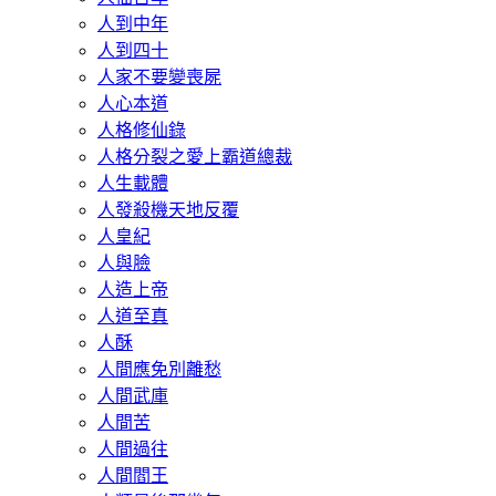
人到中年
人到四十
人家不要變喪屍
人心本道
人格修仙錄
人格分裂之愛上霸道總裁
人生載體
人發殺機天地反覆
人皇紀
人與臉
人造上帝
人道至真
人酥
人間應免別離愁
人間武庫
人間苦
人間過往
人間閻王