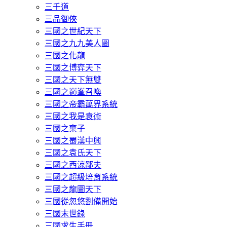
三千道
三品御俠
三國之世紀天下
三國之九九美人圖
三國之化龍
三國之博弈天下
三國之天下無雙
三國之巔峯召喚
三國之帝霸萬界系統
三國之我是袁術
三國之棄子
三國之蜀漢中興
三國之袁氏天下
三國之西涼鄙夫
三國之超級培育系統
三國之龍圖天下
三國從忽悠劉備開始
三國末世錄
三國求生手冊