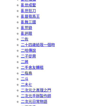
亂世成聖
亂世狂刀
亂晉我爲王
亂舞三國
亂荒錄
亂迷眼
二佐
二十四歲給我一個吻
二哈傳說
二子從周
二將
二手舍友轉租
二指鳥
二斗
二木七
二次元之真理之門
二次元手辦製作師
二次元日常物語