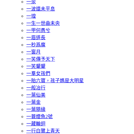
一汆
一波還未平息
一瑝
一生一世曲未央
一甲何愚兮
一眉道長
一秒爲魔
一窗月
一笑傳予天下
一笑顰顰
一羣女孩們
一胎六寶，孩子媽是大明星
一般冶行
一葉仙美
一葉金
一葉隨緣
一蓑煙魚2號
一藏輪迴
一行白鷺上青天