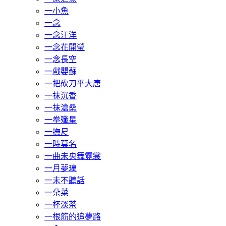
一小魚
一念
一念汪洋
一念花開瑩
一念長空
一戲嬰蘇
一把砍刀平大唐
一抹沉香
一抹滄桑
一拳殲星
一撫尺
一時莫名
一曲未央舞霓裳
一月夢璃
一未不聽話
一朵菜
一杯淡茶
一根筋的追夢路