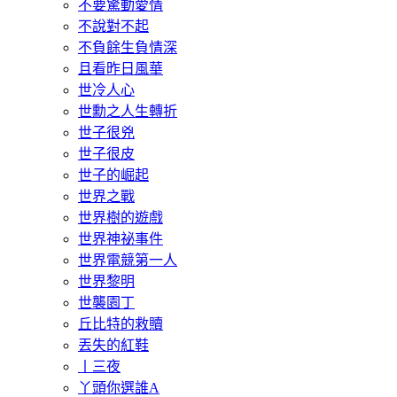
不要驚動愛情
不說對不起
不負餘生負情深
且看昨日風華
世冷人心
世勳之人生轉折
世子很兇
世子很皮
世子的崛起
世界之戰
世界樹的遊戲
世界神祕事件
世界電競第一人
世界黎明
世襲園丁
丘比特的救贖
丟失的紅鞋
丨三夜
丫頭你選誰A