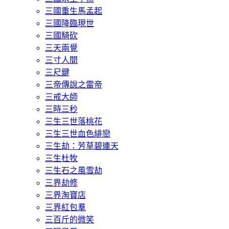
三國重生馬孟起
三國降臨現世
三國騎砍
三天兩覺
三寸人間
三尺鍵
三帝傳說之雷帝
三戒大師
三時三秒
三生三世落桃花
三生三世血色緋戀
三生劫：芳草碧連天
三生杜牧
三生石之風雪劫
三界劫修
三界淘寶店
三界紅包羣
三百斤的微笑