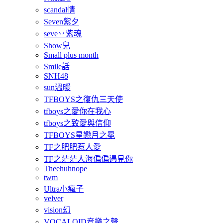
scandal情
Seven紫夕
seve丷紫魂
Show兒
Small plus month
Smile話
SNH48
sun溫暖
TFBOYS之復仇三天使
tfboys之愛你在我心
tfboys之致愛與信仰
TFBOYS星戀月之冕
TF之肥肥惹人愛
TF之茫茫人海偏偏遇見你
Theehuhnope
twm
Ultra小瘋子
velver
vision幻
VOCALOID音樂之聲