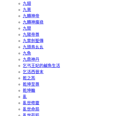
九翅
九薏
九轉神帝
九轉神魔祿
九閒
九陽帝尊
九霄劍聖傳
九頭鳥幺幺
九魚
九鼎神丹
乞丐王妃的鹹魚生活
乞活西晉末
乾之炁
乾坤至尊
乾坤輪
亂
亂世修靈
亂世命局
亂世孤狐