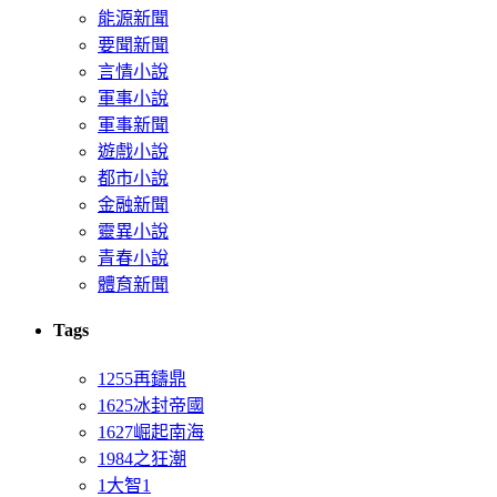
能源新聞
要聞新聞
言情小說
軍事小說
軍事新聞
遊戲小說
都市小說
金融新聞
靈異小說
青春小說
體育新聞
Tags
1255再鑄鼎
1625冰封帝國
1627崛起南海
1984之狂潮
1大智1