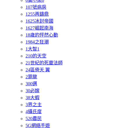
0莫小染0
107號病房
1255再鑄鼎
1625冰封帝國
1627崛起南海
18歲的怦然心動
1984之狂潮
1大智1
210的天空
21世紀的死靈法師
24區倚天 翼
2罪龍
300邁
30必嫁
38大蝦
3界之主
4攝氏度
520農民
5G網絡手遊