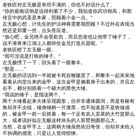
老铁匠对左无极是有些不满的，但也不好说什么了。
“你的葵南话倒是说得利索了不少，我知道你武功很高，和那
传言中的武圣是本家，照顾着小金一点。”
左无极心想，计先生的护法神将需要我照顾？不过外在表现当
然还是郑重一些，点头答应道。
“放心吧，金兄绝不会受欺负，而且您老也让他带了锤子了，
说不准将来江湖上人都仰仗金兄打造兵器呢。”
老铁匠瞪了左无极一眼。
“我可没说是打铁的锤子。”
左无极愣了一下，回头看了一眼黎丰。
“那是……”
左无极的话说到一半就被卡死在喉咙里了，和黎丰一起呆呆地
看着从内堂出来的金甲，这次金甲是侧着身子出来的，并且左
右手，都分别抓着一个硕大的黑色大锤。
“我说的锤子，是指这两个。”
两个大锤看起来大体呈现圆形，但并非通体圆润，而是有棱有
角却并不尖锐，锤身锤柄一片漆黑，也不知道是不是铁做成
的，被金甲一前一后抓着，每一个足有农人卖菜的大竹篮那么
大，或者说好似左无极这样块头的人双臂抱圆那么大。
当然，在金甲手上，这两柄大锤虽然依旧夸张，但却并未给人
不协调的感觉，只是让人觉得惊悚。