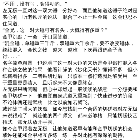
“不用，没有马，驮得动的。”
左无极一直对这一双大锤十分好奇，而且他知道这锤子绝对是
实心的，听老铁匠的说法，混合了不止一种金属，这会也忍不
住问道。
“金兄，这一对大锤可有名头，大概得有多重？”
金甲沉默了一会，开口回答道。
“混金锤，单锤重三千斤，双锤重六千余斤，要不改变锤体，
继续混入，金铁之物，越来，越难，下次再跟鹤童子商
讨……”
名字简单粗暴，也说明了这一对大锤的来历是金甲锻打混入各
种金铁之物的结果，他看计缘的《妙化天书》懂得不多，但小
纸鹤看得多，二者钻研过后，只照准一点打造就足够受用，至
于重量更是骇人，且听起来不太像是终点。
左无极果断闭嘴，但心中却燃起一股淡淡的战意，十分想要和
金甲切磋一下，他自觉自身武道又重新到了快速进步的阶段，
不论体魄还是武功，比之以前如若腾飞。
或许除了强大的妖魔，如今想找到一个合适的切磋者对左无极
来说很难了，就连他的四个师父，都未必够格，只能切磋技艺
招式，却无法放开手脚。
如今金甲跟着左无极，让他知道迟早有能和金甲切磋的机会，
或许还能和金甲相互多练一练，并对此抱有深深的期待。