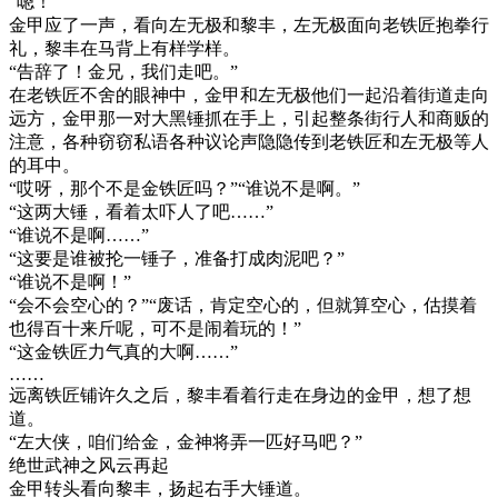
“嗯！”
金甲应了一声，看向左无极和黎丰，左无极面向老铁匠抱拳行
礼，黎丰在马背上有样学样。
“告辞了！金兄，我们走吧。”
在老铁匠不舍的眼神中，金甲和左无极他们一起沿着街道走向
远方，金甲那一对大黑锤抓在手上，引起整条街行人和商贩的
注意，各种窃窃私语各种议论声隐隐传到老铁匠和左无极等人
的耳中。
“哎呀，那个不是金铁匠吗？”“谁说不是啊。”
“这两大锤，看着太吓人了吧……”
“谁说不是啊……”
“这要是谁被抡一锤子，准备打成肉泥吧？”
“谁说不是啊！”
“会不会空心的？”“废话，肯定空心的，但就算空心，估摸着
也得百十来斤呢，可不是闹着玩的！”
“这金铁匠力气真的大啊……”
……
远离铁匠铺许久之后，黎丰看着行走在身边的金甲，想了想
道。
“左大侠，咱们给金，金神将弄一匹好马吧？”
绝世武神之风云再起
金甲转头看向黎丰，扬起右手大锤道。