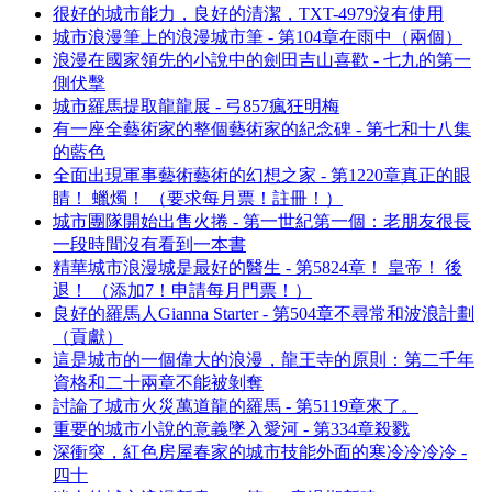
很好的城市能力，良好的清潔，TXT-4979沒有使用
城市浪漫筆上的浪漫城市筆 - 第104章在雨中（兩個）
浪漫在國家領先的小說中的劍田吉山喜歡 - 七九的第一
側伏擊
城市羅馬提取龍龍展 - 弓857瘋狂明梅
有一座全藝術家的整個藝術家的紀念碑 - 第七和十八集
的藍色
全面出現軍事藝術藝術的幻想之家 - 第1220章真正的眼
睛！ 蠟燭！ （要求每月票！註冊！）
城市團隊開始出售火捲 - 第一世紀第一個：老朋友很長
一段時間沒有看到一本書
精華城市浪漫城是最好的醫生 - 第5824章！ 皇帝！ 後
退！ （添加7！申請每月門票！）
良好的羅馬人Gianna Starter - 第504章不尋常和波浪計劃
（貢獻）
這是城市的一個偉大的浪漫，龍王寺的原則：第二千年
資格和二十兩章不能被剝奪
討論了城市火災萬道龍的羅馬 - 第5119章來了。
重要的城市小說的意義墜入愛河 - 第334章殺戮
深衝突，紅色房屋春家的城市技能外面的寒冷冷冷冷 -
四十