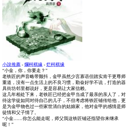
小說推薦
-
爛柯棋緣
-
烂柯棋缘
“小金，你，你要走？”
老铁匠的声音略带颤抖，金甲虽然少言寡语但踏实肯干更尊师
重道，没有一点生活上的不良习惯，勤奋好学不说，打造的器
具街坊邻里都说好，更是容易让大家信赖。
这几年相处下来，老铁匠已经把金甲当成了最亲的亲人了，对
待这学徒如同对待自己的儿子，不但考虑将铁匠铺传给他，更
是为金甲物色过一些家世清白的姑娘家，他对金甲的感情是师
徒情和父子情了。
“小金……你怎么能走呢，师父我这铁匠铺还指望你来继承
呢！”