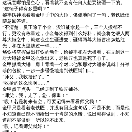
这玩意哪怕是空心，看着就不会有任何人想要被砸一下的。
“这锤子得有多重啊？”
黎丰愣神地看着金甲手中的大锤，傻傻地问了一句，老铁匠便
随意回答道。
“不清楚，反正除了小金，没谁能拿起一个，三个人搬都不
行，更没有称量过，小金每次得到什么好料，就会将之锻入两
尊大锤之中，就这么生生砸进去，砸得两尊大锤冒出炽热红
光，和在火里烧过一样……”
烙铁将空挥做出打铁的动作，给黎丰和左无极看，在见到这一
对大锤被金甲这么拿出来，老铁匠也算是死了心了。
金甲抓着大锤，肩上背着一个对比他和那对大锤来说就十分袖
珍的包袱，一步一步缓慢地走到铁匠铺门口。
“师父，我收拾好了。”
“收拾的这么快啊……”
金甲点了点头，已经走到了铁匠铺外。
“师父，我，走了，您，保重！”
“哎！若是将来有空，可要记得来看看师父我！”
金甲只是看着老铁匠，并没有回应这句话，不是不想，而是他
不知道自己能不能给出一个肯定的承诺，说出就得做到，不知
道能不能做到，所以说不出来。
“哎，记着师父就好！”