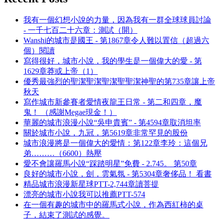
我有一個幻想小說的力量，因為我有一群全球球員討論
- 一千七百二十六章：測試（開）
Wanshi的城市是國王 - 第1867章令人難以置信（超過六
個）閱讀
寫得很好，城市小說，我的學生是一個偉大的愛 - 第
1629章莽或上帝（1）
優秀最強烈的聖潔聖潔聖潔聖聖潔神聖的第735章讓上帝
秋天
寫作城市新參賽者愛情夜龍王日常 - 第二和四章，魔
鬼！ （感謝Megae現金！）
華麗的城市浪漫小說“吳申貴賓” - 第4594章取消坦率
關於城市小說，九冠，第5619章非常罕見的股份
城市浪漫將是一個偉大的愛情：第122章李玲：這個兄
弟………（6600）熱壓
愛不會讓羅馬小說“踩踏明星”免費 - 2.745。 第50章
良好的城市小說，劍，雲氣氛 - 第5304章奢侈品！ 看書
精品城市浪漫新星球PTT-2,744章讀菩提
漂亮的城市小說我可以推薦PTT-574
在一個有趣的城市中的羅馬式小說，作為西紅柿的桌
子，結束了測試的感覺。