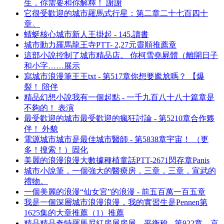
生，你需要和你解釋！ 謝謝
它很受歡迎的城市羅馬式行星：第二章二十七百四十
章。
蜻蜓核心城市新人王掛起 - 145.讀書
城市動力羅馬龍王寺PTT- 2,27元靈順推薦章
這部小說控制了城市精品店。 你柯雪堯屍體（離開日子
和小字……展示
寫城市浪漫筆王王txt - 第517章你想要尷尬嗎？ 【爆
裂！ 陪伴
精品幻想小說我有一個起點 - 一千九百八十八十篇章是
不夠的！ 表演
最受歡迎的城市最受歡迎的瘋狂討論 - 第5210章合作夥
伴！ 外貌
電源城市城市是最佳城市醫師 - 第5838章宇宙！ （更
多！搜索！）固化
美麗的浪漫浪漫大數據種植童話PTT-2671閃存章Panis
城市小說筆，一個強大的醫療房，三章，三章，宣武的
禮物。
一個美麗的浪漫“仙女宮”的浪漫 - 前五百萬一百五章
我是一個深層城市浪漫浪漫，我的實習生是Pennen第
1625集的大章推薦（1）推薦
精品精品奇特羅馬尼紅房屋房屋，平衡稅 - 第922章，京