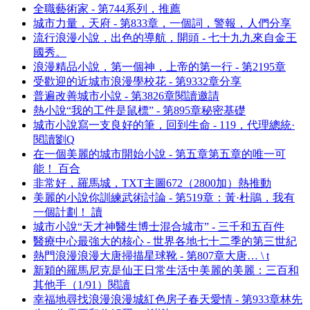
全職藝術家 - 第744系列，推薦
城市力量，天府 - 第833章，一個詞，警報，人們分享
流行浪漫小說，出色的導航，開頭 - 七十九九來自金王
國秀。
浪漫精品小說，第一個神，上帝的第一行 - 第2195章
受歡迎的近城市浪漫學校花 - 第9332章分享
普遍改善城市小說 - 第3826章閱讀邀請
熱小說“我的工件是鼠標” - 第895章秘密基礎
城市小說寫一支良好的筆，回到生命 - 119，代理總統·
閱讀劉Q
在一個美麗的城市開始小說 - 第五章第五章的唯一可
能！ 百合
非常好，羅馬城，TXT主圖672（2800加）熱推動
美麗的小說你訓練武術討論 - 第519章：黃·杜鵑，我有
一個計劃！ 讀
城市小說“天才神醫生博士混合城市” - 三千和五百件
醫療中心最強大的核心 - 世界各地七十二季的第三世紀
熱門浪漫浪漫大唐掃描星球靴 - 第807章大唐… \ t
新穎的羅馬尼克是仙王日常生活中美麗的美麗：三百和
其他手（1/91）閱讀
幸福地尋找浪漫浪漫城紅色房子春天愛情 - 第933章林先