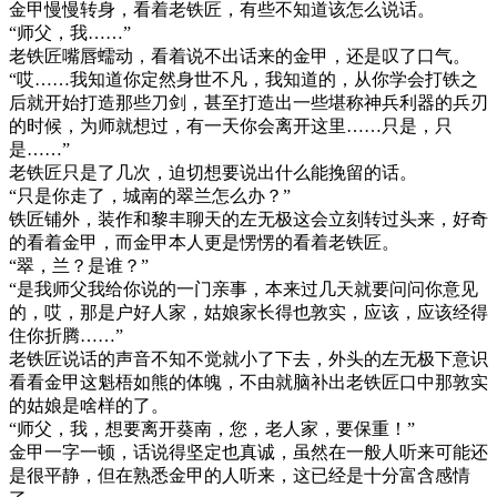
金甲慢慢转身，看着老铁匠，有些不知道该怎么说话。
“师父，我……”
老铁匠嘴唇蠕动，看着说不出话来的金甲，还是叹了口气。
“哎……我知道你定然身世不凡，我知道的，从你学会打铁之
后就开始打造那些刀剑，甚至打造出一些堪称神兵利器的兵刃
的时候，为师就想过，有一天你会离开这里……只是，只
是……”
老铁匠只是了几次，迫切想要说出什么能挽留的话。
“只是你走了，城南的翠兰怎么办？”
铁匠铺外，装作和黎丰聊天的左无极这会立刻转过头来，好奇
的看着金甲，而金甲本人更是愣愣的看着老铁匠。
“翠，兰？是谁？”
“是我师父我给你说的一门亲事，本来过几天就要问问你意见
的，哎，那是户好人家，姑娘家长得也敦实，应该，应该经得
住你折腾……”
老铁匠说话的声音不知不觉就小了下去，外头的左无极下意识
看看金甲这魁梧如熊的体魄，不由就脑补出老铁匠口中那敦实
的姑娘是啥样的了。
“师父，我，想要离开葵南，您，老人家，要保重！”
金甲一字一顿，话说得坚定也真诚，虽然在一般人听来可能还
是很平静，但在熟悉金甲的人听来，这已经是十分富含感情