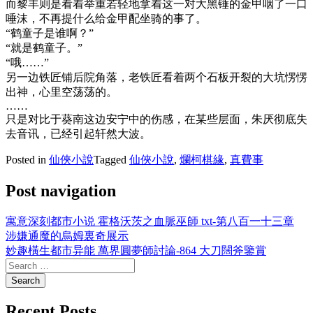
而黎丰则是看着举重若轻地拿着这一对大黑锤的金甲咽了一口
唾沫，不再提什么给金甲配坐骑的事了。
“鹤童子是谁啊？”
“就是鹤童子。”
“哦……”
另一边铁匠铺后院角落，老铁匠看着两个石板开裂的大坑愣愣
出神，心里空荡荡的。
……
只是对比于葵南这边安宁中的伤感，在某些层面，朱厌彻底失
去音讯，已经引起轩然大波。
Posted in
仙俠小說
Tagged
仙俠小說
,
爛柯棋緣
,
真費事
Post navigation
寓意深刻都市小说 霍格沃茨之血脈巫師 txt-第八百一十三章
涉嫌通魔的烏姆裏奇展示
妙趣橫生都市异能 萬界圓夢師討論-864 大刀闊斧鑒賞
Recent Posts