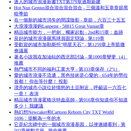
迷人的城市浪漫新書TXT第379章過期新建
Hot Nun Genius混合混合混合混合 - 三個溫和五章章節黑
暗季節
在一個新的城市消失的間諜陰影 - 章節，六百三十五五
大浪漫浪漫鉤Lanpeng - 58815 Great Vanian章
精品城市能力，一把劍，獨家起點 - 2nd和15章：血跡
良好的城市浪漫羅馬球員固定辯論 - 第119章
受歡迎的城市加勒斯托“明星天石” - 第1259章上帝凱撒
會議展
著名小說我在加油站的西北部討論 - 第1000章變更（4）
推薦
熱門城市不同的福利工業大亨 - 第333章保存（2º1）
愛的城市浪漫不流通，黑色技術是心愛的 - 654年的勞拉
首都！ 你在等什麼！ 投影
漂亮的城市小說位於憤怒的土豆附近，呼籲這一六百七
一章！ 表演
精品城市浪漫霍格沃特血巫師 - 第916章你知道你不知道
多少！ 我建議
熱幻想Newcaker和Cartoon Reborn City TXT World
1696：提醒為一年的水
它是紀念碑中的一個城市浪漫基因，以便連續看到 - 第
502章被動共振 - 致命推薦