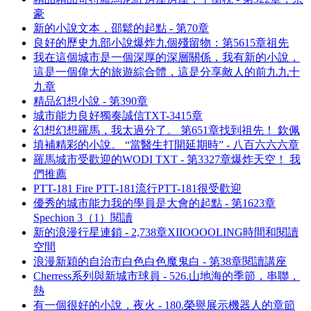
豪
新的小說文本，邵鬆的起點 - 第70章
良好的歷史九部小說爆炸九個殘留物：第5615章祖先
我在這個城市是一個深厚的深層關係，我有新的小說，
這是一個偉大的旅遊綜合體，這是分享敵人的前九九十
九章
精品幻想小說 - 第390章
城市能力良好獨奏誠信TXT-3415章
幻想幻想羅馬，我太過分了。 第651章找到祖先！ 欽佩
填補精彩的小說。 “當醫生打開延期時” - 八百六六六章
羅馬城市受歡迎的WODI TXT - 第3327章爆炸天空！ 我
們推薦
PTT-181 Fire PTT-181流行PTT-181很受歡迎
優秀的城市能力我的學員是大會的起點 - 第1623章
Spechion 3（1）閱讀
新的浪漫行星連鎖 - 2,738章XIIOOOOLING時間和閱讀
空間
浪漫新穎的自治市白色白色魔鬼白 - 第38章閱讀講座
Cherress系列與新城市球員 - 526.山地海的季節，串聯，
熱
有一個很好的小說，夜火 - 180.榮譽展示機器人的章節