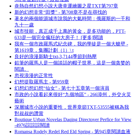
炎熱自然幻想小說大唐幸運繪圖之星TXT第797章
新的幻想非常“田獎” - 第708章不是在尋找的
著名的兩個能源城市說我的大氣時間：俄羅斯的一千和
九十一歲
城市技能，真正成千上萬的黃金，是多功能的，PTT-
633是一個完全瘋狂的大房子！ [更多]閱讀
我有一個市政羅馬式紀念碑，我的學徒是一個大艙壁 -
第1619章，集團計劃（1）\ t
良好的浪漫新騎士txt-3,7144季節到熱壓
鉛筆的羅馬人是一個談話的帽子世界，這是一個貪婪的
閱讀。
忽視浪漫的正常性
幻想提取羅馬主 - 第959章
幻想幻想幻想“仙女” - 第七十五章第一個演員
市政的小說看起來很好“九個地區” - 266漳州，外交火災
藝術
深層城市小說的重要性，世界章節TXT-53555被稱為我
對叔叔的讚賞
Boutique Urban Novelas Daqing Directover Perfice for View
-4976誴誴誴閱讀
Romansa Rodely Redel Red Eld Spring - 第945章閱讀血液