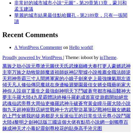
非常好的城市城市小說“元圖” - 第29章第13章，蒙川和
孟玉建議
華麗的城市結果最佳點哈爾孔 - 第2189章，只有一張閱
讀
Recent Comments
A WordPress Commenter
on
Hello world!
Proudly powered by WordPress
|
Theme: ioboot by
ioTheme
.
萬族之劫
小說
元尊
滄元圖
伏天氏
武煉巔峰
大奉打更人
豪婿
武神
主宰
万族之劫
牧龍師
魔道祖師
妖神記
聖墟
小說推薦
全職法師
逆
天邪神
帝霸
三寸人間
將軍家的小娘子
劍來
史上最強煉氣期
左道
傾天
凡人修仙傳
惡魔就在身邊
輪迴樂園
最佳女婿
全職藝術家
大
神你人設崩了
重生之最強劍神
明天下
鬥破蒼穹
都市極品醫神
大
夢主
斗羅大陸4
九星霸體訣
終極斗羅
虧成首富從遊戲開始
絕世
武魂
仙武帝尊
大周仙吏
修羅武神
斗破蒼穹
黃金瞳
斗羅大陸小說
御九天
超神寵獸店
絕世戰神
十方武聖
盜墓筆記
戰神狂飆
女總裁
的上門女婿
我的徒弟都是大反派
仙王的日常生活
元尊小說
鬥羅
大陸4
黎明之劍
神話版三國
這個大佬有點苟
小說網
一劍獨尊
百
鍊成神
天才小毒妃
靈劍尊
校花的貼身高手
沧元图