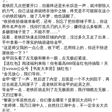
了。
老铁匠几次想要开口，但最终还是长长叹息一声，就冲那惊人
的力气，自己这徒弟就绝非池中之物，终究是不可能留在这小
小的铁匠铺内，做了几年梦，他也该醒了。
“收拾收拾做做准备吧，还有，别忘了把你那锤子带上，你这
两年名声在外，找你打造兵刃的人不少，赚得这么多银两，大
多砸那锤子里了，不能不带……”
说着，老铁匠快速走回铁匠铺的内堂，没过多久又走了出来，
手中拿着一个厚实的钱袋递给金甲。
“这是师父我的一点心意，收下吧，总用得上的，你还不快进
屋收拾一下？”
金甲回头看了左无极和黎丰一眼，左无极赶紧道。
【送红包】阅读福利来啦！你有最高888现金红包待抽取！关
注weixin公众号【书友大本营】抽红包！
“金兄放心，我们等你。”
金甲“嗯”了一声，然后进了内堂，后面是一个不大的院子，再
过去就是几间屋子了，是老铁匠和金甲的起居之所。
等金甲一走，老铁匠就走到了左无极面前，既仔细瞧左无极，
又扫过黎丰。
“黎家少爷居然也在，你们要去哪里？是要回大贞吗？”
“老师傅，我乃江湖中人，自然往江湖中去，不一定非去大贞
不可。”