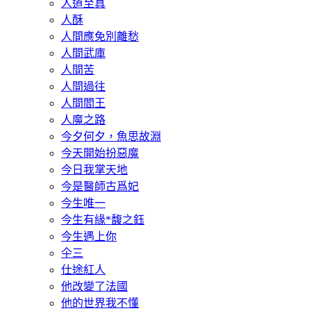
人道至真
人酥
人間應免別離愁
人間武庫
人間苦
人間過往
人間閻王
人魔之路
今夕何夕，魚思故淵
今天開始扮惡魔
今日我掌天地
今是醫師古爲妃
今生唯一
今生有緣*馥之鈺
今生遇上你
仐三
仕途紅人
他改變了法國
他的世界我不懂