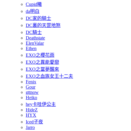
Cupid曦
da明白
DC家的騎士
DC裏的天罡地煞
DC騎士
Deathstate
ElenValar
Ethen
EXO之櫻花雨
EXO之異能愛戀
EXO之當夢醒來
EXO之血族女王十二夫
Fenix
Gour
gttnow
Heiko
hey卡哇伊公主
HideZ
HYX
Iced子夜
Jarro