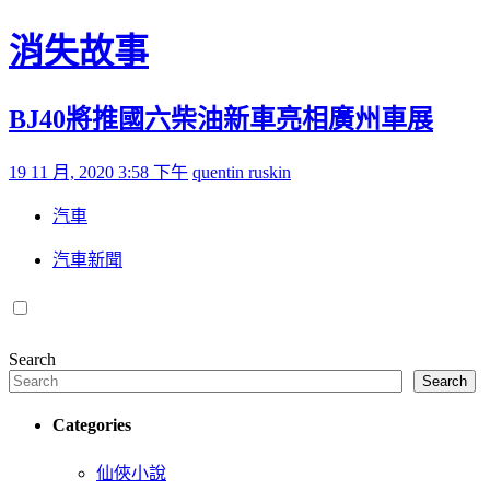
Skip to content
消失故事
BJ40將推國六柴油新車亮相廣州車展
Posted on
by
19 11 月, 2020 3:58 下午
quentin ruskin
汽車
汽車新聞
Search
Search
Categories
仙俠小說