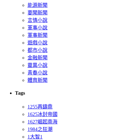
能源新聞
要聞新聞
言情小說
軍事小說
軍事新聞
遊戲小說
都市小說
金融新聞
靈異小說
青春小說
體育新聞
Tags
1255再鑄鼎
1625冰封帝國
1627崛起南海
1984之狂潮
1大智1