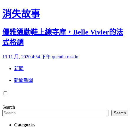
Skip to content
消失故事
優雅通勤鞋上線寺庫，Belle Vivier的法
式格調
Posted on
by
19 11 月, 2020 4:54 下午
quentin ruskin
新聞
新聞新聞
Search
Search
Categories