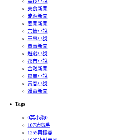
競技小說
美食新聞
能源新聞
要聞新聞
言情小說
軍事小說
軍事新聞
遊戲小說
都市小說
金融新聞
靈異小說
青春小說
體育新聞
Tags
0莫小染0
107號病房
1255再鑄鼎